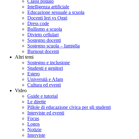
Classi pollaio
Intelligenza artificiale
Educazione sessuale a scuola
Docenti Ieri vs Oggi
Dress code
Bullismo a scuola
Divieto cellulari
Sostegno docenti
Sostegno scuola – famiglia
Burnout docenti
Altri temi
Sostegno e inclusione
Studenti e genitori
Estero
Università e Afam
Cultura ed eventi
Video
Guide e tutorial
Le dirette
Pillole di educazione civica per gli studenti
Interviste ed eventi
Focus
Logos
Notizie
Interviste