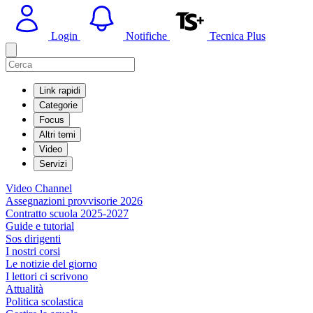
Login
Notifiche
Tecnica Plus
Link rapidi
Categorie
Focus
Altri temi
Video
Servizi
Video Channel
Assegnazioni provvisorie 2026
Contratto scuola 2025-2027
Guide e tutorial
Sos dirigenti
I nostri corsi
Le notizie del giorno
I lettori ci scrivono
Attualità
Politica scolastica