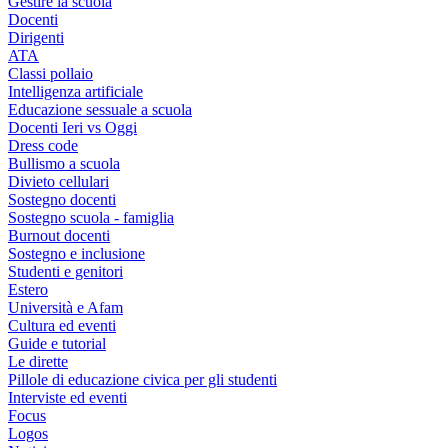
Gestire la scuola
Docenti
Dirigenti
ATA
Classi pollaio
Intelligenza artificiale
Educazione sessuale a scuola
Docenti Ieri vs Oggi
Dress code
Bullismo a scuola
Divieto cellulari
Sostegno docenti
Sostegno scuola - famiglia
Burnout docenti
Sostegno e inclusione
Studenti e genitori
Estero
Università e Afam
Cultura ed eventi
Guide e tutorial
Le dirette
Pillole di educazione civica per gli studenti
Interviste ed eventi
Focus
Logos