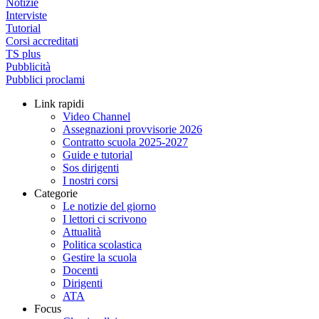
Notizie
Interviste
Tutorial
Corsi accreditati
TS plus
Pubblicità
Pubblici proclami
Link rapidi
Video Channel
Assegnazioni provvisorie 2026
Contratto scuola 2025-2027
Guide e tutorial
Sos dirigenti
I nostri corsi
Categorie
Le notizie del giorno
I lettori ci scrivono
Attualità
Politica scolastica
Gestire la scuola
Docenti
Dirigenti
ATA
Focus