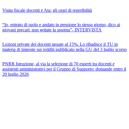
Visita fiscale docenti e Ata: gli orari di reperibilità
“Io, entrato di ruolo e andato in pensione lo stesso giorno, dico ai
giovani precari: non gettate la spugna”- INTERVISTA
Lezioni private dei docenti tassate al 15%. Lo ribadisce il TU in
materia di imposte sui redditi pubblicato nella GU del 3 luglio scorso
PNRR Istruzione, al via la selezione di 70 esperti tra docenti e
assistenti amministrativi per il Gruppo di Supporto: domande entro il
20 luglio 2026