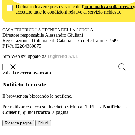
Dichiaro di avere preso visione dell’
informativa sulla privac
accettare tutte le condizioni relative al servizio richiesto.
CASA EDITRICE LA TECNICA DELLA SCUOLA
Direttore responsabile Alessandro Giuliani
Registrazione al tribunale di Catania n. 75 del 21 aprile 1949
P.IVA 02204360875
Sito Web sviluppato da
Digitrend S.r.l.
vai alla
ricerca avanzata
Notifiche bloccate
Il browser sta bloccando le notifiche.
Per riattivarle: clicca sul lucchetto vicino all’URL →
Notifiche →
Consenti
, quindi ricarica la pagina.
Ricarica pagina
Chiudi