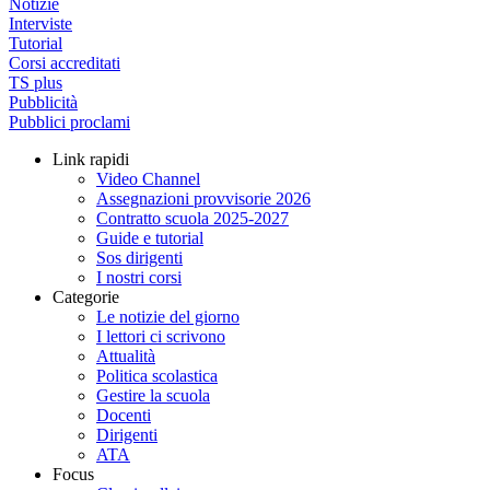
Notizie
Interviste
Tutorial
Corsi accreditati
TS plus
Pubblicità
Pubblici proclami
Link rapidi
Video Channel
Assegnazioni provvisorie 2026
Contratto scuola 2025-2027
Guide e tutorial
Sos dirigenti
I nostri corsi
Categorie
Le notizie del giorno
I lettori ci scrivono
Attualità
Politica scolastica
Gestire la scuola
Docenti
Dirigenti
ATA
Focus