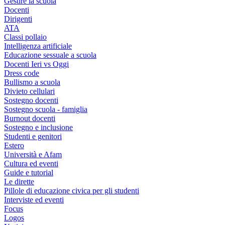
Gestire la scuola
Docenti
Dirigenti
ATA
Classi pollaio
Intelligenza artificiale
Educazione sessuale a scuola
Docenti Ieri vs Oggi
Dress code
Bullismo a scuola
Divieto cellulari
Sostegno docenti
Sostegno scuola - famiglia
Burnout docenti
Sostegno e inclusione
Studenti e genitori
Estero
Università e Afam
Cultura ed eventi
Guide e tutorial
Le dirette
Pillole di educazione civica per gli studenti
Interviste ed eventi
Focus
Logos