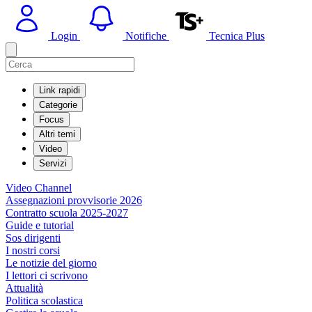
Login
Notifiche
Tecnica Plus
Link rapidi
Categorie
Focus
Altri temi
Video
Servizi
Video Channel
Assegnazioni provvisorie 2026
Contratto scuola 2025-2027
Guide e tutorial
Sos dirigenti
I nostri corsi
Le notizie del giorno
I lettori ci scrivono
Attualità
Politica scolastica