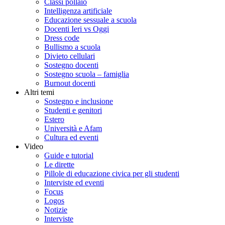
Classi pollaio
Intelligenza artificiale
Educazione sessuale a scuola
Docenti Ieri vs Oggi
Dress code
Bullismo a scuola
Divieto cellulari
Sostegno docenti
Sostegno scuola – famiglia
Burnout docenti
Altri temi
Sostegno e inclusione
Studenti e genitori
Estero
Università e Afam
Cultura ed eventi
Video
Guide e tutorial
Le dirette
Pillole di educazione civica per gli studenti
Interviste ed eventi
Focus
Logos
Notizie
Interviste