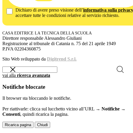
Dichiaro di avere preso visione dell’
informativa sulla privac
accettare tutte le condizioni relative al servizio richiesto.
CASA EDITRICE LA TECNICA DELLA SCUOLA
Direttore responsabile Alessandro Giuliani
Registrazione al tribunale di Catania n. 75 del 21 aprile 1949
P.IVA 02204360875
Sito Web sviluppato da
Digitrend S.r.l.
vai alla
ricerca avanzata
Notifiche bloccate
Il browser sta bloccando le notifiche.
Per riattivarle: clicca sul lucchetto vicino all’URL →
Notifiche →
Consenti
, quindi ricarica la pagina.
Ricarica pagina
Chiudi