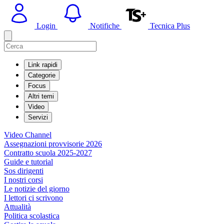
Login
Notifiche
Tecnica Plus
Link rapidi
Categorie
Focus
Altri temi
Video
Servizi
Video Channel
Assegnazioni provvisorie 2026
Contratto scuola 2025-2027
Guide e tutorial
Sos dirigenti
I nostri corsi
Le notizie del giorno
I lettori ci scrivono
Attualità
Politica scolastica