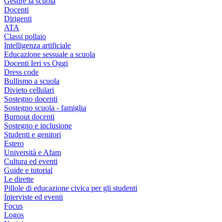
Gestire la scuola
Docenti
Dirigenti
ATA
Classi pollaio
Intelligenza artificiale
Educazione sessuale a scuola
Docenti Ieri vs Oggi
Dress code
Bullismo a scuola
Divieto cellulari
Sostegno docenti
Sostegno scuola - famiglia
Burnout docenti
Sostegno e inclusione
Studenti e genitori
Estero
Università e Afam
Cultura ed eventi
Guide e tutorial
Le dirette
Pillole di educazione civica per gli studenti
Interviste ed eventi
Focus
Logos