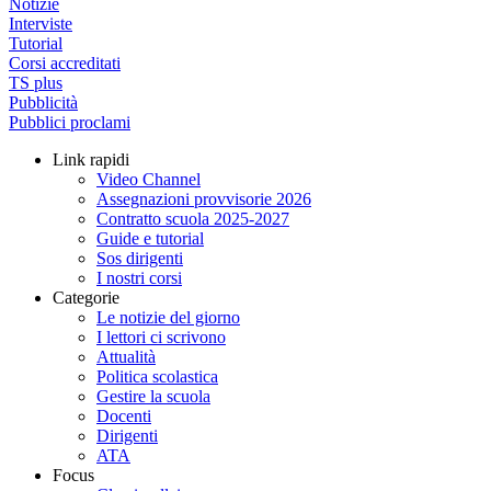
Notizie
Interviste
Tutorial
Corsi accreditati
TS plus
Pubblicità
Pubblici proclami
Link rapidi
Video Channel
Assegnazioni provvisorie 2026
Contratto scuola 2025-2027
Guide e tutorial
Sos dirigenti
I nostri corsi
Categorie
Le notizie del giorno
I lettori ci scrivono
Attualità
Politica scolastica
Gestire la scuola
Docenti
Dirigenti
ATA
Focus