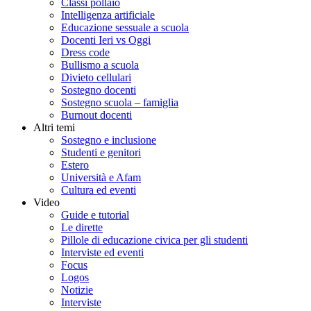
Classi pollaio
Intelligenza artificiale
Educazione sessuale a scuola
Docenti Ieri vs Oggi
Dress code
Bullismo a scuola
Divieto cellulari
Sostegno docenti
Sostegno scuola – famiglia
Burnout docenti
Altri temi
Sostegno e inclusione
Studenti e genitori
Estero
Università e Afam
Cultura ed eventi
Video
Guide e tutorial
Le dirette
Pillole di educazione civica per gli studenti
Interviste ed eventi
Focus
Logos
Notizie
Interviste