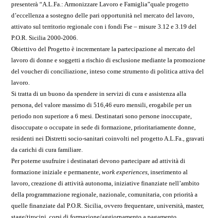
presenterà “A.L.Fa.: Armonizzare Lavoro e Famiglia”quale progetto
d’eccellenza a sostegno delle pari opportunità nel mercato del lavoro,
attivato sul territorio regionale con i fondi Fse – misure 3.12 e 3.19 del
P.O.R. Sicilia 2000-2006.
Obiettivo del Progetto è incrementare la partecipazione al mercato del
lavoro di donne e soggetti a rischio di esclusione mediante la promozione
del voucher di conciliazione, inteso come strumento di politica attiva del
lavoro.
Si tratta di un buono da spendere in servizi di cura e assistenza alla
persona, del valore massimo di 516,46 euro mensili, erogabile per un
periodo non superiore a 6 mesi. Destinatari sono persone inoccupate,
disoccupate o occupate in sede di formazione, prioritariamente donne,
residenti nei Distretti socio-sanitari coinvolti nel progetto A.L.Fa., gravati
da carichi di cura familiare.
Per poterne usufruire i destinatari devono partecipare ad attività di
formazione iniziale e permanente,
work experiences
, inserimento al
lavoro, creazione di attività autonoma, iniziative finanziate nell’ambito
della programmazione regionale, nazionale, comunitaria, con priorità a
quelle finanziate dal P.O.R. Sicilia, ovvero frequentare, università, master,
stage/tirocini, corsi di formazione/aggiornamento a pagamento.