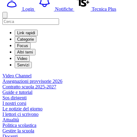
Login
Notifiche
Tecnica Plus
Link rapidi
Categorie
Focus
Altri temi
Video
Servizi
Video Channel
Assegnazioni provvisorie 2026
Contratto scuola 2025-2027
Guide e tutorial
Sos dirigenti
I nostri corsi
Le notizie del giorno
I lettori ci scrivono
Attualità
Politica scolastica
Gestire la scuola
Docenti