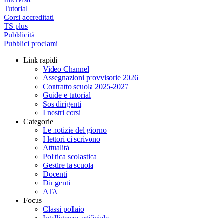
Tutorial
Corsi accreditati
TS plus
Pubblicità
Pubblici proclami
Link rapidi
Video Channel
Assegnazioni provvisorie 2026
Contratto scuola 2025-2027
Guide e tutorial
Sos dirigenti
I nostri corsi
Categorie
Le notizie del giorno
I lettori ci scrivono
Attualità
Politica scolastica
Gestire la scuola
Docenti
Dirigenti
ATA
Focus
Classi pollaio
Intelligenza artificiale