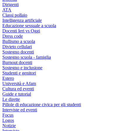
Dirigenti
ATA
Classi pollaio
Intelligenza artificiale
Educazione sessuale a scuola
Docenti Ieri vs Oggi
Dress code
Bullismo a scuola
Divieto cellulari
Sostegno docenti
Sostegno scuola - famiglia
Burnout docenti
Sostegno e inclusione
Studenti e genitori
Estero
Università e Afam
Cultura ed eventi
Guide e tutorial
Le dirette
Pillole di educazione civica per gli studenti
Interviste ed eventi
Focus
Logos
Notizie
Interviste