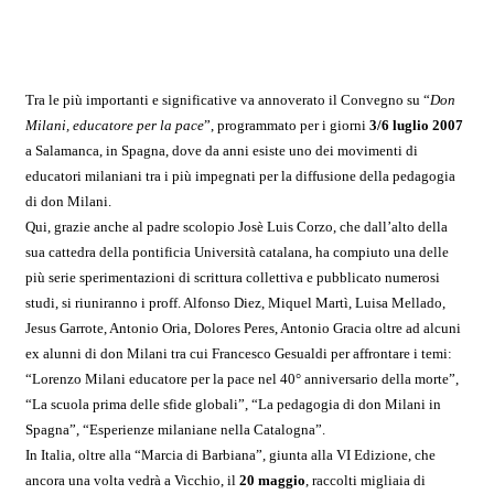
Tra le più importanti e significative va annoverato il Convegno su “
Don
Milani, educatore per la pace
”, programmato per i giorni
3/6 luglio 2007
a Salamanca, in Spagna, dove da anni esiste uno dei movimenti di
educatori milaniani tra i più impegnati per la diffusione della pedagogia
di don Milani.
Qui, grazie anche al padre scolopio Josè Luis Corzo, che dall’alto della
sua cattedra della pontificia Università catalana, ha compiuto una delle
più serie sperimentazioni di scrittura collettiva e pubblicato numerosi
studi, si riuniranno i proff. Alfonso Diez, Miquel Martì, Luisa Mellado,
Jesus Garrote, Antonio Oria, Dolores Peres, Antonio Gracia oltre ad alcuni
ex alunni di don Milani tra cui Francesco Gesualdi per affrontare i temi:
“Lorenzo Milani educatore per la pace nel 40° anniversario della morte”,
“La scuola prima delle sfide globali”, “La pedagogia di don Milani in
Spagna”, “Esperienze milaniane nella Catalogna”.
In Italia, oltre alla “Marcia di Barbiana”, giunta alla VI Edizione, che
ancora una volta vedrà a Vicchio, il
20 maggio
, raccolti migliaia di