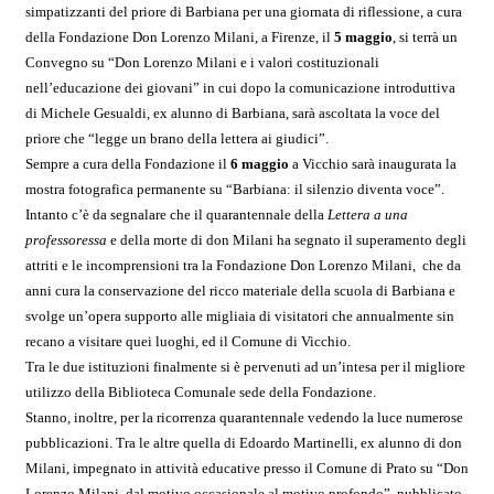
simpatizzanti del priore di Barbiana per una giornata di riflessione, a cura
della Fondazione Don Lorenzo Milani, a Firenze, il
5 maggio
, si terrà un
Convegno su “Don Lorenzo Milani e i valori costituzionali
nell’educazione dei giovani” in cui dopo la comunicazione introduttiva
di Michele Gesualdi, ex alunno di Barbiana, sarà ascoltata la voce del
priore che “legge un brano della lettera ai giudici”.
Sempre a cura della Fondazione il
6 maggio
a Vicchio sarà inaugurata la
mostra fotografica permanente su “Barbiana: il silenzio diventa voce”.
Intanto c’è da segnalare che il quarantennale della
Lettera a una
professoressa
e della morte di don Milani ha segnato il superamento degli
attriti e le incomprensioni tra la Fondazione Don Lorenzo Milani, che da
anni cura la conservazione del ricco materiale della scuola di Barbiana e
svolge un’opera supporto alle migliaia di visitatori che annualmente sin
recano a visitare quei luoghi, ed il Comune di Vicchio.
Tra le due istituzioni finalmente si è pervenuti ad un’intesa per il migliore
utilizzo della Biblioteca Comunale sede della Fondazione.
Stanno, inoltre, per la ricorrenza quarantennale vedendo la luce numerose
pubblicazioni. Tra le altre quella di Edoardo Martinelli, ex alunno di don
Milani, impegnato in attività educative presso il Comune di Prato su “Don
Lorenzo Milani, dal motivo occasionale al motivo profondo”, pubblicato