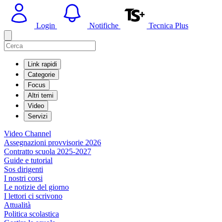
Login
Notifiche
Tecnica Plus
Link rapidi
Categorie
Focus
Altri temi
Video
Servizi
Video Channel
Assegnazioni provvisorie 2026
Contratto scuola 2025-2027
Guide e tutorial
Sos dirigenti
I nostri corsi
Le notizie del giorno
I lettori ci scrivono
Attualità
Politica scolastica