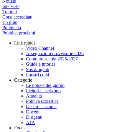
Notizie
Interviste
Tutorial
Corsi accreditati
TS plus
Pubblicità
Pubblici proclami
Link rapidi
Video Channel
Assegnazioni provvisorie 2026
Contratto scuola 2025-2027
Guide e tutorial
Sos dirigenti
I nostri corsi
Categorie
Le notizie del giorno
I lettori ci scrivono
Attualità
Politica scolastica
Gestire la scuola
Docenti
Dirigenti
ATA
Focus