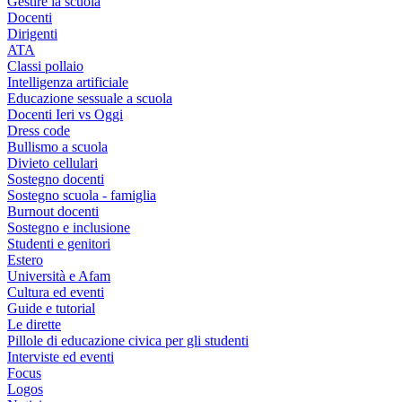
Gestire la scuola
Docenti
Dirigenti
ATA
Classi pollaio
Intelligenza artificiale
Educazione sessuale a scuola
Docenti Ieri vs Oggi
Dress code
Bullismo a scuola
Divieto cellulari
Sostegno docenti
Sostegno scuola - famiglia
Burnout docenti
Sostegno e inclusione
Studenti e genitori
Estero
Università e Afam
Cultura ed eventi
Guide e tutorial
Le dirette
Pillole di educazione civica per gli studenti
Interviste ed eventi
Focus
Logos