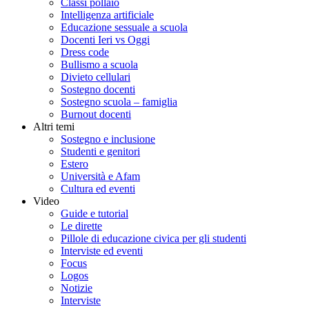
Classi pollaio
Intelligenza artificiale
Educazione sessuale a scuola
Docenti Ieri vs Oggi
Dress code
Bullismo a scuola
Divieto cellulari
Sostegno docenti
Sostegno scuola – famiglia
Burnout docenti
Altri temi
Sostegno e inclusione
Studenti e genitori
Estero
Università e Afam
Cultura ed eventi
Video
Guide e tutorial
Le dirette
Pillole di educazione civica per gli studenti
Interviste ed eventi
Focus
Logos
Notizie
Interviste