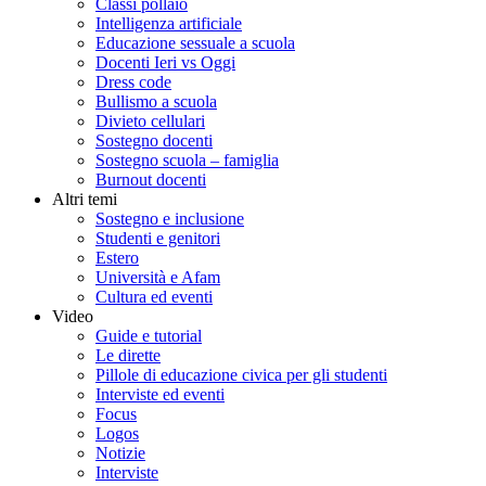
Classi pollaio
Intelligenza artificiale
Educazione sessuale a scuola
Docenti Ieri vs Oggi
Dress code
Bullismo a scuola
Divieto cellulari
Sostegno docenti
Sostegno scuola – famiglia
Burnout docenti
Altri temi
Sostegno e inclusione
Studenti e genitori
Estero
Università e Afam
Cultura ed eventi
Video
Guide e tutorial
Le dirette
Pillole di educazione civica per gli studenti
Interviste ed eventi
Focus
Logos
Notizie
Interviste