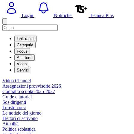
Login
Notifiche
Tecnica Plus
Link rapidi
Categorie
Focus
Altri temi
Video
Servizi
Video Channel
Assegnazioni provvisorie 2026
Contratto scuola 2025-2027
Guide e tutorial
Sos dirigenti
I nostri corsi
Le notizie del giorno
I lettori ci scrivono
Attualità
Politica scolastica