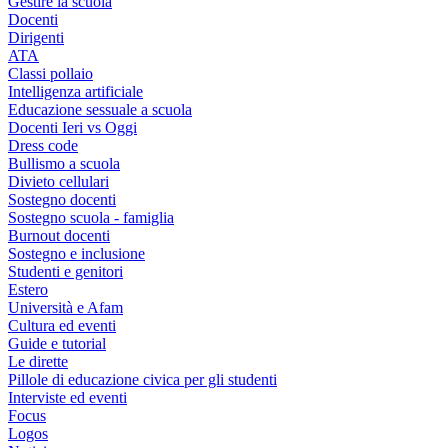
Gestire la scuola
Docenti
Dirigenti
ATA
Classi pollaio
Intelligenza artificiale
Educazione sessuale a scuola
Docenti Ieri vs Oggi
Dress code
Bullismo a scuola
Divieto cellulari
Sostegno docenti
Sostegno scuola - famiglia
Burnout docenti
Sostegno e inclusione
Studenti e genitori
Estero
Università e Afam
Cultura ed eventi
Guide e tutorial
Le dirette
Pillole di educazione civica per gli studenti
Interviste ed eventi
Focus
Logos