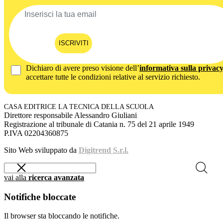
ISCRIVITI
Dichiaro di avere preso visione dell’
informativa sulla privac
accettare tutte le condizioni relative al servizio richiesto.
CASA EDITRICE LA TECNICA DELLA SCUOLA
Direttore responsabile Alessandro Giuliani
Registrazione al tribunale di Catania n. 75 del 21 aprile 1949
P.IVA 02204360875
Sito Web sviluppato da
Digitrend S.r.l.
vai alla
ricerca avanzata
Notifiche bloccate
Il browser sta bloccando le notifiche.