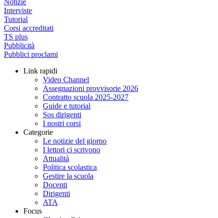
Notizie
Interviste
Tutorial
Corsi accreditati
TS plus
Pubblicità
Pubblici proclami
Link rapidi
Video Channel
Assegnazioni provvisorie 2026
Contratto scuola 2025-2027
Guide e tutorial
Sos dirigenti
I nostri corsi
Categorie
Le notizie del giorno
I lettori ci scrivono
Attualità
Politica scolastica
Gestire la scuola
Docenti
Dirigenti
ATA
Focus