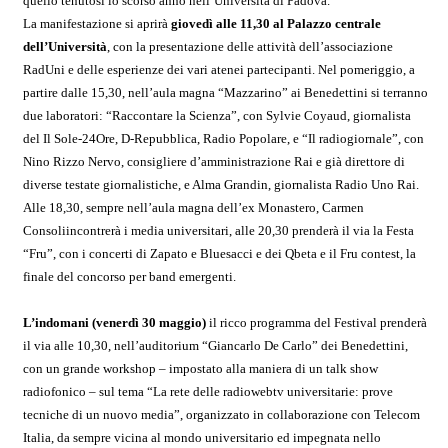
quello tenutosi lo scorso anno nell’Università di Padova.
La manifestazione si aprirà
giovedì alle 11,30 al Palazzo centrale
dell’Università
, con la presentazione delle attività dell’associazione
RadUni e delle esperienze dei vari atenei partecipanti. Nel pomeriggio, a
partire dalle 15,30, nell’aula magna “Mazzarino” ai Benedettini si terranno
due laboratori: “Raccontare la Scienza”, con Sylvie Coyaud, giornalista
del Il Sole-24Ore, D-Repubblica, Radio Popolare, e “Il radiogiornale”, con
Nino Rizzo Nervo, consigliere d’amministrazione Rai e già direttore di
diverse testate giornalistiche, e Alma Grandin, giornalista Radio Uno Rai.
Alle 18,30, sempre nell’aula magna dell’ex Monastero, Carmen
Consoliincontrerà i media universitari, alle 20,30 prenderà il via la Festa
“Fru”, con i concerti di Zapato e Bluesacci e dei Qbeta e il Fru contest, la
finale del concorso per band emergenti.
L’indomani (venerdì 30 maggio)
il ricco programma del Festival prenderà
il via alle 10,30, nell’auditorium “Giancarlo De Carlo” dei Benedettini,
con un grande workshop – impostato alla maniera di un talk show
radiofonico – sul tema “La rete delle radiowebtv universitarie: prove
tecniche di un nuovo media”, organizzato in collaborazione con Telecom
Italia, da sempre vicina al mondo universitario ed impegnata nello