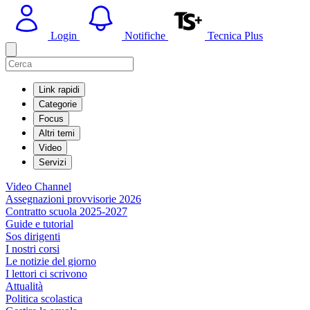
Login
Notifiche
Tecnica Plus
Link rapidi
Categorie
Focus
Altri temi
Video
Servizi
Video Channel
Assegnazioni provvisorie 2026
Contratto scuola 2025-2027
Guide e tutorial
Sos dirigenti
I nostri corsi
Le notizie del giorno
I lettori ci scrivono
Attualità
Politica scolastica