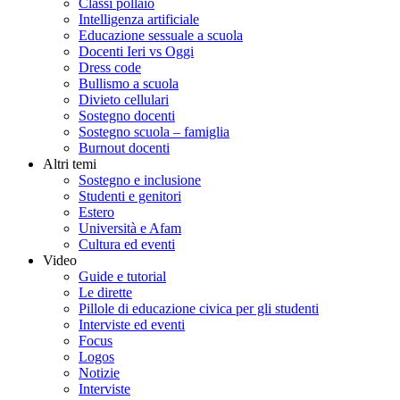
Classi pollaio
Intelligenza artificiale
Educazione sessuale a scuola
Docenti Ieri vs Oggi
Dress code
Bullismo a scuola
Divieto cellulari
Sostegno docenti
Sostegno scuola – famiglia
Burnout docenti
Altri temi
Sostegno e inclusione
Studenti e genitori
Estero
Università e Afam
Cultura ed eventi
Video
Guide e tutorial
Le dirette
Pillole di educazione civica per gli studenti
Interviste ed eventi
Focus
Logos
Notizie
Interviste