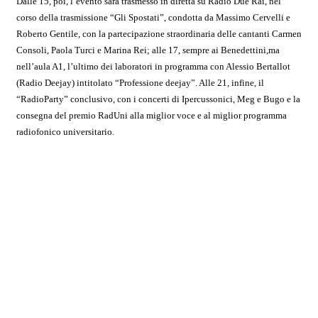
Dalle 15, poi, l’evento sarà trasmesso in diretta su Radio Due Rai, nel
corso della trasmissione “Gli Spostati”, condotta da Massimo Cervelli e
Roberto Gentile, con la partecipazione straordinaria delle cantanti Carmen
Consoli, Paola Turci e Marina Rei; alle 17, sempre ai Benedettini,ma
nell’aula A1, l’ultimo dei laboratori in programma con Alessio Bertallot
(Radio Deejay) intitolato “Professione deejay”. Alle 21, infine, il
“RadioParty” conclusivo, con i concerti di Ipercussonici, Meg e Bugo e la
consegna del premio RadUni alla miglior voce e al miglior programma
radiofonico universitario.