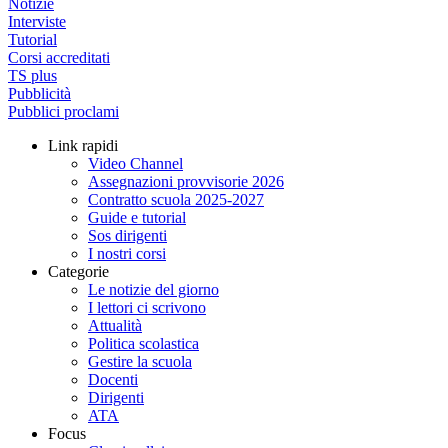
Notizie
Interviste
Tutorial
Corsi accreditati
TS plus
Pubblicità
Pubblici proclami
Link rapidi
Video Channel
Assegnazioni provvisorie 2026
Contratto scuola 2025-2027
Guide e tutorial
Sos dirigenti
I nostri corsi
Categorie
Le notizie del giorno
I lettori ci scrivono
Attualità
Politica scolastica
Gestire la scuola
Docenti
Dirigenti
ATA
Focus