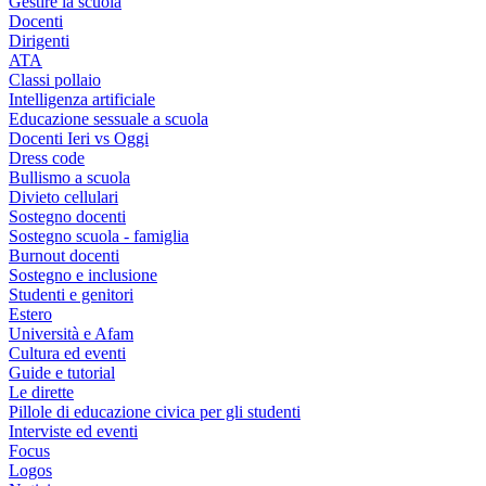
Gestire la scuola
Docenti
Dirigenti
ATA
Classi pollaio
Intelligenza artificiale
Educazione sessuale a scuola
Docenti Ieri vs Oggi
Dress code
Bullismo a scuola
Divieto cellulari
Sostegno docenti
Sostegno scuola - famiglia
Burnout docenti
Sostegno e inclusione
Studenti e genitori
Estero
Università e Afam
Cultura ed eventi
Guide e tutorial
Le dirette
Pillole di educazione civica per gli studenti
Interviste ed eventi
Focus
Logos