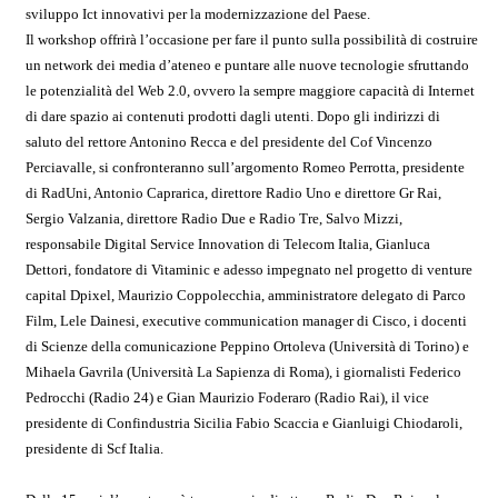
sviluppo Ict innovativi per la modernizzazione del Paese.
Il workshop offrirà l’occasione per fare il punto sulla possibilità di costruire
un network dei media d’ateneo e puntare alle nuove tecnologie sfruttando
le potenzialità del Web 2.0, ovvero la sempre maggiore capacità di Internet
di dare spazio ai contenuti prodotti dagli utenti. Dopo gli indirizzi di
saluto del rettore Antonino Recca e del presidente del Cof Vincenzo
Perciavalle, si confronteranno sull’argomento Romeo Perrotta, presidente
di RadUni, Antonio Caprarica, direttore Radio Uno e direttore Gr Rai,
Sergio Valzania, direttore Radio Due e Radio Tre, Salvo Mizzi,
responsabile Digital Service Innovation di Telecom Italia, Gianluca
Dettori, fondatore di Vitaminic e adesso impegnato nel progetto di venture
capital Dpixel, Maurizio Coppolecchia, amministratore delegato di Parco
Film, Lele Dainesi, executive communication manager di Cisco, i docenti
di Scienze della comunicazione Peppino Ortoleva (Università di Torino) e
Mihaela Gavrila (Università La Sapienza di Roma), i giornalisti Federico
Pedrocchi (Radio 24) e Gian Maurizio Foderaro (Radio Rai), il vice
presidente di Confindustria Sicilia Fabio Scaccia e Gianluigi Chiodaroli,
presidente di Scf Italia.