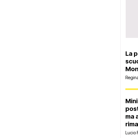
La p
scuo
Mon
Regin
Mini
post
ma 
rima
Lucio 