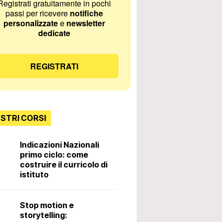
Registrati gratuitamente in pochi
passi per ricevere
notifiche
personalizzate
e
newsletter
dedicate
REGISTRATI
OSTRI CORSI
Indicazioni Nazionali
primo ciclo: come
Incontri con lo
costruire il curricolo di
istituto
Diritti e doveri 
Stop motion e
docente. 3ª ed
storytelling: