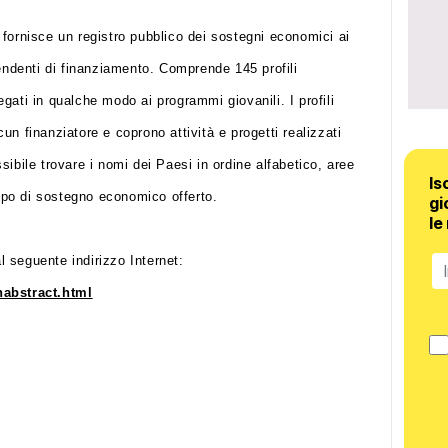
fornisce un registro pubblico dei sostegni economici ai
pendenti di finanziamento. Comprende 145 profili
legati in qualche modo ai programmi giovanili. I profili
n finanziatore e coprono attività e progetti realizzati
ibile trovare i nomi dei Paesi in ordine alfabetico, aree
Is
tipo di sostegno economico offerto.
gi
le
al seguente indirizzo Internet:
habstract.html