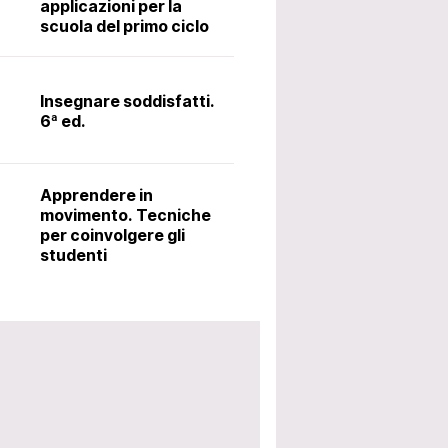
applicazioni per la
scuola del primo ciclo
Il latino alle me
metodo Ørberg.
Insegnare soddisfatti.
6ª ed.
Accoglienza: i
utili per avviar
Apprendere in
scolastico. 5ª 
movimento. Tecniche
per coinvolgere gli
studenti