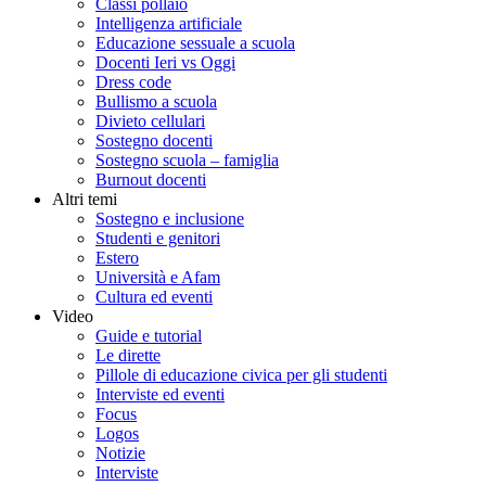
Classi pollaio
Intelligenza artificiale
Educazione sessuale a scuola
Docenti Ieri vs Oggi
Dress code
Bullismo a scuola
Divieto cellulari
Sostegno docenti
Sostegno scuola – famiglia
Burnout docenti
Altri temi
Sostegno e inclusione
Studenti e genitori
Estero
Università e Afam
Cultura ed eventi
Video
Guide e tutorial
Le dirette
Pillole di educazione civica per gli studenti
Interviste ed eventi
Focus
Logos
Notizie
Interviste