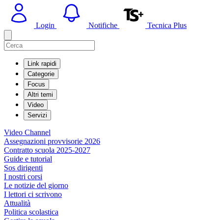
Login
Notifiche
Tecnica Plus
Link rapidi
Categorie
Focus
Altri temi
Video
Servizi
Video Channel
Assegnazioni provvisorie 2026
Contratto scuola 2025-2027
Guide e tutorial
Sos dirigenti
I nostri corsi
Le notizie del giorno
I lettori ci scrivono
Attualità
Politica scolastica