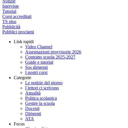
Notizie
Interviste
Tutorial
Corsi accreditati
TS plus
Pubblicità
Pubblici proclami
Link rapidi
Video Channel
Assegnazioni provvisorie 2026
Contratto scuola 2025-2027
Guide e tutorial
Sos dirigenti
I nostri corsi
Categorie
Le notizie del giorno
I lettori ci scrivono
Attualità
Politica scolastica
Gestire la scuola
Docenti
Dirigenti
ATA
Focus