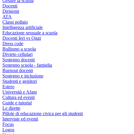
Gestire la scuola
Docenti
Dirigenti
ATA
Classi pollaio
Intelligenza artificiale
Educazione sessuale a scuola
Docenti Ieri vs Oggi
Dress code
Bullismo a scuola
Divieto cellulari
Sostegno docenti
Sostegno scuola - famiglia
Burnout docenti
Sostegno e inclusione
Studenti e genitori
Estero
Università e Afam
Cultura ed eventi
Guide e tutorial
Le dirette
Pillole di educazione civica per gli studenti
Interviste ed eventi
Focus
Logos