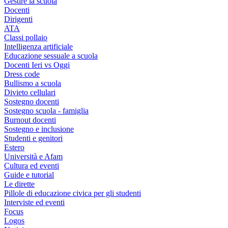
Gestire la scuola
Docenti
Dirigenti
ATA
Classi pollaio
Intelligenza artificiale
Educazione sessuale a scuola
Docenti Ieri vs Oggi
Dress code
Bullismo a scuola
Divieto cellulari
Sostegno docenti
Sostegno scuola - famiglia
Burnout docenti
Sostegno e inclusione
Studenti e genitori
Estero
Università e Afam
Cultura ed eventi
Guide e tutorial
Le dirette
Pillole di educazione civica per gli studenti
Interviste ed eventi
Focus
Logos