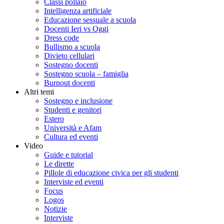
Classi pollaio
Intelligenza artificiale
Educazione sessuale a scuola
Docenti Ieri vs Oggi
Dress code
Bullismo a scuola
Divieto cellulari
Sostegno docenti
Sostegno scuola – famiglia
Burnout docenti
Altri temi
Sostegno e inclusione
Studenti e genitori
Estero
Università e Afam
Cultura ed eventi
Video
Guide e tutorial
Le dirette
Pillole di educazione civica per gli studenti
Interviste ed eventi
Focus
Logos
Notizie
Interviste