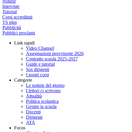
Notizie
Interviste
Tutorial
Corsi accreditati
TS plus
Pubblicità
Pubblici proclami
Link rapidi
Video Channel
Assegnazioni provvisorie 2026
Contratto scuola 2025-2027
Guide e tutorial
Sos dirigenti
I nostri corsi
Categorie
Le notizie del giorno
I lettori ci scrivono
Attualità
Politica scolastica
Gestire la scuola
Docenti
Dirigenti
ATA
Focus