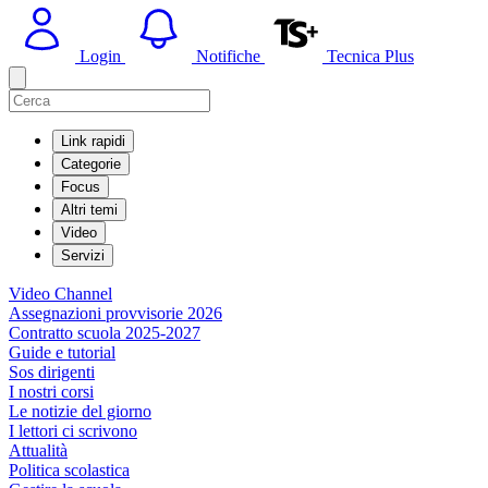
Login
Notifiche
Tecnica Plus
Link rapidi
Categorie
Focus
Altri temi
Video
Servizi
Video Channel
Assegnazioni provvisorie 2026
Contratto scuola 2025-2027
Guide e tutorial
Sos dirigenti
I nostri corsi
Le notizie del giorno
I lettori ci scrivono
Attualità
Politica scolastica