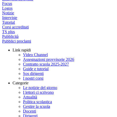
Focus
Logos
Notizie
Interviste
Tutorial
Corsi accreditati
TS plus
Pubblicità
Pubblici proclami
Link rapidi
Video Channel
Assegnazioni provvisorie 2026
Contratto scuola 2025-2027
Guide e tutorial
Sos dirigenti
I nostri corsi
Categorie
Le notizie del giorno
I lettori ci scrivono
Attualità
Politica scolastica
Gestire la scuola
Docenti
Dirigenti