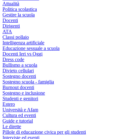
Attualità
Politica scolastica
Gestire la scuola
Docenti
Dirigenti
ATA
Classi pollaio
Intelligenza artificiale
Educazione sessuale a scuola
Docenti Ieri vs Oggi
Dress code
Bullismo a scuola
Divieto cellulari
Sostegno docenti
Sostegno scuola - famiglia
Burnout docenti
Sostegno e inclusione
Studenti e genitori
Estero
Università e Afam
Cultura ed eventi
Guide e tutorial
Le dirette
Pillole di educazione civica per gli studenti
Interviste ed eventi