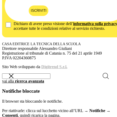
ISCRIVITI
Dichiaro di avere preso visione dell’
informativa sulla privac
accettare tutte le condizioni relative al servizio richiesto.
CASA EDITRICE LA TECNICA DELLA SCUOLA
Direttore responsabile Alessandro Giuliani
Registrazione al tribunale di Catania n. 75 del 21 aprile 1949
P.IVA 02204360875
Sito Web sviluppato da
Digitrend S.r.l.
vai alla
ricerca avanzata
Notifiche bloccate
Il browser sta bloccando le notifiche.
Per riattivarle: clicca sul lucchetto vicino all’URL →
Notifiche →
Consenti
, quindi ricarica la pagina.