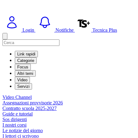
Login
Notifiche
Tecnica Plus
Link rapidi
Categorie
Focus
Altri temi
Video
Servizi
Video Channel
Assegnazioni provvisorie 2026
Contratto scuola 2025-2027
Guide e tutorial
Sos dirigenti
I nostri corsi
Le notizie del giorno
I lettori ci scrivono