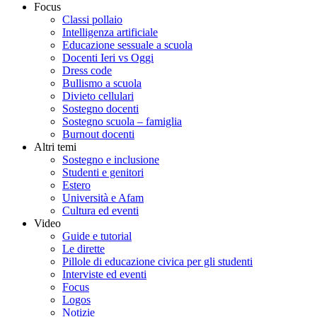
Focus
Classi pollaio
Intelligenza artificiale
Educazione sessuale a scuola
Docenti Ieri vs Oggi
Dress code
Bullismo a scuola
Divieto cellulari
Sostegno docenti
Sostegno scuola – famiglia
Burnout docenti
Altri temi
Sostegno e inclusione
Studenti e genitori
Estero
Università e Afam
Cultura ed eventi
Video
Guide e tutorial
Le dirette
Pillole di educazione civica per gli studenti
Interviste ed eventi
Focus
Logos
Notizie