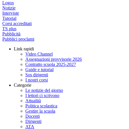
Logos
Notizie
Interviste
Tutorial
Corsi accreditati
TS plus
Pubblicità
Pubblici proclami
Link rapidi
Video Channel
Assegnazioni provvisorie 2026
Contratto scuola 2025-2027
Guide e tutorial
Sos dirigenti
I nostri corsi
Categorie
Le notizie del giorno
I lettori ci scrivono
Attualità
Politica scolastica
Gestire la scuola
Docenti
Dirigenti
ATA