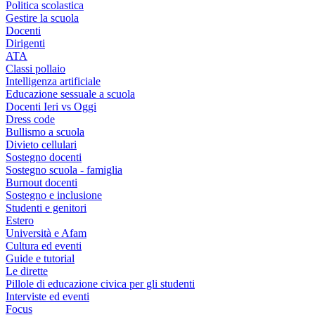
Politica scolastica
Gestire la scuola
Docenti
Dirigenti
ATA
Classi pollaio
Intelligenza artificiale
Educazione sessuale a scuola
Docenti Ieri vs Oggi
Dress code
Bullismo a scuola
Divieto cellulari
Sostegno docenti
Sostegno scuola - famiglia
Burnout docenti
Sostegno e inclusione
Studenti e genitori
Estero
Università e Afam
Cultura ed eventi
Guide e tutorial
Le dirette
Pillole di educazione civica per gli studenti
Interviste ed eventi
Focus