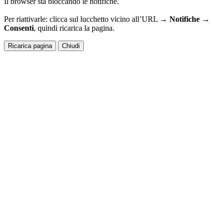
Il browser sta bloccando le notifiche.
Per riattivarle: clicca sul lucchetto vicino all’URL →
Notifiche →
Consenti
, quindi ricarica la pagina.
Ricarica pagina
Chiudi