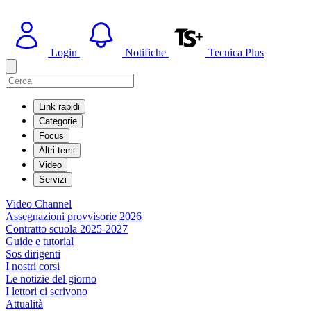
Login
Notifiche
Tecnica Plus
Link rapidi
Categorie
Focus
Altri temi
Video
Servizi
Video Channel
Assegnazioni provvisorie 2026
Contratto scuola 2025-2027
Guide e tutorial
Sos dirigenti
I nostri corsi
Le notizie del giorno
I lettori ci scrivono
Attualità