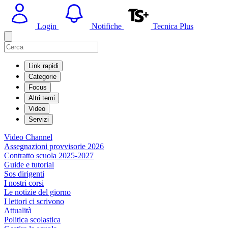
Login
Notifiche
Tecnica Plus
Link rapidi
Categorie
Focus
Altri temi
Video
Servizi
Video Channel
Assegnazioni provvisorie 2026
Contratto scuola 2025-2027
Guide e tutorial
Sos dirigenti
I nostri corsi
Le notizie del giorno
I lettori ci scrivono
Attualità
Politica scolastica