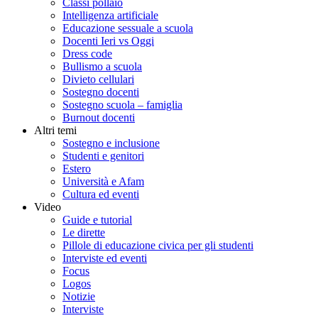
Classi pollaio
Intelligenza artificiale
Educazione sessuale a scuola
Docenti Ieri vs Oggi
Dress code
Bullismo a scuola
Divieto cellulari
Sostegno docenti
Sostegno scuola – famiglia
Burnout docenti
Altri temi
Sostegno e inclusione
Studenti e genitori
Estero
Università e Afam
Cultura ed eventi
Video
Guide e tutorial
Le dirette
Pillole di educazione civica per gli studenti
Interviste ed eventi
Focus
Logos
Notizie
Interviste