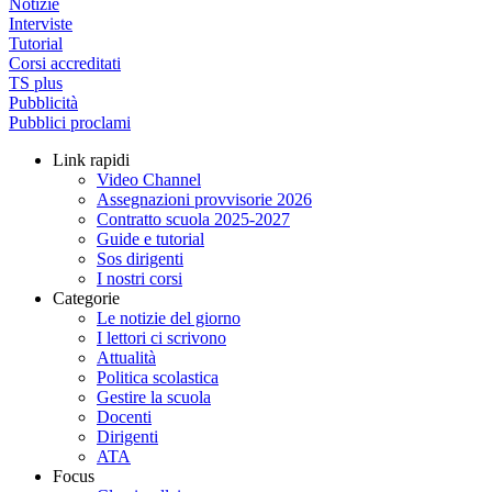
Notizie
Interviste
Tutorial
Corsi accreditati
TS plus
Pubblicità
Pubblici proclami
Link rapidi
Video Channel
Assegnazioni provvisorie 2026
Contratto scuola 2025-2027
Guide e tutorial
Sos dirigenti
I nostri corsi
Categorie
Le notizie del giorno
I lettori ci scrivono
Attualità
Politica scolastica
Gestire la scuola
Docenti
Dirigenti
ATA
Focus