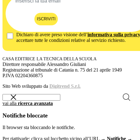
ISCRIVITI
Dichiaro di avere preso visione dell’
informativa sulla privac
accettare tutte le condizioni relative al servizio richiesto.
CASA EDITRICE LA TECNICA DELLA SCUOLA
Direttore responsabile Alessandro Giuliani
Registrazione al tribunale di Catania n. 75 del 21 aprile 1949
P.IVA 02204360875
Sito Web sviluppato da
Digitrend S.r.l.
vai alla
ricerca avanzata
Notifiche bloccate
Il browser sta bloccando le notifiche.
Per riattivarle: clicca sul lucchetto vicino all’URL →
Notifiche →