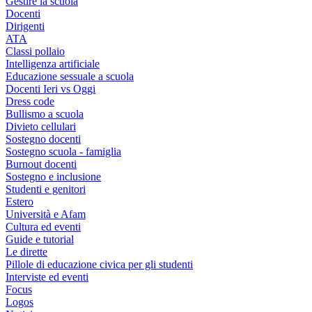
Gestire la scuola
Docenti
Dirigenti
ATA
Classi pollaio
Intelligenza artificiale
Educazione sessuale a scuola
Docenti Ieri vs Oggi
Dress code
Bullismo a scuola
Divieto cellulari
Sostegno docenti
Sostegno scuola - famiglia
Burnout docenti
Sostegno e inclusione
Studenti e genitori
Estero
Università e Afam
Cultura ed eventi
Guide e tutorial
Le dirette
Pillole di educazione civica per gli studenti
Interviste ed eventi
Focus
Logos