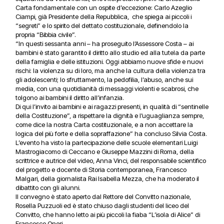
Carta fondamentale con un ospite d’eccezione: Carlo Azeglio
Ciampi, già Presidente della Repubblica, che spiega ai piccoli i
“segreti” e lo spirito del dettato costituzionale, definendolo la
propria “Bibbia civile”.
“In questi sessanta anni – ha proseguito l’Assessore Costa – ai
bambini è stato garantito il diritto allo studio ed alla tutela da parte
della famiglia e delle istituzioni. Oggi abbiamo nuove sfide e nuovi
rischi: la violenza su di loro, ma anche la cultura della violenza tra
gli adolescenti; lo sfruttamento, la pedofilia, l’abuso, anche sui
media, con una quotidianità di messaggi violenti e scabrosi, che
tolgono ai bambini il diritto all’infanzia.
Di qui l’invito ai bambini e ai ragazzi presenti, in qualità di “sentinelle
della Costituzione”, a rispettare la dignità e l’uguaglianza sempre,
come dice la nostra Carta costituzionale, e a non accettare la
logica del più forte e della sopraffazione” ha concluso Silvia Costa.
L’evento ha visto la partecipazione delle scuole elementari Luigi
Mastrogiacomo di Ceccano e Giuseppe Mazzini di Roma, della
scrittrice e autrice del video, Anna Vinci, del responsabile scientifico
del progetto e docente di Storia contemporanea, Francesco
Malgari, della giornalista Rai Isabella Mezza, che ha moderato il
dibattito con gli alunni.
Il convegno è stato aperto dal Rettore del Convitto nazionale,
Rosella Puzzuoli ed è stato chiuso dagli studenti del liceo del
Convitto, che hanno letto ai più piccoli la fiaba “L’isola di Alice” di
Francesco Onori.