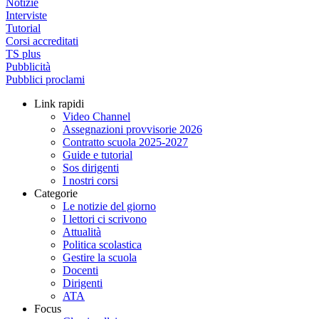
Notizie
Interviste
Tutorial
Corsi accreditati
TS plus
Pubblicità
Pubblici proclami
Link rapidi
Video Channel
Assegnazioni provvisorie 2026
Contratto scuola 2025-2027
Guide e tutorial
Sos dirigenti
I nostri corsi
Categorie
Le notizie del giorno
I lettori ci scrivono
Attualità
Politica scolastica
Gestire la scuola
Docenti
Dirigenti
ATA
Focus