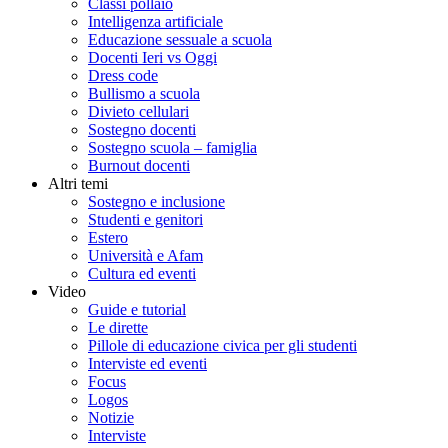
Classi pollaio
Intelligenza artificiale
Educazione sessuale a scuola
Docenti Ieri vs Oggi
Dress code
Bullismo a scuola
Divieto cellulari
Sostegno docenti
Sostegno scuola – famiglia
Burnout docenti
Altri temi
Sostegno e inclusione
Studenti e genitori
Estero
Università e Afam
Cultura ed eventi
Video
Guide e tutorial
Le dirette
Pillole di educazione civica per gli studenti
Interviste ed eventi
Focus
Logos
Notizie
Interviste