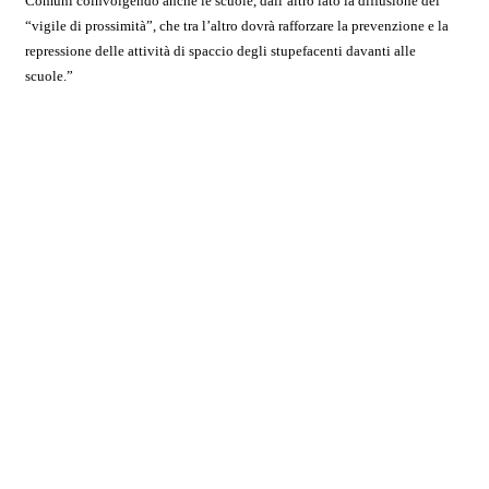
Comuni coinvolgendo anche le scuole, dall’altro lato la diffusione del
“vigile di prossimità”, che tra l’altro dovrà rafforzare la prevenzione e la
repressione delle attività di spaccio degli stupefacenti davanti alle
scuole.”