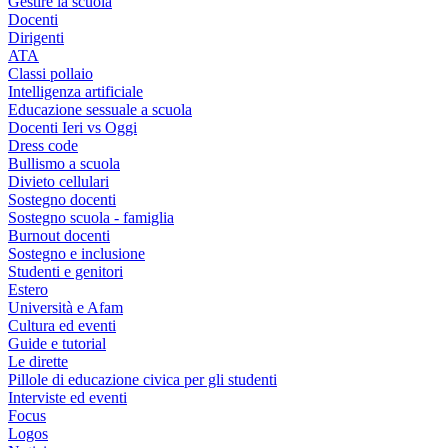
Gestire la scuola
Docenti
Dirigenti
ATA
Classi pollaio
Intelligenza artificiale
Educazione sessuale a scuola
Docenti Ieri vs Oggi
Dress code
Bullismo a scuola
Divieto cellulari
Sostegno docenti
Sostegno scuola - famiglia
Burnout docenti
Sostegno e inclusione
Studenti e genitori
Estero
Università e Afam
Cultura ed eventi
Guide e tutorial
Le dirette
Pillole di educazione civica per gli studenti
Interviste ed eventi
Focus
Logos