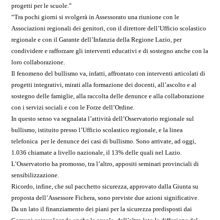
progetti per le scuole.”
“Tra pochi giorni si svolgerà in Assessorato una riunione con le
Associazioni regionali dei genitori, con il direttore dell’Ufficio scolastico
regionale e con il Garante dell’Infanzia della Regione Lazio, per
condividere e rafforzare gli interventi educativi e di sostegno anche con la
loro collaborazione.
Il fenomeno del bullismo va, infatti, affrontato con interventi articolati di
progetti integrativi, mirati alla formazione dei docenti, all’ascolto e al
sostegno delle famiglie, alla raccolta delle denunce e alla collaborazione
con i servizi sociali e con le Forze dell’Ordine.
In questo senso va segnalata l’attività dell’Osservatorio regionale sul
bullismo, istituito presso l’Ufficio scolastico regionale, e la linea
telefonica per le denunce dei casi di bullismo. Sono arrivate, ad oggi,
1.036 chiamate a livello nazionale, il 13% delle quali nel Lazio.
L’Osservatorio ha promosso, tra l’altro, appositi seminari provinciali di
sensibilizzazione.
Ricordo, infine, che sul pacchetto sicurezza, approvato dalla Giunta su
proposta dell’Assessore Fichera, sono previste due azioni significative.
Da un lato il finanziamento dei piani per la sicurezza predisposti dai