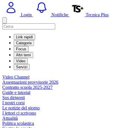
Login
Notifiche
Tecnica Plus
Link rapidi
Categorie
Focus
Altri temi
Video
Servizi
Video Channel
Assegnazioni provvisorie 2026
Contratto scuola 2025-2027
Guide e tutorial
Sos dirigenti
I nostri corsi
Le notizie del giorno
I lettori ci scrivono
Attualità
Politica scolastica