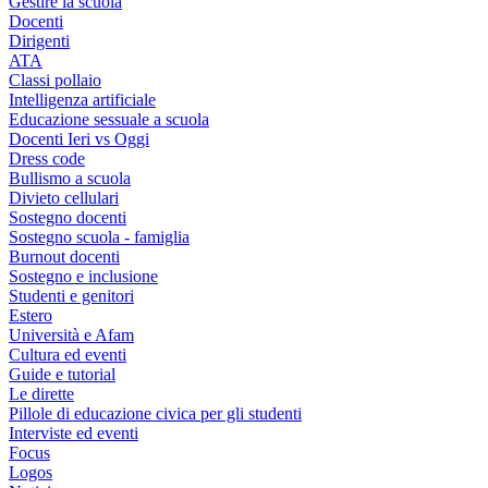
Gestire la scuola
Docenti
Dirigenti
ATA
Classi pollaio
Intelligenza artificiale
Educazione sessuale a scuola
Docenti Ieri vs Oggi
Dress code
Bullismo a scuola
Divieto cellulari
Sostegno docenti
Sostegno scuola - famiglia
Burnout docenti
Sostegno e inclusione
Studenti e genitori
Estero
Università e Afam
Cultura ed eventi
Guide e tutorial
Le dirette
Pillole di educazione civica per gli studenti
Interviste ed eventi
Focus
Logos