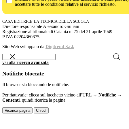
accettare tutte le condizioni relative al servizio richiesto.
CASA EDITRICE LA TECNICA DELLA SCUOLA
Direttore responsabile Alessandro Giuliani
Registrazione al tribunale di Catania n. 75 del 21 aprile 1949
P.IVA 02204360875
Sito Web sviluppato da
Digitrend S.r.l.
vai alla
ricerca avanzata
Notifiche bloccate
Il browser sta bloccando le notifiche.
Per riattivarle: clicca sul lucchetto vicino all’URL →
Notifiche →
Consenti
, quindi ricarica la pagina.
Ricarica pagina
Chiudi