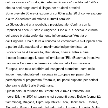
cultura slovacca “Studia, Accademia Slovacca” fondata nel 1965 e
che da anni eroga corsi di lingua per studenti stranieri.
Sono previste 80 ore di lezione di cui 60 in aula, 20 di conversazione
e altre 20 dedicate ad attività culturali parallele.
La Slovacchia è una repubblica presidenziale. Confina con la
Repubblica ceca, Austria e Ungheria. Fino al XIX secolo la cultura
del paese è stata profondamente influenzata dall’Austria e
dall’Ungheria. Una cultura autonoma ha cominciato a svilupparsi solo
a partire dalla nascita di un movimento indipendentista. La
Slovacchia ha 4 Università, Bratislava, Kosice, Nitra e Zina.
Il corso è stato organizzato nell’ambito dell’Eilc (Erasmus Intensive
Language Courses), schema di sostegno della Commissione
Europea, che mira ad offrire ad insegnanti e studenti, corsi nelle
lingue meno studiate ed insegnate in Europa e nei paesi che
partecipano al programma Erasmus, nei paesi ospitanti per periodi
che vanno dalle 3 alle 8 settimane.
Questi corsi si terranno tra l’estate del 2004 e il febbraio 2005.
I corsi Eilc nel 2004 si terranno nei seguenti paesi: Belgio (comunità
fiamminga), Bulgaria, Cipro, repubblica Ceca, Danimarca, Estonia,
Finlandia, Grecia, Ungheria, Islanda, Italia, Lettonia, Lituania, Malta,