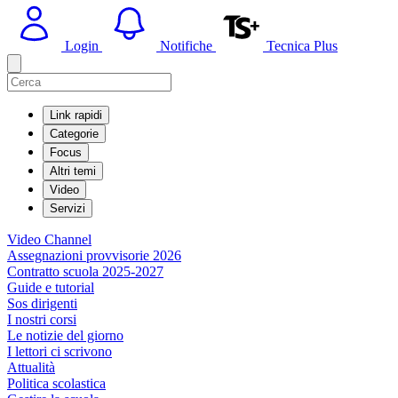
Login
Notifiche
Tecnica Plus
Link rapidi
Categorie
Focus
Altri temi
Video
Servizi
Video Channel
Assegnazioni provvisorie 2026
Contratto scuola 2025-2027
Guide e tutorial
Sos dirigenti
I nostri corsi
Le notizie del giorno
I lettori ci scrivono
Attualità
Politica scolastica