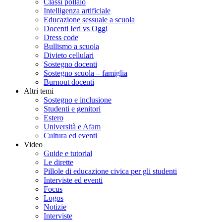
Classi pollaio
Intelligenza artificiale
Educazione sessuale a scuola
Docenti Ieri vs Oggi
Dress code
Bullismo a scuola
Divieto cellulari
Sostegno docenti
Sostegno scuola – famiglia
Burnout docenti
Altri temi
Sostegno e inclusione
Studenti e genitori
Estero
Università e Afam
Cultura ed eventi
Video
Guide e tutorial
Le dirette
Pillole di educazione civica per gli studenti
Interviste ed eventi
Focus
Logos
Notizie
Interviste