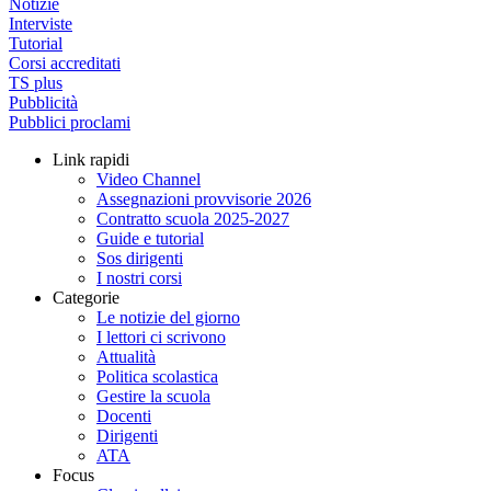
Notizie
Interviste
Tutorial
Corsi accreditati
TS plus
Pubblicità
Pubblici proclami
Link rapidi
Video Channel
Assegnazioni provvisorie 2026
Contratto scuola 2025-2027
Guide e tutorial
Sos dirigenti
I nostri corsi
Categorie
Le notizie del giorno
I lettori ci scrivono
Attualità
Politica scolastica
Gestire la scuola
Docenti
Dirigenti
ATA
Focus