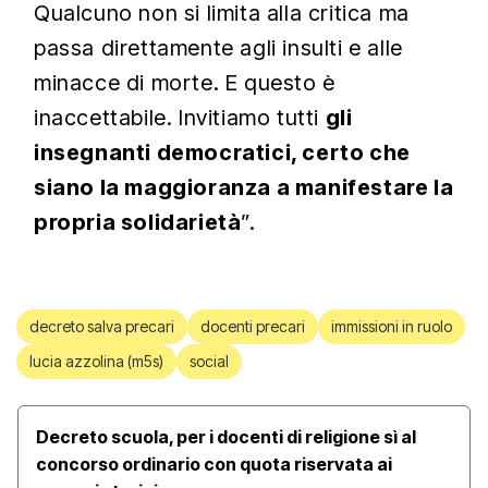
Qualcuno non si limita alla critica ma
passa direttamente agli insulti e alle
minacce di morte. E questo è
inaccettabile. Invitiamo tutti
gli
insegnanti democratici, certo che
siano la maggioranza a manifestare la
propria solidarietà
”.
decreto salva precari
docenti precari
immissioni in ruolo
lucia azzolina (m5s)
social
Decreto scuola, per i docenti di religione sì al
concorso ordinario con quota riservata ai