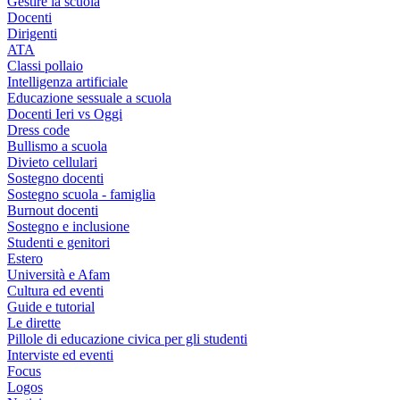
Gestire la scuola
Docenti
Dirigenti
ATA
Classi pollaio
Intelligenza artificiale
Educazione sessuale a scuola
Docenti Ieri vs Oggi
Dress code
Bullismo a scuola
Divieto cellulari
Sostegno docenti
Sostegno scuola - famiglia
Burnout docenti
Sostegno e inclusione
Studenti e genitori
Estero
Università e Afam
Cultura ed eventi
Guide e tutorial
Le dirette
Pillole di educazione civica per gli studenti
Interviste ed eventi
Focus
Logos