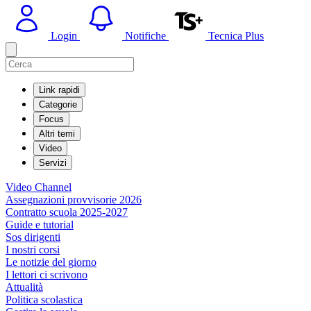
Login
Notifiche
Tecnica Plus
Link rapidi
Categorie
Focus
Altri temi
Video
Servizi
Video Channel
Assegnazioni provvisorie 2026
Contratto scuola 2025-2027
Guide e tutorial
Sos dirigenti
I nostri corsi
Le notizie del giorno
I lettori ci scrivono
Attualità
Politica scolastica