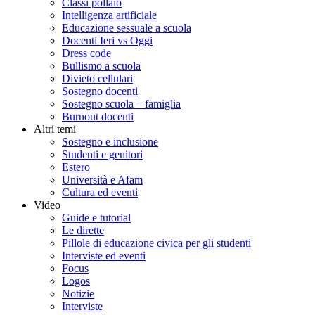
Classi pollaio
Intelligenza artificiale
Educazione sessuale a scuola
Docenti Ieri vs Oggi
Dress code
Bullismo a scuola
Divieto cellulari
Sostegno docenti
Sostegno scuola – famiglia
Burnout docenti
Altri temi
Sostegno e inclusione
Studenti e genitori
Estero
Università e Afam
Cultura ed eventi
Video
Guide e tutorial
Le dirette
Pillole di educazione civica per gli studenti
Interviste ed eventi
Focus
Logos
Notizie
Interviste