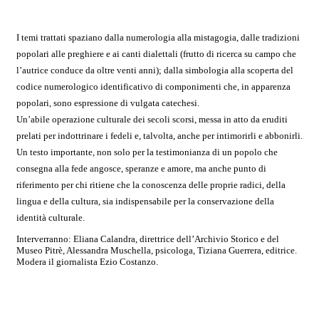
I temi trattati spaziano dalla numerologia alla mistagogia, dalle tradizioni
popolari
alle preghiere e ai canti dialettali (frutto di ricerca su campo che
l’autrice conduce
da oltre venti anni); dalla simbologia alla scoperta del
codice numerologico
identificativo di componimenti che, in apparenza
popolari, sono espressione di
vulgata catechesi.
Un’abile operazione culturale dei secoli scorsi, messa in atto da
eruditi
prelati per indottrinare i fedeli e, talvolta, anche per intimorirli e abbonirli.
Un testo importante, non solo per la testimonianza di un popolo che
consegna alla
fede angosce, speranze e amore, ma anche punto di
riferimento per chi ritiene che
la conoscenza delle proprie radici, della
lingua e della cultura, sia indispensabile
per la conservazione della
identità culturale.
Interverranno: Eliana Calandra, direttrice dell’Archivio Storico e del
Museo Pitrè,
Alessandra Muschella, psicologa, Tiziana Guerrera, editrice.
Modera il giornalista
Ezio Costanzo.