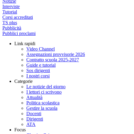
Notizie
Interviste
Tutorial
Corsi accreditati
TS plus
Pubblicità
Pubblici proclami
Link rapidi
Video Channel
Assegnazioni provvisorie 2026
Contratto scuola 2025-2027
Guide e tutorial
Sos dirigenti
I nostri corsi
Categorie
Le notizie del giorno
I lettori ci scrivono
Attualità
Politica scolastica
Gestire la scuola
Docenti
Dirigenti
ATA
Focus