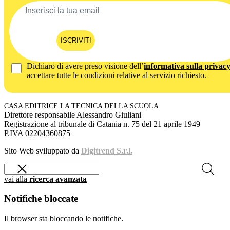
ISCRIVITI
Dichiaro di avere preso visione dell’
informativa sulla privac
accettare tutte le condizioni relative al servizio richiesto.
CASA EDITRICE LA TECNICA DELLA SCUOLA
Direttore responsabile Alessandro Giuliani
Registrazione al tribunale di Catania n. 75 del 21 aprile 1949
P.IVA 02204360875
Sito Web sviluppato da
Digitrend S.r.l.
vai alla
ricerca avanzata
Notifiche bloccate
Il browser sta bloccando le notifiche.