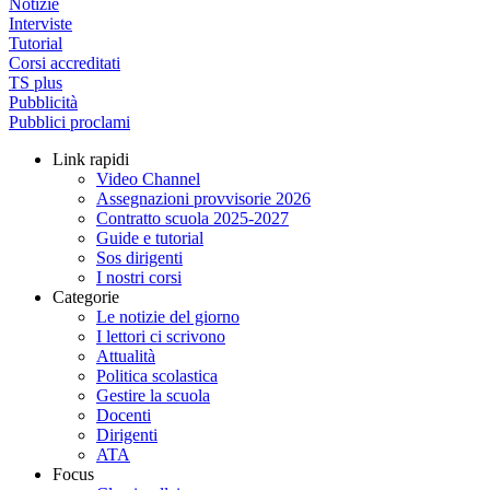
Notizie
Interviste
Tutorial
Corsi accreditati
TS plus
Pubblicità
Pubblici proclami
Link rapidi
Video Channel
Assegnazioni provvisorie 2026
Contratto scuola 2025-2027
Guide e tutorial
Sos dirigenti
I nostri corsi
Categorie
Le notizie del giorno
I lettori ci scrivono
Attualità
Politica scolastica
Gestire la scuola
Docenti
Dirigenti
ATA
Focus