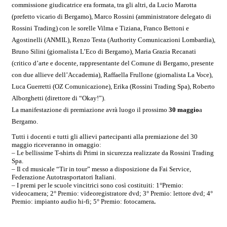
commissione giudicatrice era formata, tra gli altri, da Lucio Marotta
(prefetto vicario di Bergamo), Marco Rossini (amministratore delegato di
Rossini Trading) con le sorelle Vilma e Tiziana, Franco Bettoni e
Agostinelli (ANMIL), Renzo Testa (Authority Comunicazioni Lombardia),
Bruno Silini (giornalista L’Eco di Bergamo), Maria Grazia Recanati
(critico d’arte e docente, rappresentante del Comune di Bergamo, presente
con due allieve dell’Accademia), Raffaella Frullone (giornalista La Voce),
Luca Guerretti (OZ Comunicazione), Erika (Rossini Trading Spa), Roberto
Alborghetti (direttore di “Okay!”).
La manifestazione di premiazione avrà luogo il prossimo
30 maggio
a
Bergamo.
Tutti i docenti e tutti gli allievi partecipanti alla premiazione del 30
maggio riceveranno in omaggio:
– Le bellissime T-shirts di Primi in sicurezza realizzate da Rossini Trading
Spa.
– Il cd musicale “Tir in tour” messo a disposizione da Fai Service,
Federazione Autotrasportatori Italiani.
–
I premi per le scuole vincitrici sono così costituiti: 1°Premio:
videocamera; 2° Premio: videoregistratore dvd; 3° Premio: lettore dvd; 4°
Premio: impianto audio hi-fi; 5° Premio: fotocamera
.