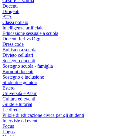
Gestire la scuola
Docenti
Dirigenti
ATA
Classi pollaio
Intelligenza artificiale
Educazione sessuale a scuola
Docenti Ieri vs Oggi
Dress code
Bullismo a scuola
Divieto cellulari
Sostegno docenti
Sostegno scuola - famiglia
Burnout docenti
Sostegno e inclusione
Studenti e genitori
Estero
Università e Afam
Cultura ed eventi
Guide e tutorial
Le dirette
Pillole di educazione civica per gli studenti
Interviste ed eventi
Focus
Logos