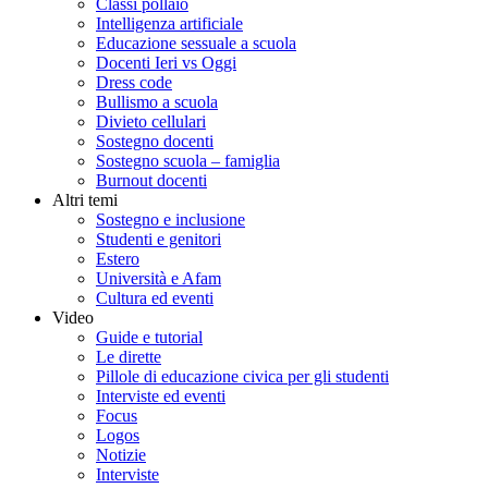
Classi pollaio
Intelligenza artificiale
Educazione sessuale a scuola
Docenti Ieri vs Oggi
Dress code
Bullismo a scuola
Divieto cellulari
Sostegno docenti
Sostegno scuola – famiglia
Burnout docenti
Altri temi
Sostegno e inclusione
Studenti e genitori
Estero
Università e Afam
Cultura ed eventi
Video
Guide e tutorial
Le dirette
Pillole di educazione civica per gli studenti
Interviste ed eventi
Focus
Logos
Notizie
Interviste