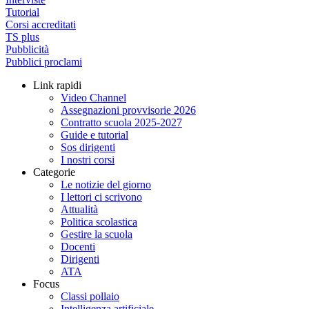
Tutorial
Corsi accreditati
TS plus
Pubblicità
Pubblici proclami
Link rapidi
Video Channel
Assegnazioni provvisorie 2026
Contratto scuola 2025-2027
Guide e tutorial
Sos dirigenti
I nostri corsi
Categorie
Le notizie del giorno
I lettori ci scrivono
Attualità
Politica scolastica
Gestire la scuola
Docenti
Dirigenti
ATA
Focus
Classi pollaio
Intelligenza artificiale