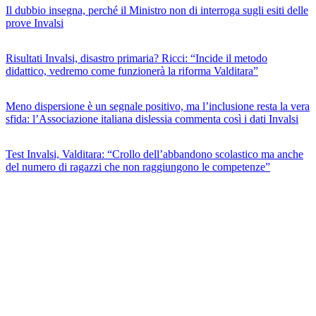
Il dubbio insegna, perché il Ministro non di interroga sugli esiti delle
prove Invalsi
Risultati Invalsi, disastro primaria? Ricci: “Incide il metodo
didattico, vedremo come funzionerà la riforma Valditara”
Meno dispersione è un segnale positivo, ma l’inclusione resta la vera
sfida: l’Associazione italiana dislessia commenta così i dati Invalsi
Test Invalsi, Valditara: “Crollo dell’abbandono scolastico ma anche
del numero di ragazzi che non raggiungono le competenze”