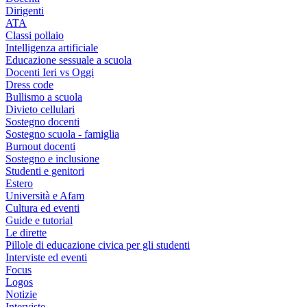
Dirigenti
ATA
Classi pollaio
Intelligenza artificiale
Educazione sessuale a scuola
Docenti Ieri vs Oggi
Dress code
Bullismo a scuola
Divieto cellulari
Sostegno docenti
Sostegno scuola - famiglia
Burnout docenti
Sostegno e inclusione
Studenti e genitori
Estero
Università e Afam
Cultura ed eventi
Guide e tutorial
Le dirette
Pillole di educazione civica per gli studenti
Interviste ed eventi
Focus
Logos
Notizie
Interviste