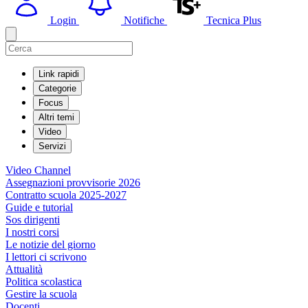
Login
Notifiche
Tecnica Plus
Link rapidi
Categorie
Focus
Altri temi
Video
Servizi
Video Channel
Assegnazioni provvisorie 2026
Contratto scuola 2025-2027
Guide e tutorial
Sos dirigenti
I nostri corsi
Le notizie del giorno
I lettori ci scrivono
Attualità
Politica scolastica
Gestire la scuola
Docenti