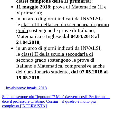
classi campione della II primaria
);
11 maggio 2018
: prova di Matematica (II e
V primaria);
in un arco di giorni indicati da INVALSI,
le
classi III della scuola secondaria di primo
grado
sostengono le prove di Italiano,
Matematica e Inglese
dal 04.04.2018 al
21.04.2018
;
in un arco di giorni indicati da INVALSI,
le
classi II della scuola secondaria di
secondo grado
sostengono le prove di
Italiano e Matematica, comprensive anche
del questionario studente,
dal 07.05.2018 al
19.05.2018
Invalsi
prove invalsi 2018
Studenti sempre più “ignoranti”? Ma è davvero così? Per fortuna –
dice il professore Cristiano Corsini – il quadro è molto più
complesso [INTERVISTA]