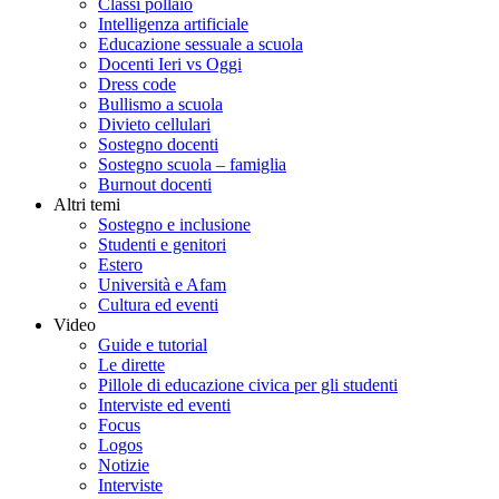
Classi pollaio
Intelligenza artificiale
Educazione sessuale a scuola
Docenti Ieri vs Oggi
Dress code
Bullismo a scuola
Divieto cellulari
Sostegno docenti
Sostegno scuola – famiglia
Burnout docenti
Altri temi
Sostegno e inclusione
Studenti e genitori
Estero
Università e Afam
Cultura ed eventi
Video
Guide e tutorial
Le dirette
Pillole di educazione civica per gli studenti
Interviste ed eventi
Focus
Logos
Notizie
Interviste