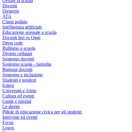
Gestire la scuola
Docenti
Dirigenti
ATA
Classi pollaio
Intelligenza artificiale
Educazione sessuale a scuola
Docenti Ieri vs Oggi
Dress code
Bullismo a scuola
Divieto cellulari
Sostegno docenti
Sostegno scuola - famiglia
Burnout docenti
Sostegno e inclusione
Studenti e genitori
Estero
Università e Afam
Cultura ed eventi
Guide e tutorial
Le dirette
Pillole di educazione civica per gli studenti
Interviste ed eventi
Focus
Logos