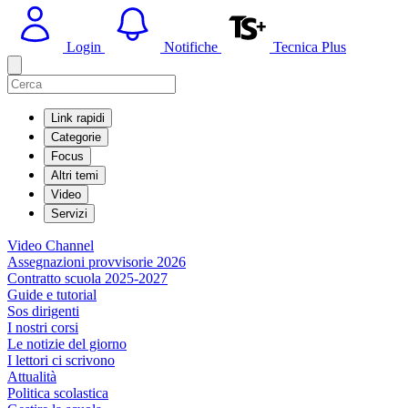
Login
Notifiche
Tecnica Plus
Link rapidi
Categorie
Focus
Altri temi
Video
Servizi
Video Channel
Assegnazioni provvisorie 2026
Contratto scuola 2025-2027
Guide e tutorial
Sos dirigenti
I nostri corsi
Le notizie del giorno
I lettori ci scrivono
Attualità
Politica scolastica