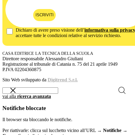
ISCRIVITI
Dichiaro di avere preso visione dell’
informativa sulla privac
accettare tutte le condizioni relative al servizio richiesto.
CASA EDITRICE LA TECNICA DELLA SCUOLA
Direttore responsabile Alessandro Giuliani
Registrazione al tribunale di Catania n. 75 del 21 aprile 1949
P.IVA 02204360875
Sito Web sviluppato da
Digitrend S.r.l.
vai alla
ricerca avanzata
Notifiche bloccate
Il browser sta bloccando le notifiche.
Per riattivarle: clicca sul lucchetto vicino all’URL →
Notifiche →