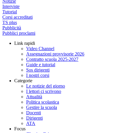
Notizie
Interviste
Tutorial
Corsi accreditati
TS plus
Pubblicità
Pubblici proclami
Link rapidi
Video Channel
Assegnazioni provvisorie 2026
Contratto scuola 2025-2027
Guide e tutorial
Sos dirigenti
I nostri corsi
Categorie
Le notizie del giorno
I lettori ci scrivono
Attualità
Politica scolastica
Gestire la scuola
Docenti
Dirigenti
ATA
Focus