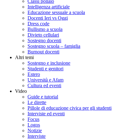
Classi pollaio
Intelligenza artificiale
Educazione sessuale a scuola
Docenti Ieri vs Oggi
Dress code
Bullismo a scuola
Divieto cellulari
Sostegno docenti
Sostegno scuola – famiglia
Burnout docenti
Altri temi
Sostegno e inclusione
Studenti e genitori
Estero
Università e Afam
Cultura ed eventi
Video
Guide e tutorial
Le dirette
Pillole di educazione civica per gli studenti
Interviste ed eventi
Focus
Logos
Notizie
Interviste