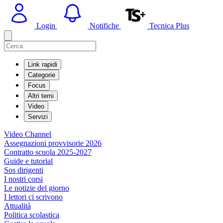
Login
Notifiche
Tecnica Plus
Link rapidi
Categorie
Focus
Altri temi
Video
Servizi
Video Channel
Assegnazioni provvisorie 2026
Contratto scuola 2025-2027
Guide e tutorial
Sos dirigenti
I nostri corsi
Le notizie del giorno
I lettori ci scrivono
Attualità
Politica scolastica