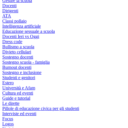
Gestire la scuola
Docenti
Dirigenti
ATA
Classi pollaio
Intelligenza artificiale
Educazione sessuale a scuola
Docenti Ieri vs Oggi
Dress code
Bullismo a scuola
Divieto cellulari
Sostegno docenti
Sostegno scuola - famiglia
Burnout docenti
Sostegno e inclusione
Studenti e genitori
Estero
Università e Afam
Cultura ed eventi
Guide e tutorial
Le dirette
Pillole di educazione civica per gli studenti
Interviste ed eventi
Focus
Logos