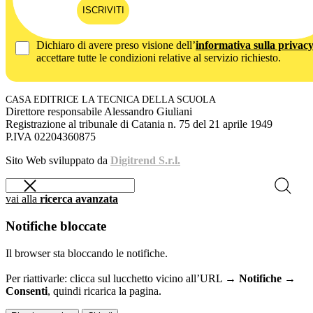
ISCRIVITI
Dichiaro di avere preso visione dell’
informativa sulla privac
accettare tutte le condizioni relative al servizio richiesto.
CASA EDITRICE LA TECNICA DELLA SCUOLA
Direttore responsabile Alessandro Giuliani
Registrazione al tribunale di Catania n. 75 del 21 aprile 1949
P.IVA 02204360875
Sito Web sviluppato da
Digitrend S.r.l.
vai alla
ricerca avanzata
Notifiche bloccate
Il browser sta bloccando le notifiche.
Per riattivarle: clicca sul lucchetto vicino all’URL →
Notifiche →
Consenti
, quindi ricarica la pagina.