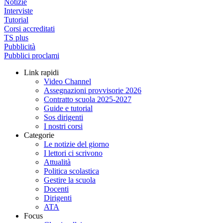
Notizie
Interviste
Tutorial
Corsi accreditati
TS plus
Pubblicità
Pubblici proclami
Link rapidi
Video Channel
Assegnazioni provvisorie 2026
Contratto scuola 2025-2027
Guide e tutorial
Sos dirigenti
I nostri corsi
Categorie
Le notizie del giorno
I lettori ci scrivono
Attualità
Politica scolastica
Gestire la scuola
Docenti
Dirigenti
ATA
Focus