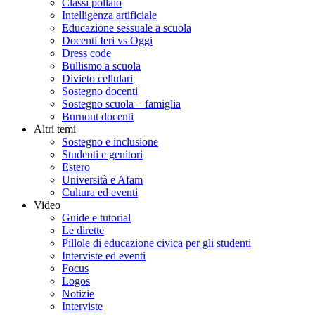
Classi pollaio
Intelligenza artificiale
Educazione sessuale a scuola
Docenti Ieri vs Oggi
Dress code
Bullismo a scuola
Divieto cellulari
Sostegno docenti
Sostegno scuola – famiglia
Burnout docenti
Altri temi
Sostegno e inclusione
Studenti e genitori
Estero
Università e Afam
Cultura ed eventi
Video
Guide e tutorial
Le dirette
Pillole di educazione civica per gli studenti
Interviste ed eventi
Focus
Logos
Notizie
Interviste