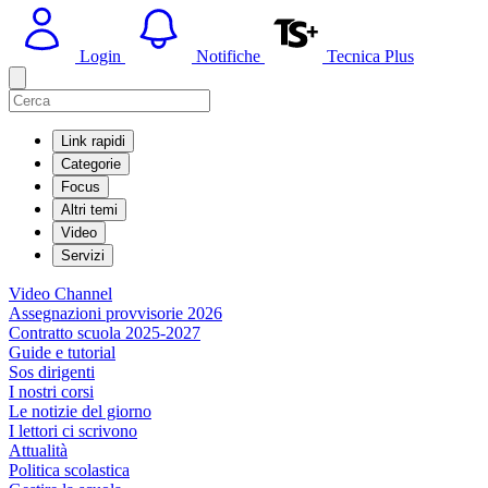
Login
Notifiche
Tecnica Plus
Link rapidi
Categorie
Focus
Altri temi
Video
Servizi
Video Channel
Assegnazioni provvisorie 2026
Contratto scuola 2025-2027
Guide e tutorial
Sos dirigenti
I nostri corsi
Le notizie del giorno
I lettori ci scrivono
Attualità
Politica scolastica