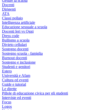
Gestire la scuola
Docenti
Dirigenti
ATA
Classi pollaio
Intelligenza artificiale
Educazione sessuale a scuola
Docenti Ieri vs Oggi
Dress code
Bullismo a scuola
Divieto cellulari
Sostegno docenti
Sostegno scuola - famiglia
Burnout docenti
Sostegno e inclusione
Studenti e genitori
Estero
Università e Afam
Cultura ed eventi
Guide e tutorial
Le dirette
Pillole di educazione civica per gli studenti
Interviste ed eventi
Focus
Logos