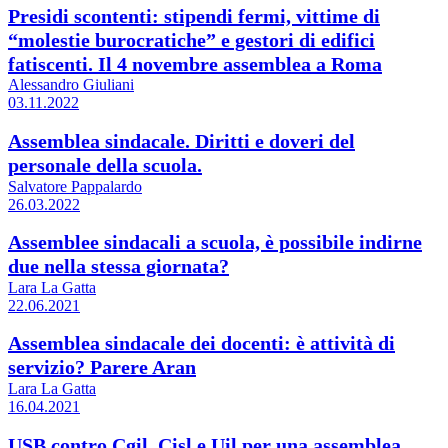
Presidi scontenti: stipendi fermi, vittime di
“molestie burocratiche” e gestori di edifici
fatiscenti. Il 4 novembre assemblea a Roma
Alessandro Giuliani
03.11.2022
Assemblea sindacale. Diritti e doveri del
personale della scuola.
Salvatore Pappalardo
26.03.2022
Assemblee sindacali a scuola, è possibile indirne
due nella stessa giornata?
Lara La Gatta
22.06.2021
Assemblea sindacale dei docenti: è attività di
servizio? Parere Aran
Lara La Gatta
16.04.2021
USB contro Cgil, Cisl e Uil per una assemblea