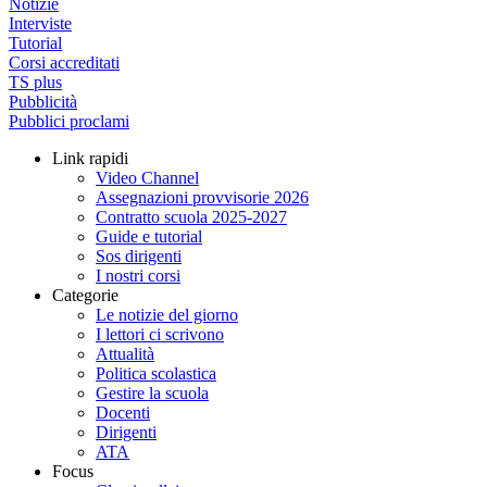
Notizie
Interviste
Tutorial
Corsi accreditati
TS plus
Pubblicità
Pubblici proclami
Link rapidi
Video Channel
Assegnazioni provvisorie 2026
Contratto scuola 2025-2027
Guide e tutorial
Sos dirigenti
I nostri corsi
Categorie
Le notizie del giorno
I lettori ci scrivono
Attualità
Politica scolastica
Gestire la scuola
Docenti
Dirigenti
ATA
Focus