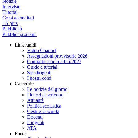
Notizie
Interviste
Tutorial
Corsi accreditati
TS plus
Pubblicità
Pubblici proclami
Link rapidi
Video Channel
Assegnazioni provvisorie 2026
Contratto scuola 2025-2027
Guide e tutorial
Sos dirigenti
I nostri corsi
Categorie
Le notizie del giorno
I lettori ci scrivono
Attualità
Politica scolastica
Gestire la scuola
Docenti
Dirigenti
ATA
Focus