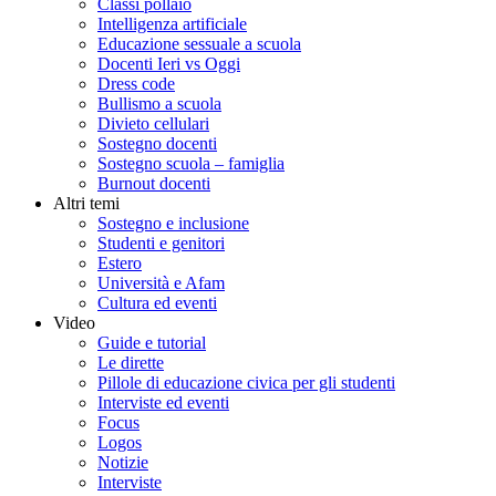
Classi pollaio
Intelligenza artificiale
Educazione sessuale a scuola
Docenti Ieri vs Oggi
Dress code
Bullismo a scuola
Divieto cellulari
Sostegno docenti
Sostegno scuola – famiglia
Burnout docenti
Altri temi
Sostegno e inclusione
Studenti e genitori
Estero
Università e Afam
Cultura ed eventi
Video
Guide e tutorial
Le dirette
Pillole di educazione civica per gli studenti
Interviste ed eventi
Focus
Logos
Notizie
Interviste