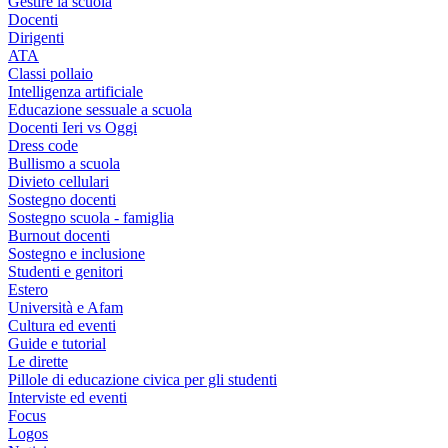
Gestire la scuola
Docenti
Dirigenti
ATA
Classi pollaio
Intelligenza artificiale
Educazione sessuale a scuola
Docenti Ieri vs Oggi
Dress code
Bullismo a scuola
Divieto cellulari
Sostegno docenti
Sostegno scuola - famiglia
Burnout docenti
Sostegno e inclusione
Studenti e genitori
Estero
Università e Afam
Cultura ed eventi
Guide e tutorial
Le dirette
Pillole di educazione civica per gli studenti
Interviste ed eventi
Focus
Logos