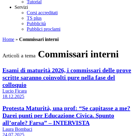
Tutorial
Servizi
Corsi accreditati
TS plus
Pubblicità
Pubblici proclami
Home
»
Commissari interni
Commissari interni
Articoli a tema
Esami di maturità 2026, i commissari delle prove
scritte saranno coinvolti pure nella fase del
colloquio
Lucio Ficara
18.12.2025
Protesta Maturità, una prof: “Se capitasse a me?
Darei punti per Educazione Civica. Spunto
all’orale? Farsa” – INTERVISTA
Laura Bombaci
24.07.2025