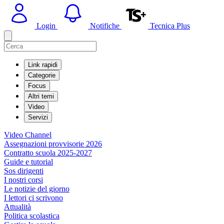
Login
Notifiche
Tecnica Plus
Link rapidi
Categorie
Focus
Altri temi
Video
Servizi
Video Channel
Assegnazioni provvisorie 2026
Contratto scuola 2025-2027
Guide e tutorial
Sos dirigenti
I nostri corsi
Le notizie del giorno
I lettori ci scrivono
Attualità
Politica scolastica