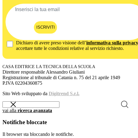
ISCRIVITI
Dichiaro di avere preso visione dell’
informativa sulla privac
accettare tutte le condizioni relative al servizio richiesto.
CASA EDITRICE LA TECNICA DELLA SCUOLA
Direttore responsabile Alessandro Giuliani
Registrazione al tribunale di Catania n. 75 del 21 aprile 1949
P.IVA 02204360875
Sito Web sviluppato da
Digitrend S.r.l.
vai alla
ricerca avanzata
Notifiche bloccate
Il browser sta bloccando le notifiche.