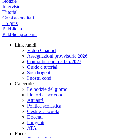
Notizie
Interviste
Tutorial
Corsi accreditati
TS plus
Pubblicità
Pubblici proclami
Link rapidi
Video Channel
Assegnazioni provvisorie 2026
Contratto scuola 2025-2027
Guide e tutorial
Sos dirigenti
I nostri corsi
Categorie
Le notizie del giorno
I lettori ci scrivono
Attualità
Politica scolastica
Gestire la scuola
Docenti
Dirigenti
ATA
Focus