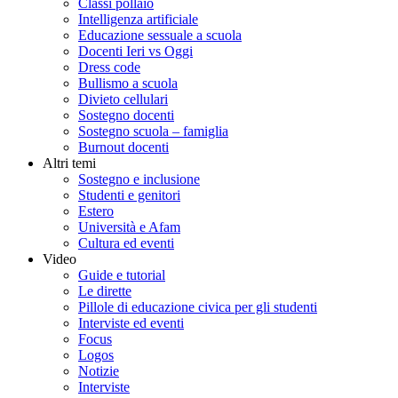
Classi pollaio
Intelligenza artificiale
Educazione sessuale a scuola
Docenti Ieri vs Oggi
Dress code
Bullismo a scuola
Divieto cellulari
Sostegno docenti
Sostegno scuola – famiglia
Burnout docenti
Altri temi
Sostegno e inclusione
Studenti e genitori
Estero
Università e Afam
Cultura ed eventi
Video
Guide e tutorial
Le dirette
Pillole di educazione civica per gli studenti
Interviste ed eventi
Focus
Logos
Notizie
Interviste