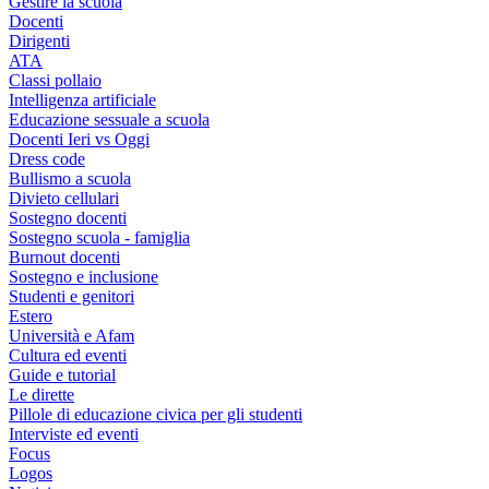
Gestire la scuola
Docenti
Dirigenti
ATA
Classi pollaio
Intelligenza artificiale
Educazione sessuale a scuola
Docenti Ieri vs Oggi
Dress code
Bullismo a scuola
Divieto cellulari
Sostegno docenti
Sostegno scuola - famiglia
Burnout docenti
Sostegno e inclusione
Studenti e genitori
Estero
Università e Afam
Cultura ed eventi
Guide e tutorial
Le dirette
Pillole di educazione civica per gli studenti
Interviste ed eventi
Focus
Logos