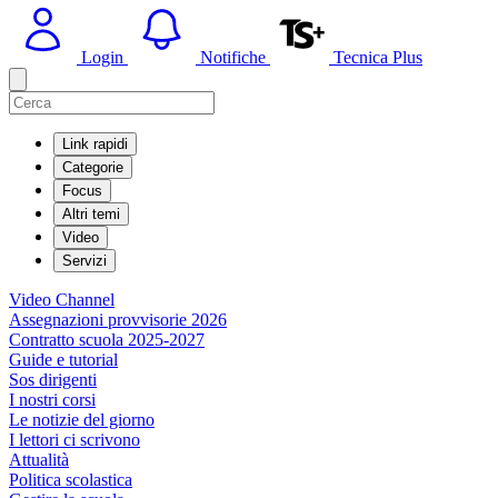
Login
Notifiche
Tecnica Plus
Link rapidi
Categorie
Focus
Altri temi
Video
Servizi
Video Channel
Assegnazioni provvisorie 2026
Contratto scuola 2025-2027
Guide e tutorial
Sos dirigenti
I nostri corsi
Le notizie del giorno
I lettori ci scrivono
Attualità
Politica scolastica