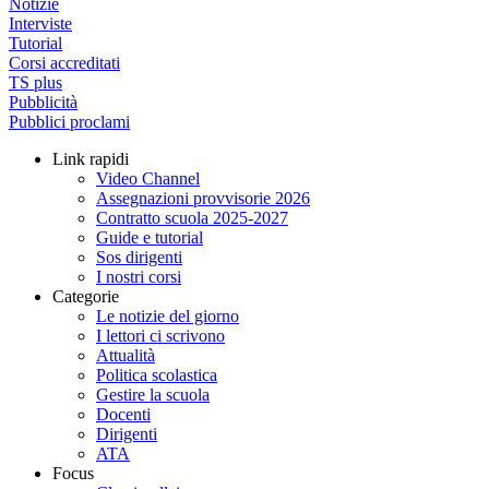
Notizie
Interviste
Tutorial
Corsi accreditati
TS plus
Pubblicità
Pubblici proclami
Link rapidi
Video Channel
Assegnazioni provvisorie 2026
Contratto scuola 2025-2027
Guide e tutorial
Sos dirigenti
I nostri corsi
Categorie
Le notizie del giorno
I lettori ci scrivono
Attualità
Politica scolastica
Gestire la scuola
Docenti
Dirigenti
ATA
Focus