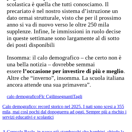
scolastica è quella che tutti conosciamo. Il
precariato è nel nostro sistema d’istruzione un
dato ormai strutturale, visto che per il prossimo
anno si va di nuovo verso le oltre 250 mila
supplenze. Infine, le immissioni in ruolo decise
in queste settimane sono largamente al di sotto
dei posti disponibili
Insomma: il calo demografico – che certo non è
una bella notizia – dovrebbe semmai
essere
l’occasione per investire di più e meglio
.
Altre che “inverno”, insomma. La scuola italiana
ancora attende una sua primavera”.
calo demografico
Flc Cgil
insegnanti
Tagli
Calo demografico: record storico nel 2025. I nati sono scesi a 355
mila, mai così pochi dal dopoguerra ad oggi. Sempre più a rischio i
servizi educativi e scolastici
A Ceresole Reale, in paese più stambecchi che bambini, chiude la