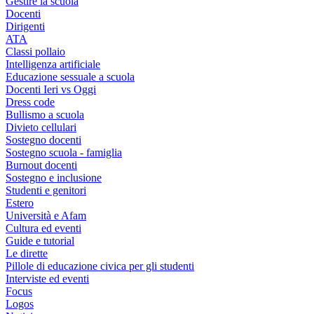
Gestire la scuola
Docenti
Dirigenti
ATA
Classi pollaio
Intelligenza artificiale
Educazione sessuale a scuola
Docenti Ieri vs Oggi
Dress code
Bullismo a scuola
Divieto cellulari
Sostegno docenti
Sostegno scuola - famiglia
Burnout docenti
Sostegno e inclusione
Studenti e genitori
Estero
Università e Afam
Cultura ed eventi
Guide e tutorial
Le dirette
Pillole di educazione civica per gli studenti
Interviste ed eventi
Focus
Logos