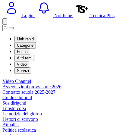
Login
Notifiche
Tecnica Plus
Link rapidi
Categorie
Focus
Altri temi
Video
Servizi
Video Channel
Assegnazioni provvisorie 2026
Contratto scuola 2025-2027
Guide e tutorial
Sos dirigenti
I nostri corsi
Le notizie del giorno
I lettori ci scrivono
Attualità
Politica scolastica