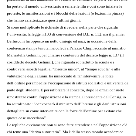
ha portato il mondo universitario a serrare le fila e così sono iniziate le
proteste, le manifestazioni e i blocchi delle lezioni (o lezioni in piazza)
che hanno caratterizzato questi ultimi giorni.
Si sono moltiplicate le richieste di rivedere, nella parte che riguarda
l’università, la legge n.133 di conversione del D.L. n. 112, ma il premier
Berlusconi ha opposto un netto diniego ed anzi, in occasione della
conferenza stampa tenuta mercoledì a Palazzo Chigi, accanto al ministro
Mariastella Gelmini, per chiarire i contenuti del decreto legge n. 137 (il
cosiddetto decreto Gelmini), che riguarda soprattutto la scuola e i
controversi aspetti legati al “maestro unico”, al “tempo scuola” e alla
valutazione degli alunni, ha minacciato di far intervenire le forze
dell’ordine per impedire l’occupazione di istituti scolastici e università da
parte degli studenti. E per rafforzare il concetto, dopo le ormai consuete
rimostranze contro l’opposizione e la stampa, il presidente del Consiglio
ha sottolineato: “convocherò il ministro dell’Interno e gli darò istruzioni
dettagliate su come intervenire con le forze dell’ordine per evitare che
queste cose succedano”.
Le repliche ovviamente non si sono fatte attendere e nell’opposizione c’è
chi teme una “deriva autoritaria”. Ma è dallo stesso mondo accademico