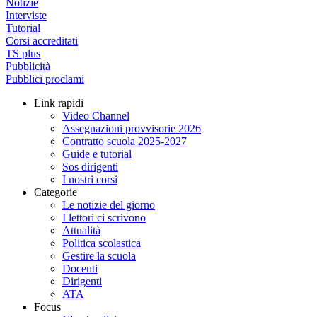
Notizie
Interviste
Tutorial
Corsi accreditati
TS plus
Pubblicità
Pubblici proclami
Link rapidi
Video Channel
Assegnazioni provvisorie 2026
Contratto scuola 2025-2027
Guide e tutorial
Sos dirigenti
I nostri corsi
Categorie
Le notizie del giorno
I lettori ci scrivono
Attualità
Politica scolastica
Gestire la scuola
Docenti
Dirigenti
ATA
Focus