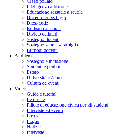
Classi pollaio
Intelligenza artificiale
Educazione sessuale a scuola
Docenti Ieri vs Oggi
Dress code
Bullismo a scuola
Divieto cellulari
Sostegno docenti
Sostegno scuola – famiglia
Burnout docenti
Altri temi
Sostegno e inclusione
Studenti e genitori
Estero
Università e Afam
Cultura ed eventi
Video
Guide e tutorial
Le dirette
Pillole di educazione civica per gli studenti
Interviste ed eventi
Focus
Logos
Notizie
Interviste