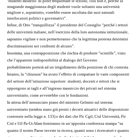
‘studenti modello’ di poter frequentare le lezioni; così non è, perché la
stragrande maggioranza degli studenti vuole soltanto una università
migliore e, soprattutto, vorrebbe essere ascoltata dai suoi naturali
interlocutori politici e governativi”.
Infine, di Orio “tranquillizza” il presidente del Consiglio “perché i rettori
delle università italiane, nell’esercizio della loro autonomia istituzionale,
sapranno vigilare e non permetteranno che la legittima protesta determini
discriminazioni nei confronti di alcuno”.
Insomma, una contrapposizione che rischia di produrre “scintille”, visto
che l’apparente indisponibilità al dialogo del Governo
probabilmente porterà ad un irrigidimento della posizione di chi contesta.
Intanto, la “chiusura” ha avuto l’effetto di compattare le varie componenti
del settore dell’istruzione superiore: studenti, docenti e rettori che si
oppongono ai tagli e all’ingresso massiccio dei privati nel sistema
universitario, come avverrebbe con le fondazioni.
In attesa dell’annunciato piano del ministro Gelmini sul sistema
universitario (sembra siano già pronti i decreti attuativi delle disposizioni
contenute nella legge n. 133) e dei dati che Flc Cgil, Cisl Università, Fir
Cisl e Uil Pa-Ur.Afam forniranno in un’apposita conferenza stampa “su
quanto il nostro Paese investe in ricerca, quanti sono i ricercatori e quanto