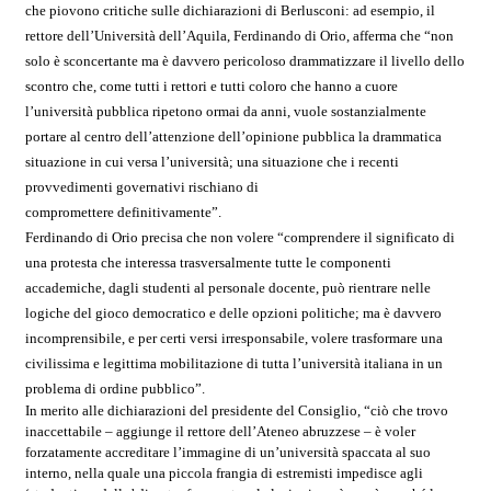
che piovono critiche sulle dichiarazioni di Berlusconi: ad esempio, il
rettore dell’Università dell’Aquila, Ferdinando di Orio, afferma che “non
solo è sconcertante ma è davvero pericoloso drammatizzare il livello dello
scontro che, come tutti i rettori e tutti coloro che hanno a cuore
l’università pubblica ripetono ormai da anni, vuole sostanzialmente
portare al centro dell’attenzione dell’opinione pubblica la drammatica
situazione in cui versa l’università; una situazione che i recenti
provvedimenti governativi rischiano di
compromettere definitivamente”.
Ferdinando di Orio precisa che non volere “comprendere il significato di
una protesta che interessa trasversalmente tutte le componenti
accademiche, dagli studenti al personale docente, può rientrare nelle
logiche del gioco democratico e delle opzioni politiche; ma è davvero
incomprensibile, e per certi versi irresponsabile, volere trasformare una
civilissima e legittima mobilitazione di tutta l’università italiana in un
problema di ordine pubblico”.
In merito alle dichiarazioni del presidente del Consiglio, “ciò che trovo
inaccettabile – aggiunge il rettore dell’Ateneo abruzzese – è voler
forzatamente accreditare l’immagine di un’università spaccata al suo
interno, nella quale una piccola frangia di estremisti impedisce agli