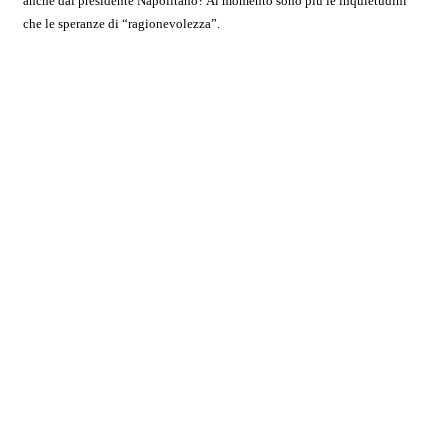
anche dal presidente Napolitano? Al momento sono più le inquietudini
che le speranze di “ragionevolezza”.