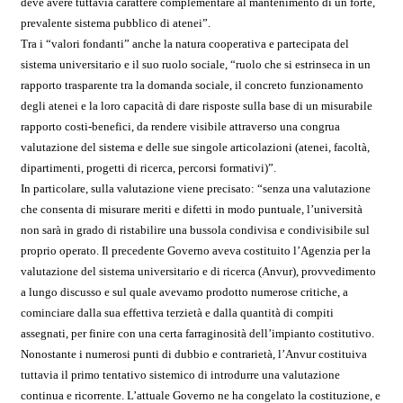
deve avere tuttavia carattere complementare al mantenimento di un forte,
prevalente sistema pubblico di atenei”.
Tra i “valori fondanti” anche la natura cooperativa e partecipata del
sistema universitario e il suo ruolo sociale, “ruolo che si estrinseca in un
rapporto trasparente tra la domanda sociale, il concreto funzionamento
degli atenei e la loro capacità di dare risposte sulla base di un misurabile
rapporto costi-benefici, da rendere visibile attraverso una congrua
valutazione del sistema e delle sue singole articolazioni (atenei, facoltà,
dipartimenti, progetti di ricerca, percorsi formativi)”.
In particolare, sulla valutazione viene precisato: “senza una valutazione
che consenta di misurare meriti e difetti in modo puntuale, l’università
non sarà in grado di ristabilire una bussola condivisa e condivisibile sul
proprio operato. Il precedente Governo aveva costituito l’Agenzia per la
valutazione del sistema universitario e di ricerca (Anvur), provvedimento
a lungo discusso e sul quale avevamo prodotto numerose critiche, a
cominciare dalla sua effettiva terzietà e dalla quantità di compiti
assegnati, per finire con una certa farraginosità dell’impianto costitutivo.
Nonostante i numerosi punti di dubbio e contrarietà, l’Anvur costituiva
tuttavia il primo tentativo sistemico di introdurre una valutazione
continua e ricorrente. L’attuale Governo ne ha congelato la costituzione, e