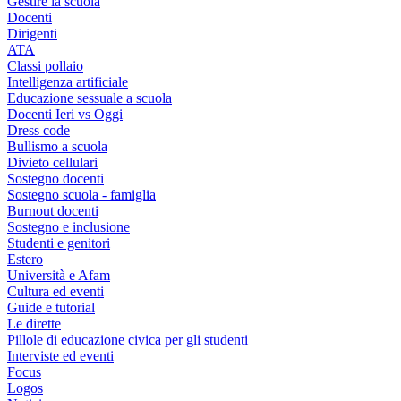
Gestire la scuola
Docenti
Dirigenti
ATA
Classi pollaio
Intelligenza artificiale
Educazione sessuale a scuola
Docenti Ieri vs Oggi
Dress code
Bullismo a scuola
Divieto cellulari
Sostegno docenti
Sostegno scuola - famiglia
Burnout docenti
Sostegno e inclusione
Studenti e genitori
Estero
Università e Afam
Cultura ed eventi
Guide e tutorial
Le dirette
Pillole di educazione civica per gli studenti
Interviste ed eventi
Focus
Logos