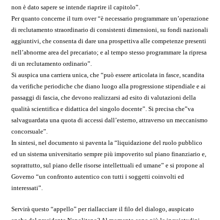
non è dato sapere se intende riaprire il capitolo”.
Per quanto concerne il turn over “è necessario programmare un’operazione
di reclutamento straordinario di consistenti dimensioni, su fondi nazionali
aggiuntivi, che consenta di dare una prospettiva alle competenze presenti
nell’abnorme area del precariato; e al tempo stesso programmare la ripresa
di un reclutamento ordinario”.
Si auspica una carriera unica, che “può essere articolata in fasce, scandita
da verifiche periodiche che diano luogo alla progressione stipendiale e ai
passaggi di fascia, che devono realizzarsi ad esito di valutazioni della
qualità scientifica e didattica del singolo docente”. Si precisa che”va
salvaguardata una quota di accessi dall’esterno, attraverso un meccanismo
concorsuale”.
In sintesi, nel documento si paventa la “liquidazione del ruolo pubblico
ed un sistema universitario sempre più impoverito sul piano finanziario e,
soprattutto, sul piano delle risorse intellettuali ed umane” e si propone al
Governo “un confronto autentico con tutti i soggetti coinvolti ed
interessati”.
Servirà questo “appello” per riallacciare il filo del dialogo, auspicato