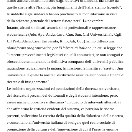
siamo ancora distanti non solo dagli obiettivi di Lisbona, ma anche da
quello che le altre Nazioni, più lungimiranti dell’Italia, stanno facendo”,
le suddette sigle sindacali hanno proclamato la mobilitazione in vista
dello sciopero generale del settore fissato per il 14 novembre.
Intanto, alcuni sindacati, associazioni professionali e rappresentanze
studentesche (Adu, Apu, Andu, Cnru, Cnu, Sun, Cisl Università, Flc Cgil,
Uil Pa-Ur.Afam, Cisal Università, Rnrp, Adi, Udu) hanno diffuso una
piattaforma programmatica per l’Università italiana
, in cui si legge che
“i recenti provvedimenti legislativi e quelli annunciati, se non abrogati e
bloccati, determineranno la definitiva scomparsa dell’università pubblica,
mutandone radicalmente la natura, la missione, le finalità e l’assetto. Una
università alla quale la nostra Costituzione assicura autonomia e libertà di
ricerca e di insegnamento”.
Le suddette organizzazioni ed associazioni della docenza universitaria,
dei ricercatori precari, dei dottorandi e degli studenti intendono, però,
essere anche propositivi e illustrano “un quadro di interventi alternativi
che affrontino le criticità evidenti del sistema, valorizzino le risorse
presenti, sollecitino la crescita della qualità della didattica e della ricerca,
e consentano all’università italiana di svolgere quel ruolo sociale di
promozione della cultura e dell’innovazione di cui il Paese ha enorme