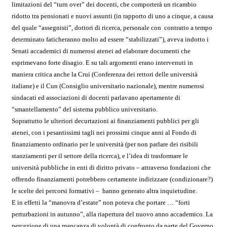
limitazioni del “turn over” dei docenti, che comporterà un ricambio
ridotto tra pensionati e nuovi assunti (in rapporto di uno a cinque, a causa
del quale “assegnisti”, dottori di ricerca, personale con contratto a tempo
determinato faticheranno molto ad essere “stabilizzati”), aveva indotto i
Senati accademici di numerosi atenei ad elaborare documenti che
esprimevano forte disagio. E su tali argomenti erano intervenuti in
maniera critica anche la Crui (Conferenza dei rettori delle università
italiane) e il Cun (Consiglio universitario nazionale), mentre numerosi
sindacati ed associazioni di docenti parlavano apertamente di
“smantellamento” del sistema pubblico universitario.
Soprattutto le ulteriori decurtazioni ai finanziamenti pubblici per gli
atenei, con i pesantissimi tagli nei prossimi cinque anni al Fondo di
finanziamento ordinario per le università (per non parlare dei risibili
stanziamenti per il settore della ricerca), e l’idea di trasformare le
università pubbliche in enti di diritto privato – attraverso fondazioni che
offrendo finanziamenti potrebbero certamente indirizzare (condizionare?)
le scelte dei percorsi formativi –
hanno generato altra inquietudine.
E in effetti la “manovra d’estate” non poteva che portare … “forti
perturbazioni in autunno”, alla riapertura del nuovo anno accademico. La
percezione di una mancanza di volontà di confronto da parte del Governo