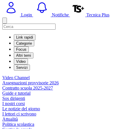
Login
Notifiche
Tecnica Plus
Link rapidi
Categorie
Focus
Altri temi
Video
Servizi
Video Channel
Assegnazioni provvisorie 2026
Contratto scuola 2025-2027
Guide e tutorial
Sos dirigenti
I nostri corsi
Le notizie del giorno
I lettori ci scrivono
Attualità
Politica scolastica