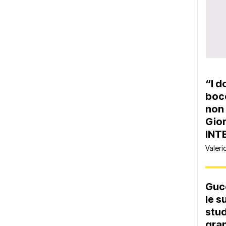
“I d
bocc
non 
Gior
INT
Valeri
Gucc
le s
stud
gran