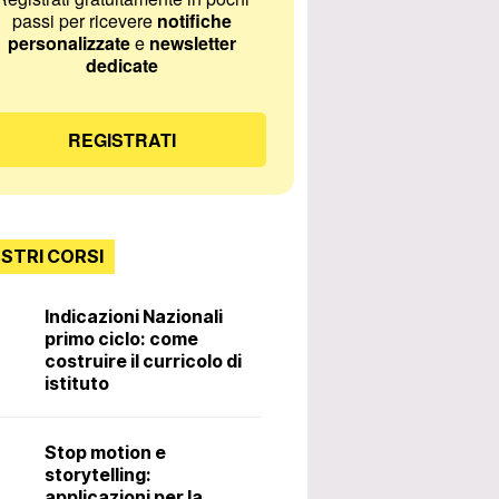
passi per ricevere
notifiche
personalizzate
e
newsletter
dedicate
REGISTRATI
OSTRI CORSI
Indicazioni Nazionali
primo ciclo: come
Incontri con lo
costruire il curricolo di
istituto
Diritti e doveri 
Stop motion e
docente. 3ª ed
storytelling:
applicazioni per la