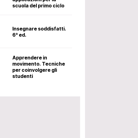
scuola del primo ciclo
Il latino alle me
metodo Ørberg.
Insegnare soddisfatti.
6ª ed.
Accoglienza: i
utili per avviar
Apprendere in
scolastico. 5ª 
movimento. Tecniche
per coinvolgere gli
studenti