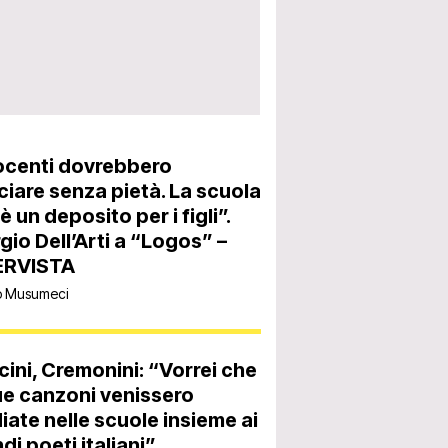
ocenti dovrebbero
iare senza pietà. La scuola
è un deposito per i figli”.
gio Dell’Arti a “Logos” –
ERVISTA
o Musumeci
ini, Cremonini: “Vorrei che
ue canzoni venissero
iate nelle scuole insieme ai
di poeti italiani”