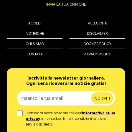
INVIA LA TUA OPINIONE
ACCEDI
PUBBLICITÀ
NOTIFICHE
DISCLAIMER
CHI SIAMO
COOKIES POLICY
CONTATTI
PRIVACY POLICY
Iscriviti alla newsletter giornaliera.
Ogni sera riceverai le notizie gratis!
ISCRIVITI
Dichiaro di avere preso visione dell’
informativa sulla
privacy
e di accettare tutte le condizioni relative al
servizio richiesto.