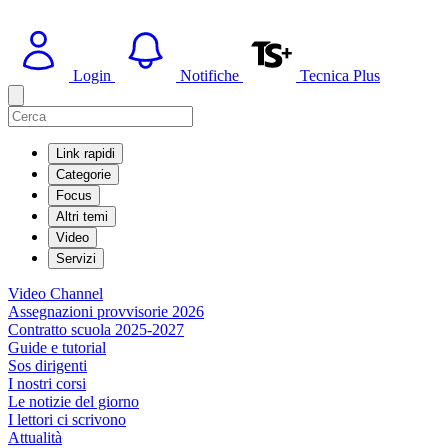
Login
Notifiche
Tecnica Plus
Link rapidi
Categorie
Focus
Altri temi
Video
Servizi
Video Channel
Assegnazioni provvisorie 2026
Contratto scuola 2025-2027
Guide e tutorial
Sos dirigenti
I nostri corsi
Le notizie del giorno
I lettori ci scrivono
Attualità