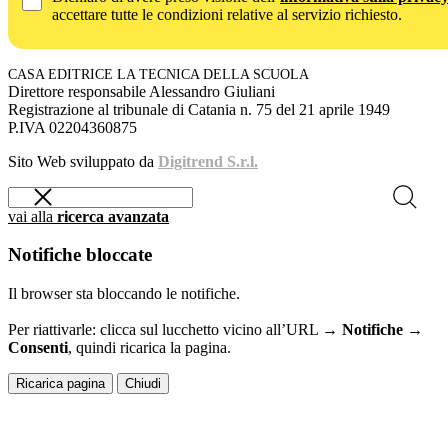
accettare tutte le condizioni relative al servizio richiesto.
CASA EDITRICE LA TECNICA DELLA SCUOLA
Direttore responsabile Alessandro Giuliani
Registrazione al tribunale di Catania n. 75 del 21 aprile 1949
P.IVA 02204360875
Sito Web sviluppato da
Digitrend S.r.l.
vai alla
ricerca avanzata
Notifiche bloccate
Il browser sta bloccando le notifiche.
Per riattivarle: clicca sul lucchetto vicino all’URL →
Notifiche →
Consenti
, quindi ricarica la pagina.
Ricarica pagina
Chiudi