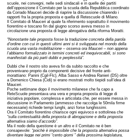
scuole, nei convegni, nelle sedi sindacali e in quelle dei partiti
dell’opposizione il Comitato per la scuola della Repubblica coordinato
da Corrado Mauceri decide di riaprire la discussione chiarendo i
rapporti fra la propria proposta e quella di Retescuole di Milano.
Il Comitato di Mauceri al quale fa riferimento soprattutto il movimento
fiorentino e toscano fin dal giugno scorso aveva messo in
circolazione una proposta di legge abrogativa della riforma Moratti.
“Nonostante tale proposta fosse la traduzione concreta della parola
d’ordine con cui in questi ultimi anni si è sviluppata nel mondo della
scuola una vasta mobilitazione – osserva ora Mauceri –
non appena
l’abbiamo formalizzato in termini concreti ed inequivocabili, si sono
manifestati da più parti dubbi e perplessità”.
Dubbi che il nostro sito aveva fin da subito raccolto e che
provenivano proprio da componenti decisive del fronte anti-
morattiano: Panini (Cgil-Flc), Alba Sasso e Andrea Ranieri (DS) oltre
a Domenico Chiesa (Cidi) si erano mostrati molto tiepidi sull’idea di
Mauceri.
Poche settimane dopo il movimento milanese che fa capo a
ReteScuole presentava una vera e propria proposta di legge di
iniziativa popolare, complessa e articolata che, per essere messa in
discussione in Parlamento (ammesso che raccolga le 50mila firme
necessarie) richiede tempi lunghi, anzi forse lunghissimi.
Ora il Comitato fiorentino chiarisce ogni equivoco e sottolinea che
“sulla contestualità della proposta di abrogazione e della proposta
alternativa siamo d’accordo”.
Ma il nodo della questione è un altro e il Comitato ne è ben
consapevole:
“poichè è impossibile che la proposta alternativa possa
diventare legge nei primi “cento giorni ” della prossima legislatura,