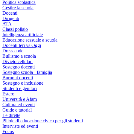
Politica scolastica
Gestire la scuola
Docenti
Dirigenti
ATA
Classi pollaio
Intelligenza artificiale
Educazione sessuale a scuola
Docenti Ieri vs Oggi
Dress code
Bullismo a scuola
Divieto cellulari
Sostegno docenti
Sostegno scuola - famiglia
Burnout docenti
Sostegno e inclusione
Studenti e genitori
Estero
Università e Afam
Cultura ed eventi
Guide e tutorial
Le dirette
Pillole di educazione civica per gli studenti
Interviste ed eventi
Focus