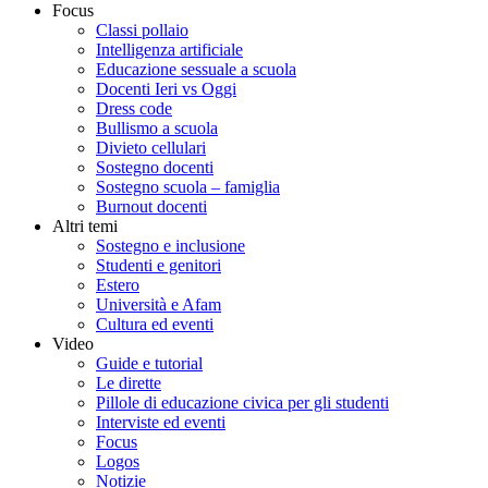
Focus
Classi pollaio
Intelligenza artificiale
Educazione sessuale a scuola
Docenti Ieri vs Oggi
Dress code
Bullismo a scuola
Divieto cellulari
Sostegno docenti
Sostegno scuola – famiglia
Burnout docenti
Altri temi
Sostegno e inclusione
Studenti e genitori
Estero
Università e Afam
Cultura ed eventi
Video
Guide e tutorial
Le dirette
Pillole di educazione civica per gli studenti
Interviste ed eventi
Focus
Logos
Notizie