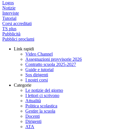
Logos
Notizie
Interviste
Tutorial
Corsi accreditati
TS plus
Pubblicità
Pubblici proclami
Link rapidi
Video Channel
Assegnazioni provvisorie 2026
Contratto scuola 2025-2027
Guide e tutorial
Sos dirigenti
I nostri corsi
Categorie
Le notizie del giorno
I lettori ci scrivono
Attualità
Politica scolastica
Gestire la scuola
Docenti
Dirigenti
ATA