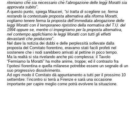
riteniamo che sia necessario che l’abrogazione delle leggi Moratti sia
approvata subito”
.
A questo punto, spiega Mauceri,
“si tratta di scegliere se, ferma
restando la contestuale proposta alternativa alla riforma Moratti,
vogliamo tenere ferma la proposta dell’immediata abrogazione delle
leggi Moratti con il temporaneo ripristino della normativa del T.U. del
1994 oppure se, mentre ci impegniamo per la proposta alternativa,
nel contempo applichiamo le leggi Moratti con tutti gli effetti
devastanti che producono”
.
Nel dare la notizia dei dubbi e delle perplessità sollevate dalla
proposta del Comitato fiorentino, eravamo stati facili profeti nel
sostenere che i nodi sarebbero arrivati al pettine in poco tempo.
Ma la realtà si sta rivelando anche più complessa: il Tavolo
“Fermiamo la Moratti” ha molte anime, troppe; ed il contrasto fra
l’ipotesi fiorentina e quella milanese potrebbe essere un segnale di un
suo progressivo dissolvimento.
Ad ogni modo il Comitato dà appuntamento a tutti per il prossimo 10
settembre: l’incontro si terrà a Firenze e sarà una occasione
importante per capire meglio come potrà evolvere la situazione.