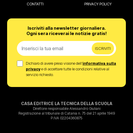
CONTATTI
PRIVACY POLICY
Iscriviti alla newsletter giornaliera.
Ogni sera riceverai le notizie gratis!
ISCRIVITI
Dichiaro di avere preso visione dell’
informativa sulla
privacy
e di accettare tutte le condizioni relative al
servizio richiesto.
CASA EDITRICE LA TECNICA DELLA SCUOLA
Direttore responsabile Alessandro Giuliani
Registrazione al tribunale di Catania n. 75 del 21 aprile 1949
P.IVA 02204360875