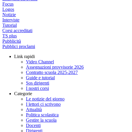
Focus
Logos
Notizie
Interviste
Tutorial
Corsi accreditati
TS plus
Pubblicità
Pubblici proclami
Link rapidi
Video Channel
Assegnazioni provvisorie 2026
Contratto scuola 2025-2027
Guide e tutorial
Sos dirigenti
I nostri corsi
Categorie
Le notizie del giorno
I lettori ci scrivono
Attualità
Politica scolastica
Gestire la scuola
Docenti
Dirigenti