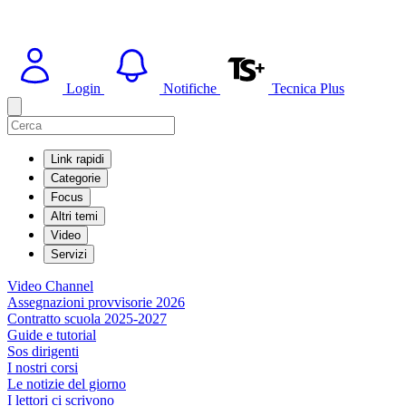
Login
Notifiche
Tecnica Plus
Link rapidi
Categorie
Focus
Altri temi
Video
Servizi
Video Channel
Assegnazioni provvisorie 2026
Contratto scuola 2025-2027
Guide e tutorial
Sos dirigenti
I nostri corsi
Le notizie del giorno
I lettori ci scrivono