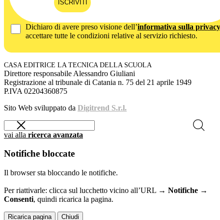
ISCRIVITI
Dichiaro di avere preso visione dell’
informativa sulla privac
accettare tutte le condizioni relative al servizio richiesto.
CASA EDITRICE LA TECNICA DELLA SCUOLA
Direttore responsabile Alessandro Giuliani
Registrazione al tribunale di Catania n. 75 del 21 aprile 1949
P.IVA 02204360875
Sito Web sviluppato da
Digitrend S.r.l.
vai alla
ricerca avanzata
Notifiche bloccate
Il browser sta bloccando le notifiche.
Per riattivarle: clicca sul lucchetto vicino all’URL →
Notifiche →
Consenti
, quindi ricarica la pagina.
Ricarica pagina
Chiudi