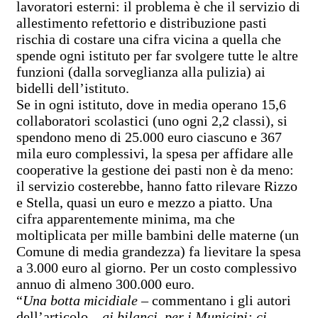
lavoratori esterni: il problema è che il servizio di
allestimento refettorio e distribuzione pasti
rischia di costare una cifra vicina a quella che
spende ogni istituto per far svolgere tutte le altre
funzioni (dalla sorveglianza alla pulizia) ai
bidelli dell’istituto.
Se in ogni istituto, dove in media operano 15,6
collaboratori scolastici (uno ogni 2,2 classi), si
spendono meno di 25.000 euro ciascuno e 367
mila euro complessivi, la spesa per affidare alle
cooperative la gestione dei pasti non è da meno:
il servizio costerebbe, hanno fatto rilevare Rizzo
e Stella, quasi un euro e mezzo a piatto. Una
cifra apparentemente minima, ma che
moltiplicata per mille bambini delle materne (un
Comune di media grandezza) fa lievitare la spesa
a 3.000 euro al giorno. Per un costo complessivo
annuo di almeno 300.000 euro.
“
Una botta micidiale
– commentano i gli autori
dell’articolo
– ai bilanci, per i Municipi: ci