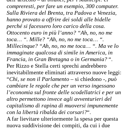
compreresti, per fare
un esempio, 300 computer.
Sulla Riviera del Brenta, tra Padova e Venezia,
hanno provato a offrire dei soldi alle bidelle
perché si facessero loro carico della cosa.
Ottocento euro in più l’anno? “Ah, no, no me
toca… “. Mille? “Ah, no, no me toca… “.
Millecinque? “Ah, no, no me toca… “. Ma ve lo
immaginate qualcosa di simile in America, in
Francia, in Gran Bretagna o in Germania?
“.
Per Rizzo e Stella certi sprechi andrebbero
inevitabilmente eliminati attraverso nuove leggi:
“
Chi, se non il Parlamento
– si chiedono -,
può
cambiare le regole che per un verso ingessano
l’economia sul fronte delle scodellatrici e per un
altro permettono invece agli avventurieri del
capitalismo di rapina di muoversi impunemente
con la libertà ribalda dei corsari?
“.
A far lievitare ulteriormente la spesa per questa
nuova suddivisione dei compiti, da cui i due