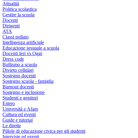
Attualità
Politica scolastica
Gestire la scuola
Docenti
Dirigenti
ATA
Classi pollaio
Intelligenza artificiale
Educazione sessuale a scuola
Docenti Ieri vs Oggi
Dress code
Bullismo a scuola
Divieto cellulari
Sostegno docenti
Sostegno scuola - famiglia
Burnout docenti
Sostegno e inclusione
Studenti e genitori
Estero
Università e Afam
Cultura ed eventi
Guide e tutorial
Le dirette
Pillole di educazione civica per gli studenti
Interviste ed eventi