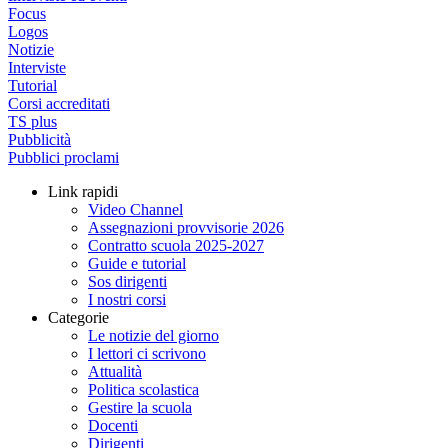
Focus
Logos
Notizie
Interviste
Tutorial
Corsi accreditati
TS plus
Pubblicità
Pubblici proclami
Link rapidi
Video Channel
Assegnazioni provvisorie 2026
Contratto scuola 2025-2027
Guide e tutorial
Sos dirigenti
I nostri corsi
Categorie
Le notizie del giorno
I lettori ci scrivono
Attualità
Politica scolastica
Gestire la scuola
Docenti
Dirigenti