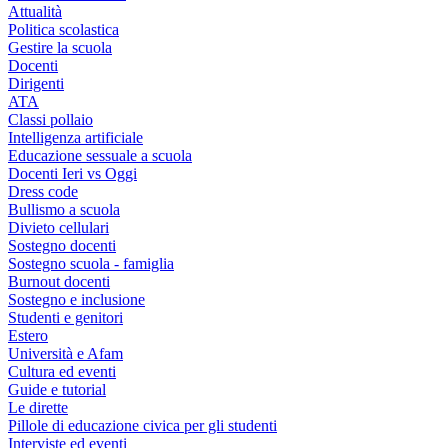
Attualità
Politica scolastica
Gestire la scuola
Docenti
Dirigenti
ATA
Classi pollaio
Intelligenza artificiale
Educazione sessuale a scuola
Docenti Ieri vs Oggi
Dress code
Bullismo a scuola
Divieto cellulari
Sostegno docenti
Sostegno scuola - famiglia
Burnout docenti
Sostegno e inclusione
Studenti e genitori
Estero
Università e Afam
Cultura ed eventi
Guide e tutorial
Le dirette
Pillole di educazione civica per gli studenti
Interviste ed eventi