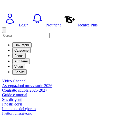
Login
Notifiche
Tecnica Plus
Link rapidi
Categorie
Focus
Altri temi
Video
Servizi
Video Channel
Assegnazioni provvisorie 2026
Contratto scuola 2025-2027
Guide e tutorial
Sos dirigenti
I nostri corsi
Le notizie del giorno
I lettori ci scrivono