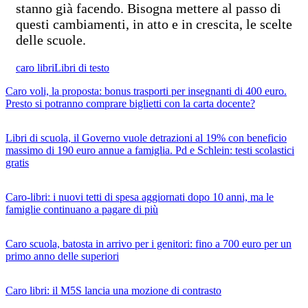
stanno già facendo. Bisogna mettere al passo di
questi cambiamenti, in atto e in crescita, le scelte
delle scuole.
caro libri
Libri di testo
Caro voli, la proposta: bonus trasporti per insegnanti di 400 euro.
Presto si potranno comprare biglietti con la carta docente?
Libri di scuola, il Governo vuole detrazioni al 19% con beneficio
massimo di 190 euro annue a famiglia. Pd e Schlein: testi scolastici
gratis
Caro-libri: i nuovi tetti di spesa aggiornati dopo 10 anni, ma le
famiglie continuano a pagare di più
Caro scuola, batosta in arrivo per i genitori: fino a 700 euro per un
primo anno delle superiori
Caro libri: il M5S lancia una mozione di contrasto