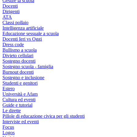
Gestire la scuola
Docenti
Dirigenti
ATA
Classi pollaio
Intelligenza artificiale
Educazione sessuale a scuola
Docenti Ieri vs Oggi
Dress code
Bullismo a scuola
Divieto cellulari
Sostegno docenti
Sostegno scuola - famiglia
Burnout docenti
Sostegno e inclusione
Studenti e genitori
Estero
Università e Afam
Cultura ed eventi
Guide e tutorial
Le dirette
Pillole di educazione civica per gli studenti
Interviste ed eventi
Focus
Logos