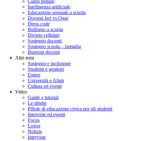
Classi pollaio
Intelligenza artificiale
Educazione sessuale a scuola
Docenti Ieri vs Oggi
Dress code
Bullismo a scuola
Divieto cellulari
Sostegno docenti
Sostegno scuola – famiglia
Burnout docenti
Altri temi
Sostegno e inclusione
Studenti e genitori
Estero
Università e Afam
Cultura ed eventi
Video
Guide e tutorial
Le dirette
Pillole di educazione civica per gli studenti
Interviste ed eventi
Focus
Logos
Notizie
Interviste