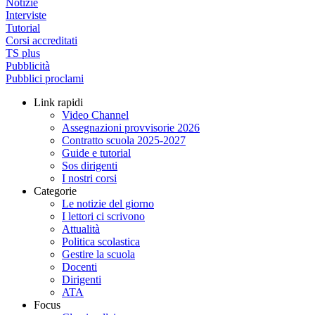
Notizie
Interviste
Tutorial
Corsi accreditati
TS plus
Pubblicità
Pubblici proclami
Link rapidi
Video Channel
Assegnazioni provvisorie 2026
Contratto scuola 2025-2027
Guide e tutorial
Sos dirigenti
I nostri corsi
Categorie
Le notizie del giorno
I lettori ci scrivono
Attualità
Politica scolastica
Gestire la scuola
Docenti
Dirigenti
ATA
Focus