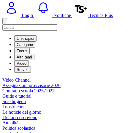
Login
Notifiche
Tecnica Plus
Link rapidi
Categorie
Focus
Altri temi
Video
Servizi
Video Channel
Assegnazioni provvisorie 2026
Contratto scuola 2025-2027
Guide e tutorial
Sos dirigenti
I nostri corsi
Le notizie del giorno
I lettori ci scrivono
Attualità
Politica scolastica