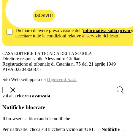
ISCRIVITI
Dichiaro di avere preso visione dell’
informativa sulla privac
accettare tutte le condizioni relative al servizio richiesto.
CASA EDITRICE LA TECNICA DELLA SCUOLA
Direttore responsabile Alessandro Giuliani
Registrazione al tribunale di Catania n. 75 del 21 aprile 1949
P.IVA 02204360875
Sito Web sviluppato da
Digitrend S.r.l.
vai alla
ricerca avanzata
Notifiche bloccate
Il browser sta bloccando le notifiche.
Per riattivarle: clicca sul lucchetto vicino all’URL →
Notifiche →