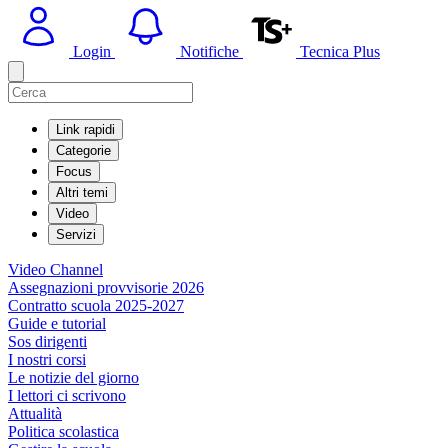
Login
Notifiche
Tecnica Plus
Link rapidi
Categorie
Focus
Altri temi
Video
Servizi
Video Channel
Assegnazioni provvisorie 2026
Contratto scuola 2025-2027
Guide e tutorial
Sos dirigenti
I nostri corsi
Le notizie del giorno
I lettori ci scrivono
Attualità
Politica scolastica