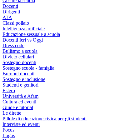
Gestire la scuola
Docenti
Dirigenti
ATA
Classi pollaio
Intelligenza artificiale
Educazione sessuale a scuola
Docenti Ieri vs Oggi
Dress code
Bullismo a scuola
Divieto cellulari
Sostegno docenti
Sostegno scuola - famiglia
Burnout docenti
Sostegno e inclusione
Studenti e genitori
Estero
Università e Afam
Cultura ed eventi
Guide e tutorial
Le dirette
Pillole di educazione civica per gli studenti
Interviste ed eventi
Focus
Logos