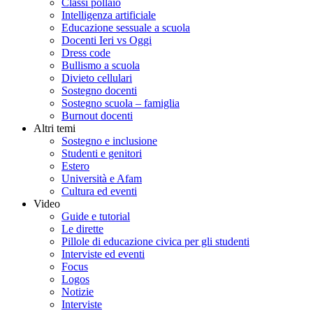
Classi pollaio
Intelligenza artificiale
Educazione sessuale a scuola
Docenti Ieri vs Oggi
Dress code
Bullismo a scuola
Divieto cellulari
Sostegno docenti
Sostegno scuola – famiglia
Burnout docenti
Altri temi
Sostegno e inclusione
Studenti e genitori
Estero
Università e Afam
Cultura ed eventi
Video
Guide e tutorial
Le dirette
Pillole di educazione civica per gli studenti
Interviste ed eventi
Focus
Logos
Notizie
Interviste