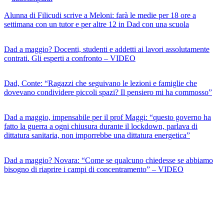
Alunna di Filicudi scrive a Meloni: farà le medie per 18 ore a
settimana con un tutor e per altre 12 in Dad con una scuola
Dad a maggio? Docenti, studenti e addetti ai lavori assolutamente
contrati. Gli esperti a confronto – VIDEO
Dad, Conte: “Ragazzi che seguivano le lezioni e famiglie che
dovevano condividere piccoli spazi? Il pensiero mi ha commosso”
Dad a maggio, impensabile per il prof Maggi: “questo governo ha
fatto la guerra a ogni chiusura durante il lockdown, parlava di
dittatura sanitaria, non imporrebbe una dittatura energetica”
Dad a maggio? Novara: “Come se qualcuno chiedesse se abbiamo
bisogno di riaprire i campi di concentramento” – VIDEO