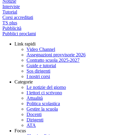
Notizie
Interviste
Tutorial
Corsi accreditati
TS plus
Pubblicità
Pubblici proclami
Link rapidi
Video Channel
Assegnazioni provvisorie 2026
Contratto scuola 2025-2027
Guide e tutorial
Sos dirigenti
I nostri corsi
Categorie
Le notizie del giorno
I lettori ci scrivono
Attualità
Politica scolastica
Gestire la scuola
Docenti
Dirigenti
ATA
Focus