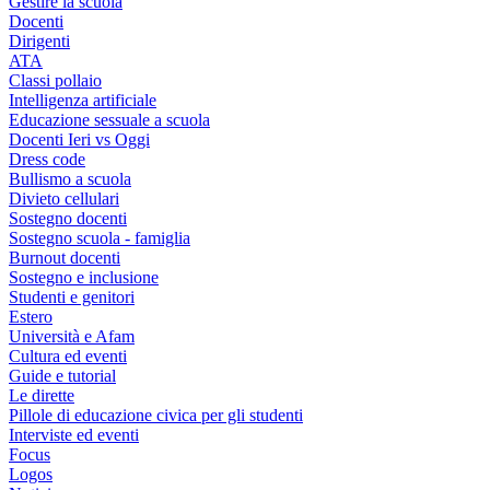
Gestire la scuola
Docenti
Dirigenti
ATA
Classi pollaio
Intelligenza artificiale
Educazione sessuale a scuola
Docenti Ieri vs Oggi
Dress code
Bullismo a scuola
Divieto cellulari
Sostegno docenti
Sostegno scuola - famiglia
Burnout docenti
Sostegno e inclusione
Studenti e genitori
Estero
Università e Afam
Cultura ed eventi
Guide e tutorial
Le dirette
Pillole di educazione civica per gli studenti
Interviste ed eventi
Focus
Logos