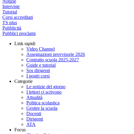
Notizie
Interviste
Tutorial
Corsi accreditati
TS plus
Pubblicità
Pubblici proclami
Link rapidi
Video Channel
Assegnazioni provvisorie 2026
Contratto scuola 2025-2027
Guide e tutorial
Sos dirigenti
I nostri corsi
Categorie
Le notizie del giorno
I lettori ci scrivono
Attualità
Politica scolastica
Gestire la scuola
Docenti
Dirigenti
ATA
Focus