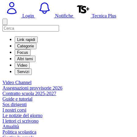
Login
Notifiche
Tecnica Plus
Link rapidi
Categorie
Focus
Altri temi
Video
Servizi
Video Channel
Assegnazioni provvisorie 2026
Contratto scuola 2025-2027
Guide e tutorial
Sos dirigenti
I nostri corsi
Le notizie del giorno
I lettori ci scrivono
Attualità
Politica scolastica