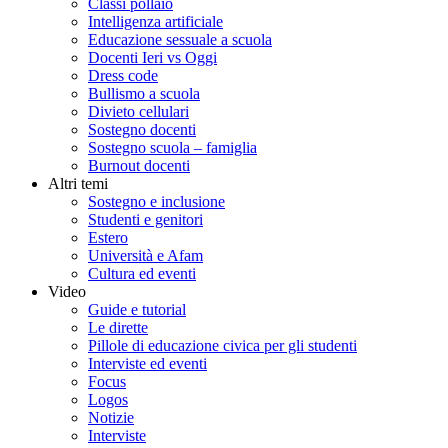
Classi pollaio
Intelligenza artificiale
Educazione sessuale a scuola
Docenti Ieri vs Oggi
Dress code
Bullismo a scuola
Divieto cellulari
Sostegno docenti
Sostegno scuola – famiglia
Burnout docenti
Altri temi
Sostegno e inclusione
Studenti e genitori
Estero
Università e Afam
Cultura ed eventi
Video
Guide e tutorial
Le dirette
Pillole di educazione civica per gli studenti
Interviste ed eventi
Focus
Logos
Notizie
Interviste