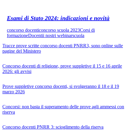
Esami di Stato 2024: indicazioni e novità
concorso docenti
concorso scuola 2023
Corsi di
formazione
Docenti
i nostri webinar
scuola
Tracce prove scritte concorso docenti PNRR3, sono online sulle
pagine del Ministero
Concorso docenti di religione, prove suppletive il 15 e 16 aprile
2026: gli avvisi
Prove suppletive concorso docenti, si svolgeranno il 18 e il 19
marzo 2026
Concorsi: non basta il superamento delle prove agli ammessi con
riserva
Concorso docenti PNRR 3: scioglimento della riserva