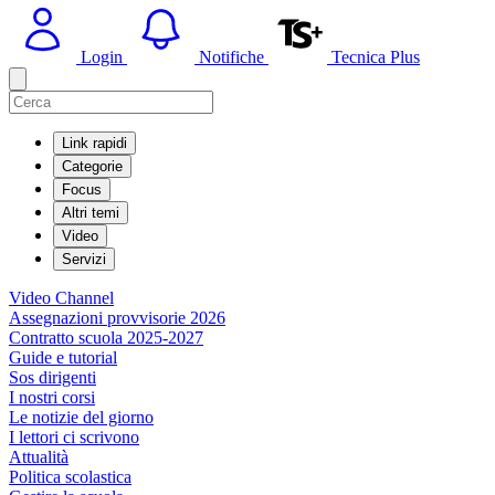
Login
Notifiche
Tecnica Plus
Link rapidi
Categorie
Focus
Altri temi
Video
Servizi
Video Channel
Assegnazioni provvisorie 2026
Contratto scuola 2025-2027
Guide e tutorial
Sos dirigenti
I nostri corsi
Le notizie del giorno
I lettori ci scrivono
Attualità
Politica scolastica