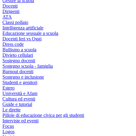
Gestire la scuola
Docenti
Dirigenti
ATA
Classi pollaio
Intelligenza artificiale
Educazione sessuale a scuola
Docenti Ieri vs Oggi
Dress code
Bullismo a scuola
Divieto cellulari
Sostegno docenti
Sostegno scuola - famiglia
Burnout docenti
Sostegno e inclusione
Studenti e genitori
Estero
Università e Afam
Cultura ed eventi
Guide e tutorial
Le dirette
Pillole di educazione civica per gli studenti
Interviste ed eventi
Focus
Logos