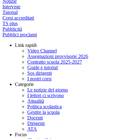
Notizie
Interviste
Tutorial
Corsi accreditati
TS plus
Pubblicità
Pubblici proclami
Link rapidi
Video Channel
Assegnazioni provvisorie 2026
Contratto scuola 2025-2027
Guide e tutorial
Sos dirigenti
I nostri corsi
Categorie
Le notizie del giorno
I lettori ci scrivono
Attualità
Politica scolastica
Gestire la scuola
Docenti
Dirigenti
ATA
Focus