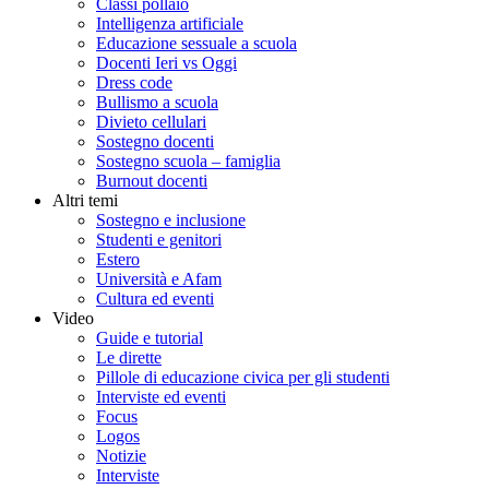
Classi pollaio
Intelligenza artificiale
Educazione sessuale a scuola
Docenti Ieri vs Oggi
Dress code
Bullismo a scuola
Divieto cellulari
Sostegno docenti
Sostegno scuola – famiglia
Burnout docenti
Altri temi
Sostegno e inclusione
Studenti e genitori
Estero
Università e Afam
Cultura ed eventi
Video
Guide e tutorial
Le dirette
Pillole di educazione civica per gli studenti
Interviste ed eventi
Focus
Logos
Notizie
Interviste