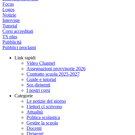
Focus
Logos
Notizie
Interviste
Tutorial
Corsi accreditati
TS plus
Pubblicità
Pubblici proclami
Link rapidi
Video Channel
Assegnazioni provvisorie 2026
Contratto scuola 2025-2027
Guide e tutorial
Sos dirigenti
I nostri corsi
Categorie
Le notizie del giorno
I lettori ci scrivono
Attualità
Politica scolastica
Gestire la scuola
Docenti
Dirigenti