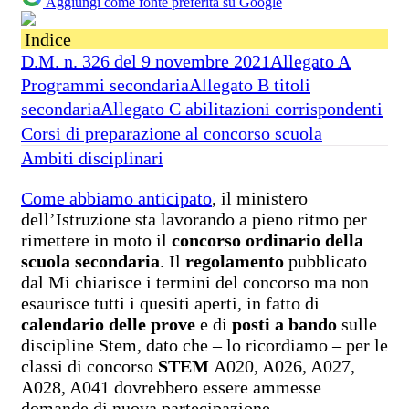
Aggiungi come fonte preferita su Google
Indice
D.M. n. 326 del 9 novembre 2021Allegato A
Programmi secondariaAllegato B titoli
secondariaAllegato C abilitazioni corrispondenti
Corsi di preparazione al concorso scuola
Ambiti disciplinari
Come abbiamo anticipato
, il ministero
dell’Istruzione sta lavorando a pieno ritmo per
rimettere in moto il
concorso ordinario della
scuola secondaria
. Il
regolamento
pubblicato
dal Mi chiarisce i termini del concorso ma non
esaurisce tutti i quesiti aperti, in fatto di
calendario delle prove
e di
posti a bando
sulle
discipline Stem, dato che – lo ricordiamo – per le
classi di concorso
STEM
A020, A026, A027,
A028, A041 dovrebbero essere ammesse
domande di nuova partecipazione.