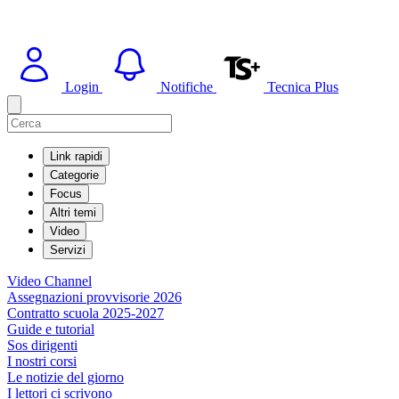
Login
Notifiche
Tecnica Plus
Link rapidi
Categorie
Focus
Altri temi
Video
Servizi
Video Channel
Assegnazioni provvisorie 2026
Contratto scuola 2025-2027
Guide e tutorial
Sos dirigenti
I nostri corsi
Le notizie del giorno
I lettori ci scrivono