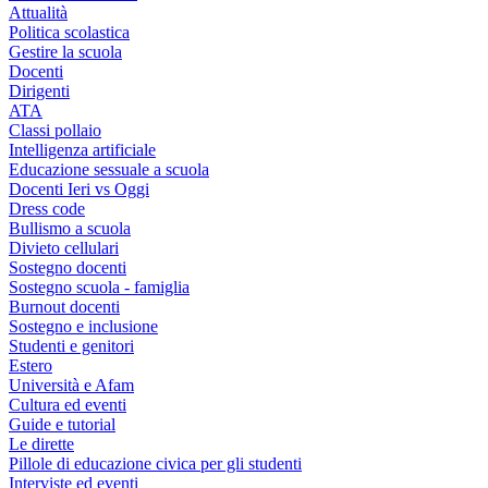
Attualità
Politica scolastica
Gestire la scuola
Docenti
Dirigenti
ATA
Classi pollaio
Intelligenza artificiale
Educazione sessuale a scuola
Docenti Ieri vs Oggi
Dress code
Bullismo a scuola
Divieto cellulari
Sostegno docenti
Sostegno scuola - famiglia
Burnout docenti
Sostegno e inclusione
Studenti e genitori
Estero
Università e Afam
Cultura ed eventi
Guide e tutorial
Le dirette
Pillole di educazione civica per gli studenti
Interviste ed eventi