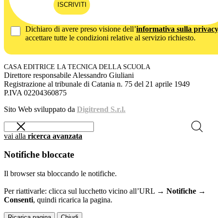
ISCRIVITI
Dichiaro di avere preso visione dell’
informativa sulla privac
accettare tutte le condizioni relative al servizio richiesto.
CASA EDITRICE LA TECNICA DELLA SCUOLA
Direttore responsabile Alessandro Giuliani
Registrazione al tribunale di Catania n. 75 del 21 aprile 1949
P.IVA 02204360875
Sito Web sviluppato da
Digitrend S.r.l.
vai alla
ricerca avanzata
Notifiche bloccate
Il browser sta bloccando le notifiche.
Per riattivarle: clicca sul lucchetto vicino all’URL →
Notifiche →
Consenti
, quindi ricarica la pagina.
Ricarica pagina
Chiudi