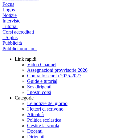
Focus
Logos
Notizie
Interviste
Tutorial
Corsi accreditati
TS plus
Pubblicità
Pubblici proclami
Link rapidi
Video Channel
Assegnazioni provvisorie 2026
Contratto scuola 2025-2027
Guide e tutorial
Sos dirigenti
I nostri corsi
Categorie
Le notizie del giorno
I lettori ci scrivono
Attualità
Politica scolastica
Gestire la scuola
Docenti
Dirigenti