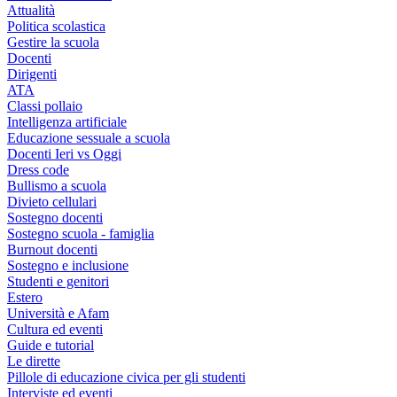
Attualità
Politica scolastica
Gestire la scuola
Docenti
Dirigenti
ATA
Classi pollaio
Intelligenza artificiale
Educazione sessuale a scuola
Docenti Ieri vs Oggi
Dress code
Bullismo a scuola
Divieto cellulari
Sostegno docenti
Sostegno scuola - famiglia
Burnout docenti
Sostegno e inclusione
Studenti e genitori
Estero
Università e Afam
Cultura ed eventi
Guide e tutorial
Le dirette
Pillole di educazione civica per gli studenti
Interviste ed eventi