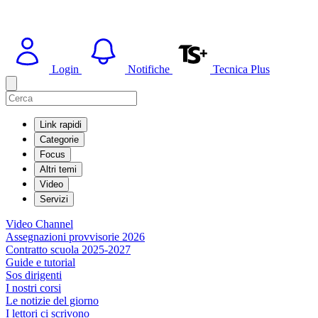
Login
Notifiche
Tecnica Plus
Link rapidi
Categorie
Focus
Altri temi
Video
Servizi
Video Channel
Assegnazioni provvisorie 2026
Contratto scuola 2025-2027
Guide e tutorial
Sos dirigenti
I nostri corsi
Le notizie del giorno
I lettori ci scrivono