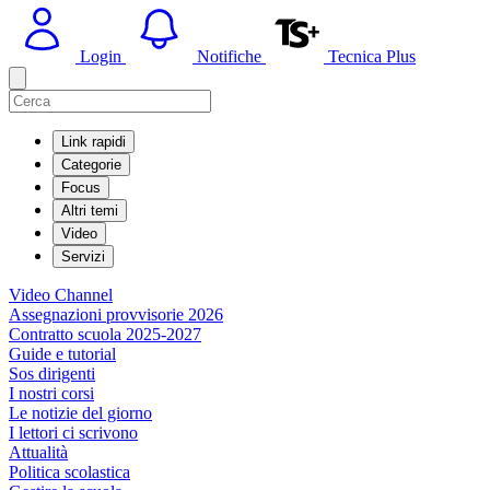
Login
Notifiche
Tecnica Plus
Link rapidi
Categorie
Focus
Altri temi
Video
Servizi
Video Channel
Assegnazioni provvisorie 2026
Contratto scuola 2025-2027
Guide e tutorial
Sos dirigenti
I nostri corsi
Le notizie del giorno
I lettori ci scrivono
Attualità
Politica scolastica