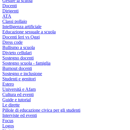
Gestire la scuola
Docenti
Dirigenti
ATA
Classi pollaio
Intelligenza artificiale
Educazione sessuale a scuola
Docenti Ieri vs Oggi
Dress code
Bullismo a scuola
Divieto cellulari
Sostegno docenti
Sostegno scuola - famiglia
Burnout docenti
Sostegno e inclusione
Studenti e genitori
Estero
Università e Afam
Cultura ed eventi
Guide e tutorial
Le dirette
Pillole di educazione civica per gli studenti
Interviste ed eventi
Focus
Logos