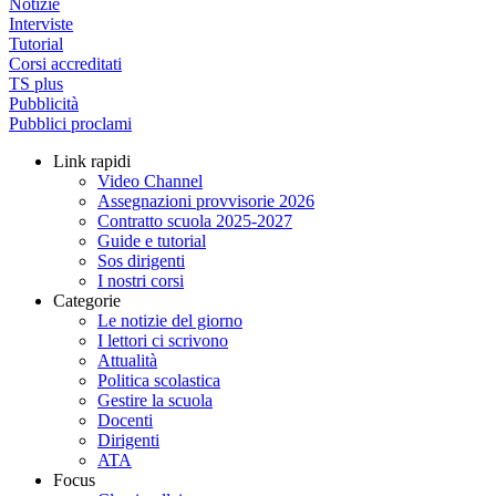
Notizie
Interviste
Tutorial
Corsi accreditati
TS plus
Pubblicità
Pubblici proclami
Link rapidi
Video Channel
Assegnazioni provvisorie 2026
Contratto scuola 2025-2027
Guide e tutorial
Sos dirigenti
I nostri corsi
Categorie
Le notizie del giorno
I lettori ci scrivono
Attualità
Politica scolastica
Gestire la scuola
Docenti
Dirigenti
ATA
Focus