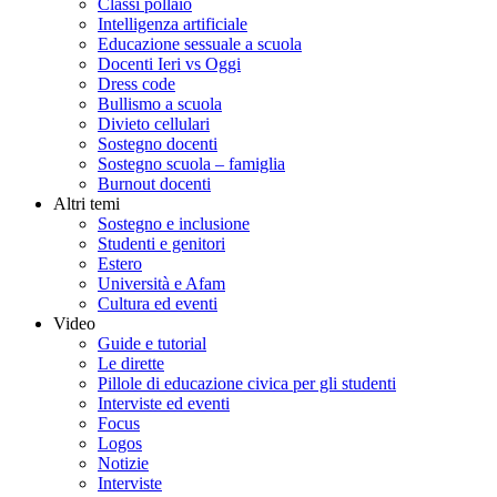
Classi pollaio
Intelligenza artificiale
Educazione sessuale a scuola
Docenti Ieri vs Oggi
Dress code
Bullismo a scuola
Divieto cellulari
Sostegno docenti
Sostegno scuola – famiglia
Burnout docenti
Altri temi
Sostegno e inclusione
Studenti e genitori
Estero
Università e Afam
Cultura ed eventi
Video
Guide e tutorial
Le dirette
Pillole di educazione civica per gli studenti
Interviste ed eventi
Focus
Logos
Notizie
Interviste