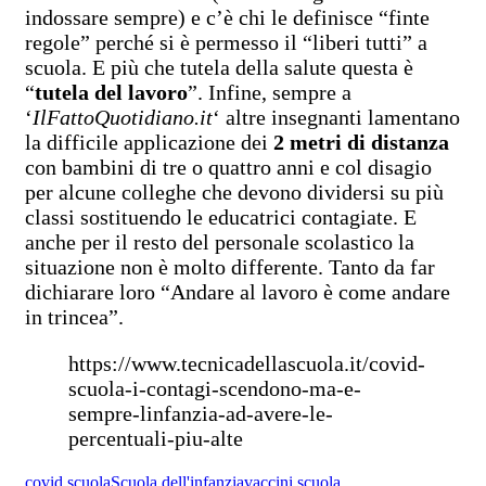
indossare sempre) e c’è chi le definisce “finte
regole” perché si è permesso il “liberi tutti” a
scuola. E più che tutela della salute questa è
“
tutela del lavoro
”. Infine, sempre a
‘
IlFattoQuotidiano.it
‘ altre insegnanti lamentano
la difficile applicazione dei
2 metri di distanza
con bambini di tre o quattro anni e col disagio
per alcune colleghe che devono dividersi su più
classi sostituendo le educatrici contagiate. E
anche per il resto del personale scolastico la
situazione non è molto differente. Tanto da far
dichiarare loro “Andare al lavoro è come andare
in trincea”.
https://www.tecnicadellascuola.it/covid-
scuola-i-contagi-scendono-ma-e-
sempre-linfanzia-ad-avere-le-
percentuali-piu-alte
covid scuola
Scuola dell'infanzia
vaccini scuola