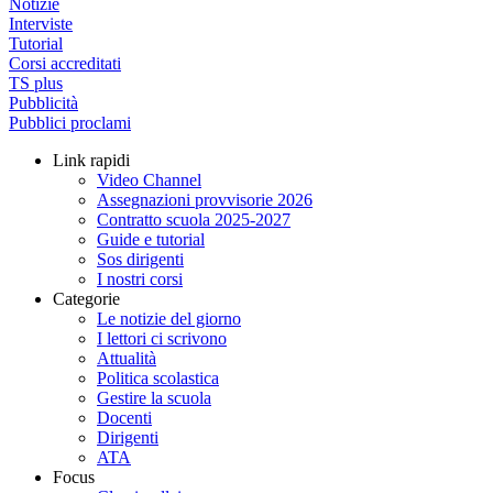
Notizie
Interviste
Tutorial
Corsi accreditati
TS plus
Pubblicità
Pubblici proclami
Link rapidi
Video Channel
Assegnazioni provvisorie 2026
Contratto scuola 2025-2027
Guide e tutorial
Sos dirigenti
I nostri corsi
Categorie
Le notizie del giorno
I lettori ci scrivono
Attualità
Politica scolastica
Gestire la scuola
Docenti
Dirigenti
ATA
Focus