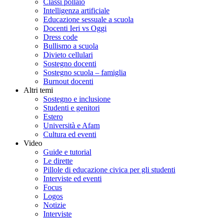
Classi pollaio
Intelligenza artificiale
Educazione sessuale a scuola
Docenti Ieri vs Oggi
Dress code
Bullismo a scuola
Divieto cellulari
Sostegno docenti
Sostegno scuola – famiglia
Burnout docenti
Altri temi
Sostegno e inclusione
Studenti e genitori
Estero
Università e Afam
Cultura ed eventi
Video
Guide e tutorial
Le dirette
Pillole di educazione civica per gli studenti
Interviste ed eventi
Focus
Logos
Notizie
Interviste