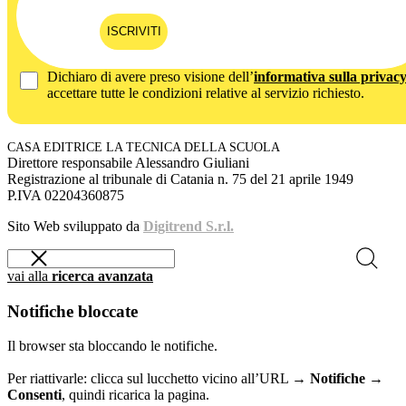
ISCRIVITI
Dichiaro di avere preso visione dell’
informativa sulla privac
accettare tutte le condizioni relative al servizio richiesto.
CASA EDITRICE LA TECNICA DELLA SCUOLA
Direttore responsabile Alessandro Giuliani
Registrazione al tribunale di Catania n. 75 del 21 aprile 1949
P.IVA 02204360875
Sito Web sviluppato da
Digitrend S.r.l.
vai alla
ricerca avanzata
Notifiche bloccate
Il browser sta bloccando le notifiche.
Per riattivarle: clicca sul lucchetto vicino all’URL →
Notifiche →
Consenti
, quindi ricarica la pagina.