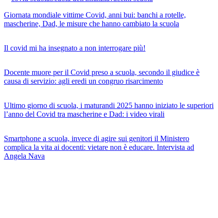
Giornata mondiale vittime Covid, anni bui: banchi a rotelle,
mascherine, Dad, le misure che hanno cambiato la scuola
Il covid mi ha insegnato a non interrogare più!
Docente muore per il Covid preso a scuola, secondo il giudice è
causa di servizio: agli eredi un congruo risarcimento
Ultimo giorno di scuola, i maturandi 2025 hanno iniziato le superiori
l’anno del Covid tra mascherine e Dad: i video virali
Smartphone a scuola, invece di agire sui genitori il Ministero
complica la vita ai docenti: vietare non è educare. Intervista ad
Angela Nava