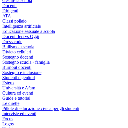
Gestire la scuola
Docenti
Dirigenti
ATA
Classi pollaio
Intelligenza artificiale
Educazione sessuale a scuola
Docenti Ieri vs Oggi
Dress code
Bullismo a scuola
Divieto cellulari
Sostegno docenti
Sostegno scuola - famiglia
Burnout docenti
Sostegno e inclusione
Studenti e genitori
Estero
Università e Afam
Cultura ed eventi
Guide e tutorial
Le dirette
Pillole di educazione civica per gli studenti
Interviste ed eventi
Focus
Logos