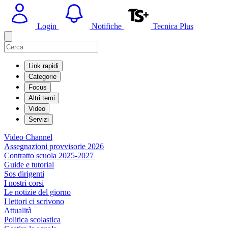
Login
Notifiche
Tecnica Plus
Link rapidi
Categorie
Focus
Altri temi
Video
Servizi
Video Channel
Assegnazioni provvisorie 2026
Contratto scuola 2025-2027
Guide e tutorial
Sos dirigenti
I nostri corsi
Le notizie del giorno
I lettori ci scrivono
Attualità
Politica scolastica