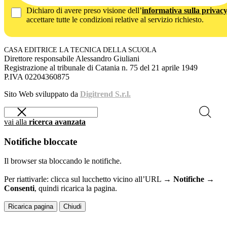
Dichiaro di avere preso visione dell’
informativa sulla privac
accettare tutte le condizioni relative al servizio richiesto.
CASA EDITRICE LA TECNICA DELLA SCUOLA
Direttore responsabile Alessandro Giuliani
Registrazione al tribunale di Catania n. 75 del 21 aprile 1949
P.IVA 02204360875
Sito Web sviluppato da
Digitrend S.r.l.
vai alla
ricerca avanzata
Notifiche bloccate
Il browser sta bloccando le notifiche.
Per riattivarle: clicca sul lucchetto vicino all’URL →
Notifiche →
Consenti
, quindi ricarica la pagina.
Ricarica pagina
Chiudi