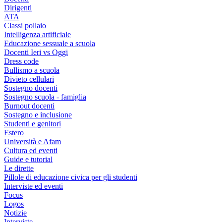
Dirigenti
ATA
Classi pollaio
Intelligenza artificiale
Educazione sessuale a scuola
Docenti Ieri vs Oggi
Dress code
Bullismo a scuola
Divieto cellulari
Sostegno docenti
Sostegno scuola - famiglia
Burnout docenti
Sostegno e inclusione
Studenti e genitori
Estero
Università e Afam
Cultura ed eventi
Guide e tutorial
Le dirette
Pillole di educazione civica per gli studenti
Interviste ed eventi
Focus
Logos
Notizie
Interviste