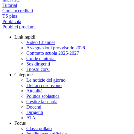
Tutorial
Corsi accreditati
TS plus
Pubblicità
Pubblici proclami
Link rapidi
Video Channel
Assegnazioni provvisorie 2026
Contratto scuola 2025-2027
Guide e tutorial
Sos dirigenti
I nostri corsi
Categorie
Le notizie del giorno
I lettori ci scrivono
Attualità
Politica scolastica
Gestire la scuola
Docenti
Dirigenti
ATA
Focus
Classi pollaio
Intelligenza artificiale