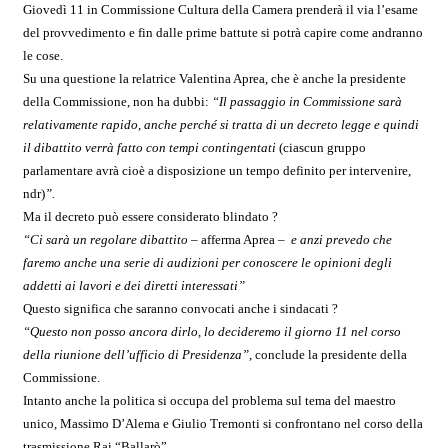
Giovedì 11 in Commissione Cultura della Camera prenderà il via l’esame
del provvedimento e fin dalle prime battute si potrà capire come andranno
le cose.
Su una questione la relatrice Valentina Aprea, che è anche la presidente
della Commissione, non ha dubbi:
“Il passaggio in Commissione sarà
relativamente rapido, anche perché si tratta di un decreto legge e quindi
il dibattito verrà fatto con tempi contingentati
(ciascun gruppo
parlamentare avrà cioè a disposizione un tempo definito per intervenire,
ndr)
”.
Ma il decreto può essere considerato blindato ?
“Ci sarà un regolare dibattito
– afferma Aprea –
e anzi prevedo che
faremo anche una serie di audizioni per conoscere le opinioni degli
addetti ai lavori e dei diretti interessati”
Questo significa che saranno convocati anche i sindacati ?
“Questo non posso ancora dirlo, lo decideremo il giorno 11 nel corso
della riunione dell’ufficio di Presidenza”
, conclude la presidente della
Commissione.
Intanto anche la politica si occupa del problema sul tema del maestro
unico, Massimo D’Alema e Giulio Tremonti si confrontano nel corso della
trasmissione Rai “Ballarò”.