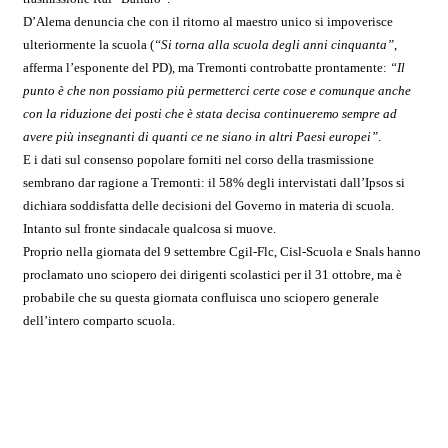
D’Alema denuncia che con il ritorno al maestro unico si impoverisce
ulteriormente la scuola (
“Si torna alla scuola degli anni cinquanta”
,
afferma l’esponente del PD), ma Tremonti controbatte prontamente:
“Il
punto è che non possiamo più permetterci certe cose e comunque anche
con la riduzione dei posti che è stata decisa continueremo sempre ad
avere più insegnanti di quanti ce ne siano in altri Paesi europei”
.
E i dati sul consenso popolare forniti nel corso della trasmissione
sembrano dar ragione a Tremonti: il 58% degli intervistati dall’Ipsos si
dichiara soddisfatta delle decisioni del Governo in materia di scuola.
Intanto sul fronte sindacale qualcosa si muove.
Proprio nella giornata del 9 settembre Cgil-Flc, Cisl-Scuola e Snals hanno
proclamato uno sciopero dei dirigenti scolastici per il 31 ottobre, ma è
probabile che su questa giornata confluisca uno sciopero generale
dell’intero comparto scuola.