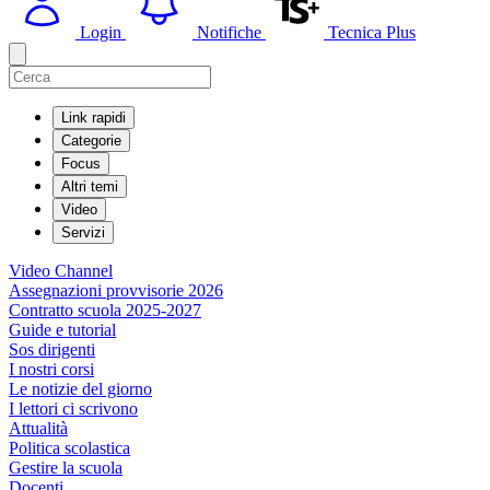
Login
Notifiche
Tecnica Plus
Link rapidi
Categorie
Focus
Altri temi
Video
Servizi
Video Channel
Assegnazioni provvisorie 2026
Contratto scuola 2025-2027
Guide e tutorial
Sos dirigenti
I nostri corsi
Le notizie del giorno
I lettori ci scrivono
Attualità
Politica scolastica
Gestire la scuola
Docenti