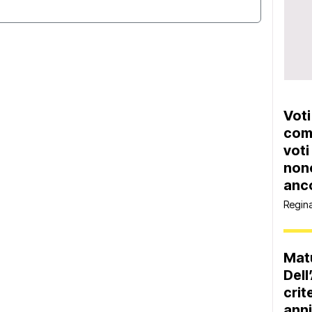
Voti
come
voti
non
anco
Regin
Matu
Dell
crite
anni