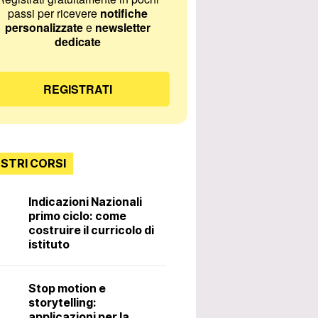
passi per ricevere
notifiche
personalizzate
e
newsletter
dedicate
REGISTRATI
OSTRI CORSI
Indicazioni Nazionali
primo ciclo: come
Incontri con lo
costruire il curricolo di
istituto
Diritti e doveri 
Stop motion e
docente. 3ª ed
storytelling:
applicazioni per la