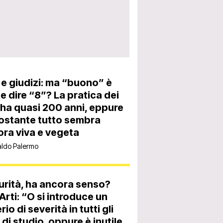
 e giudizi: ma “buono” è
 dire “8”? La pratica dei
 ha quasi 200 anni, eppure
ostante tutto sembra
ra viva e vegeta
aldo Palermo
rità, ha ancora senso?
’Arti: “O si introduce un
rio di severità in tutti gli
 di studio, oppure è inutile