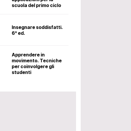
scuola del primo ciclo
Il latino alle me
metodo Ørberg.
Insegnare soddisfatti.
6ª ed.
Accoglienza: i
utili per avviar
Apprendere in
scolastico. 5ª 
movimento. Tecniche
per coinvolgere gli
studenti
a fiscale docenti e Ata: gli orari di reperibilità