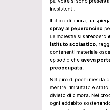
più volte si sono presentat
inesistenti.
Il clima di paura, ha spieg
spray al peperoncino
per
Le molestie si sarebbero
istituto scolastico
, ragg
contenenti materiale osceno
episodio che
aveva porta
preoccupata.
Nel giro di pochi mesi la
mentre l’imputato è stato 
divieto di dimora. Nel pr
ogni addebito sostenendo 