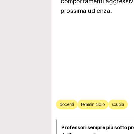
comportamenti aggressivi.
prossima udienza.
docenti
femminicidio
scuola
Professori sempre più sotto p