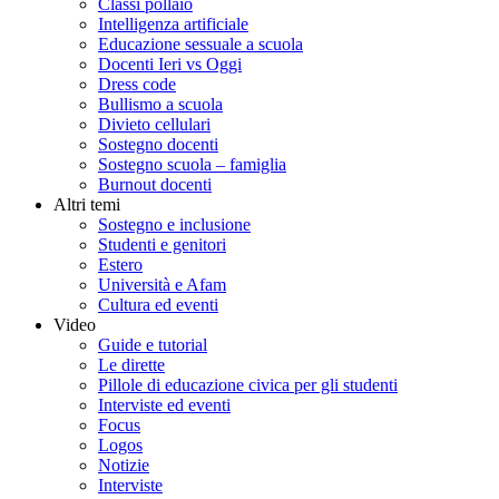
Classi pollaio
Intelligenza artificiale
Educazione sessuale a scuola
Docenti Ieri vs Oggi
Dress code
Bullismo a scuola
Divieto cellulari
Sostegno docenti
Sostegno scuola – famiglia
Burnout docenti
Altri temi
Sostegno e inclusione
Studenti e genitori
Estero
Università e Afam
Cultura ed eventi
Video
Guide e tutorial
Le dirette
Pillole di educazione civica per gli studenti
Interviste ed eventi
Focus
Logos
Notizie
Interviste