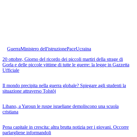
Guerra
Ministero dell'istruzione
Pace
Ucraina
20 ottobre, Giorno del ricordo dei piccoli martiri della strage di
Gorla e delle piccole vittime di tutte le guerre: la legge in Gazzetta
Ufficiale
Il mondo precipita nella guerra globale? Spiegare agli studenti la
situazione attraverso Tolstòj
Libano, a Yaroun le ruspe israeliane demoliscono una scuola
cristiana
Pena capitale in crescita: altra brutta notizia per i giovani. Occorre
parlargliene informandoli