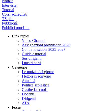
Notizie
Interviste
Tutorial
Corsi accreditati
TS plus
Pubblicità
Pubblici proclami
Link rapidi
Video Channel
Assegnazioni provvisorie 2026
Contratto scuola 2025-2027
Guide e tutorial
Sos dirigenti
I nostri corsi
Categorie
Le notizie del giorno
I lettori ci scrivono
Attualità
Politica scolastica
Gestire la scuola
Docenti
Dirigenti
ATA
Focus