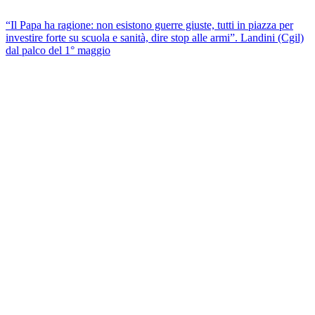
“Il Papa ha ragione: non esistono guerre giuste, tutti in piazza per
investire forte su scuola e sanità, dire stop alle armi”. Landini (Cgil)
dal palco del 1° maggio