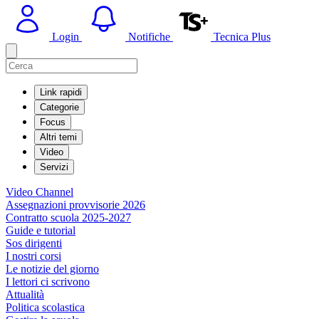
Login
Notifiche
Tecnica Plus
Link rapidi
Categorie
Focus
Altri temi
Video
Servizi
Video Channel
Assegnazioni provvisorie 2026
Contratto scuola 2025-2027
Guide e tutorial
Sos dirigenti
I nostri corsi
Le notizie del giorno
I lettori ci scrivono
Attualità
Politica scolastica