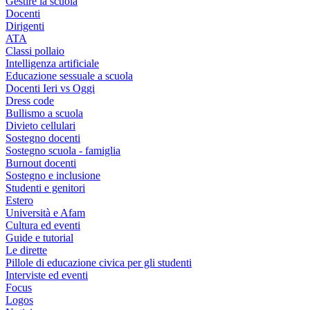
Gestire la scuola
Docenti
Dirigenti
ATA
Classi pollaio
Intelligenza artificiale
Educazione sessuale a scuola
Docenti Ieri vs Oggi
Dress code
Bullismo a scuola
Divieto cellulari
Sostegno docenti
Sostegno scuola - famiglia
Burnout docenti
Sostegno e inclusione
Studenti e genitori
Estero
Università e Afam
Cultura ed eventi
Guide e tutorial
Le dirette
Pillole di educazione civica per gli studenti
Interviste ed eventi
Focus
Logos