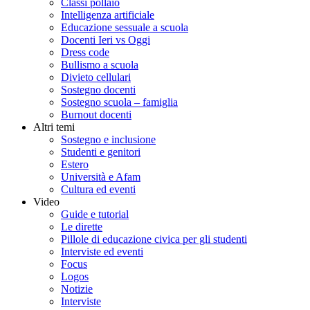
Classi pollaio
Intelligenza artificiale
Educazione sessuale a scuola
Docenti Ieri vs Oggi
Dress code
Bullismo a scuola
Divieto cellulari
Sostegno docenti
Sostegno scuola – famiglia
Burnout docenti
Altri temi
Sostegno e inclusione
Studenti e genitori
Estero
Università e Afam
Cultura ed eventi
Video
Guide e tutorial
Le dirette
Pillole di educazione civica per gli studenti
Interviste ed eventi
Focus
Logos
Notizie
Interviste