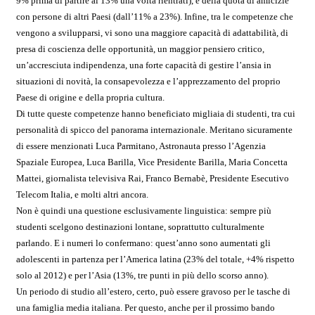
9% prima di partire al 13% una volta rientrati), e della quota di amicizie
con persone di altri Paesi (dall’11% a 23%). Infine, tra le competenze che
vengono a svilupparsi, vi sono una maggiore capacità di adattabilità, di
presa di coscienza delle opportunità, un maggior pensiero critico,
un’accresciuta indipendenza, una forte capacità di gestire l’ansia in
situazioni di novità, la consapevolezza e l’apprezzamento del proprio
Paese di origine e della propria cultura.
Di tutte queste competenze hanno beneficiato migliaia di studenti, tra cui
personalità di spicco del panorama internazionale. Meritano sicuramente
di essere menzionati Luca Parmitano, Astronauta presso l’Agenzia
Spaziale Europea, Luca Barilla, Vice Presidente Barilla, Maria Concetta
Mattei, giornalista televisiva Rai, Franco Bernabè, Presidente Esecutivo
Telecom Italia, e molti altri ancora.
Non è quindi una questione esclusivamente linguistica: sempre più
studenti scelgono destinazioni lontane, soprattutto culturalmente
parlando. E i numeri lo confermano: quest’anno sono aumentati gli
adolescenti in partenza per l’America latina (23% del totale, +4% rispetto
solo al 2012) e per l’Asia (13%, tre punti in più dello scorso anno).
Un periodo di studio all’estero, certo, può essere gravoso per le tasche di
una famiglia media italiana. Per questo, anche per il prossimo bando