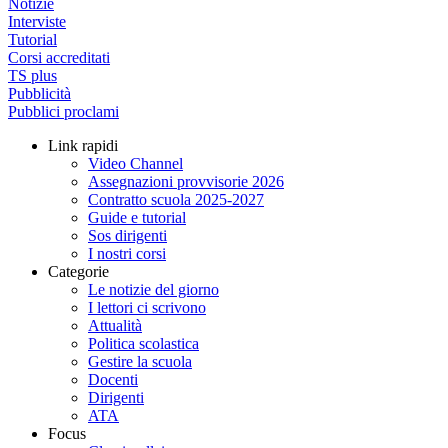
Notizie
Interviste
Tutorial
Corsi accreditati
TS plus
Pubblicità
Pubblici proclami
Link rapidi
Video Channel
Assegnazioni provvisorie 2026
Contratto scuola 2025-2027
Guide e tutorial
Sos dirigenti
I nostri corsi
Categorie
Le notizie del giorno
I lettori ci scrivono
Attualità
Politica scolastica
Gestire la scuola
Docenti
Dirigenti
ATA
Focus