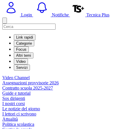
Login
Notifiche
Tecnica Plus
Link rapidi
Categorie
Focus
Altri temi
Video
Servizi
Video Channel
Assegnazioni provvisorie 2026
Contratto scuola 2025-2027
Guide e tutorial
Sos dirigenti
I nostri corsi
Le notizie del giorno
I lettori ci scrivono
Attualità
Politica scolastica