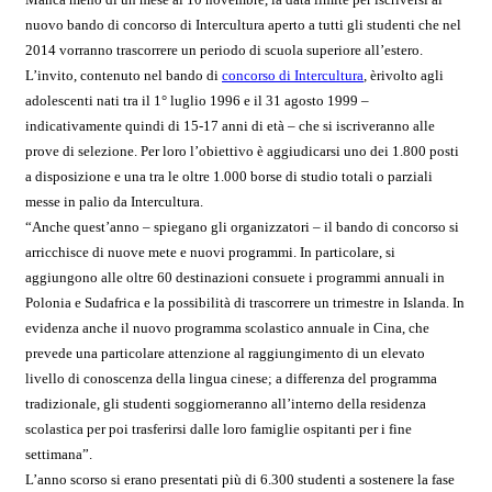
nuovo bando di concorso di Intercultura aperto a tutti gli studenti che nel
2014 vorranno trascorrere un periodo di scuola superiore all’estero.
L’invito, contenuto nel bando di
concorso di Intercultura
,
èrivolto agli
adolescenti nati tra il 1° luglio 1996 e il 31 agosto 1999 –
indicativamente quindi di 15-17 anni di età – che si iscriveranno alle
prove di selezione. Per loro l’obiettivo è aggiudicarsi uno dei 1.800 posti
a disposizione e una tra le oltre 1.000 borse di studio totali o parziali
messe in palio da Intercultura.
“Anche quest’anno – spiegano gli organizzatori – il bando di concorso si
arricchisce di nuove mete e nuovi programmi. In particolare, si
aggiungono alle oltre 60 destinazioni consuete i programmi annuali in
Polonia e Sudafrica e la possibilità di trascorrere un trimestre in Islanda. In
evidenza anche il nuovo programma scolastico annuale in Cina, che
prevede una particolare attenzione al raggiungimento di un elevato
livello di conoscenza della lingua cinese; a differenza del programma
tradizionale, gli studenti soggiorneranno all’interno della residenza
scolastica per poi trasferirsi dalle loro famiglie ospitanti per i fine
settimana”.
L’anno scorso si erano presentati più di 6.300 studenti a sostenere la fase