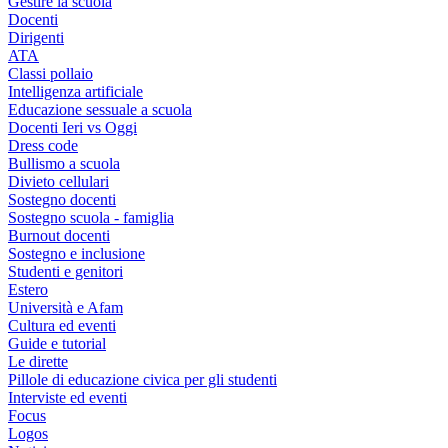
Gestire la scuola
Docenti
Dirigenti
ATA
Classi pollaio
Intelligenza artificiale
Educazione sessuale a scuola
Docenti Ieri vs Oggi
Dress code
Bullismo a scuola
Divieto cellulari
Sostegno docenti
Sostegno scuola - famiglia
Burnout docenti
Sostegno e inclusione
Studenti e genitori
Estero
Università e Afam
Cultura ed eventi
Guide e tutorial
Le dirette
Pillole di educazione civica per gli studenti
Interviste ed eventi
Focus
Logos