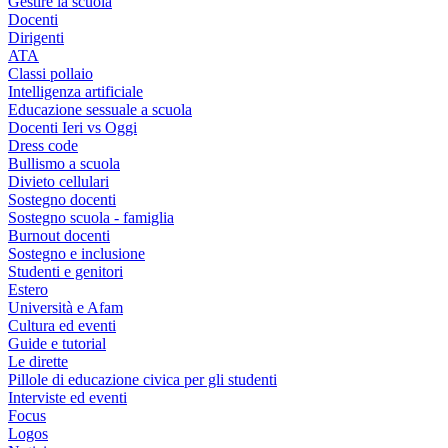
Gestire la scuola
Docenti
Dirigenti
ATA
Classi pollaio
Intelligenza artificiale
Educazione sessuale a scuola
Docenti Ieri vs Oggi
Dress code
Bullismo a scuola
Divieto cellulari
Sostegno docenti
Sostegno scuola - famiglia
Burnout docenti
Sostegno e inclusione
Studenti e genitori
Estero
Università e Afam
Cultura ed eventi
Guide e tutorial
Le dirette
Pillole di educazione civica per gli studenti
Interviste ed eventi
Focus
Logos