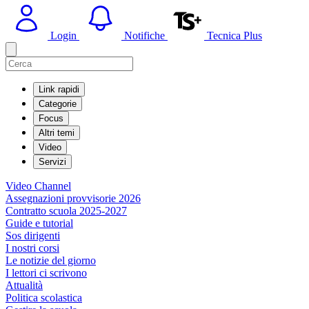
Login
Notifiche
Tecnica Plus
Link rapidi
Categorie
Focus
Altri temi
Video
Servizi
Video Channel
Assegnazioni provvisorie 2026
Contratto scuola 2025-2027
Guide e tutorial
Sos dirigenti
I nostri corsi
Le notizie del giorno
I lettori ci scrivono
Attualità
Politica scolastica