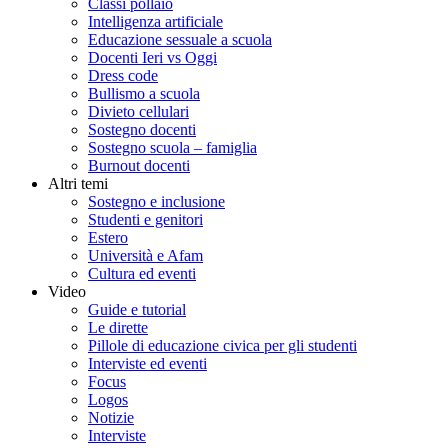
Classi pollaio
Intelligenza artificiale
Educazione sessuale a scuola
Docenti Ieri vs Oggi
Dress code
Bullismo a scuola
Divieto cellulari
Sostegno docenti
Sostegno scuola – famiglia
Burnout docenti
Altri temi
Sostegno e inclusione
Studenti e genitori
Estero
Università e Afam
Cultura ed eventi
Video
Guide e tutorial
Le dirette
Pillole di educazione civica per gli studenti
Interviste ed eventi
Focus
Logos
Notizie
Interviste