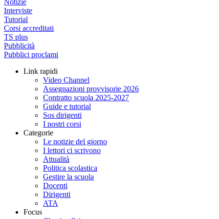
Notizie
Interviste
Tutorial
Corsi accreditati
TS plus
Pubblicità
Pubblici proclami
Link rapidi
Video Channel
Assegnazioni provvisorie 2026
Contratto scuola 2025-2027
Guide e tutorial
Sos dirigenti
I nostri corsi
Categorie
Le notizie del giorno
I lettori ci scrivono
Attualità
Politica scolastica
Gestire la scuola
Docenti
Dirigenti
ATA
Focus