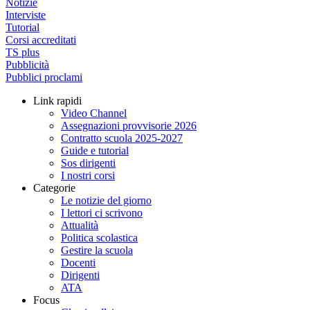
Notizie
Interviste
Tutorial
Corsi accreditati
TS plus
Pubblicità
Pubblici proclami
Link rapidi
Video Channel
Assegnazioni provvisorie 2026
Contratto scuola 2025-2027
Guide e tutorial
Sos dirigenti
I nostri corsi
Categorie
Le notizie del giorno
I lettori ci scrivono
Attualità
Politica scolastica
Gestire la scuola
Docenti
Dirigenti
ATA
Focus