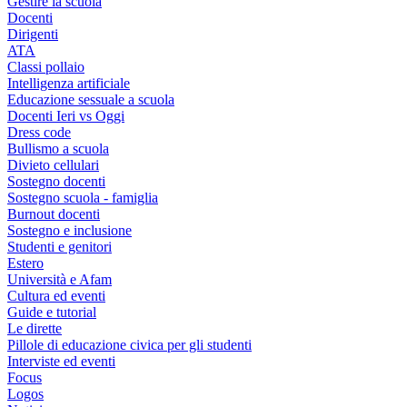
Gestire la scuola
Docenti
Dirigenti
ATA
Classi pollaio
Intelligenza artificiale
Educazione sessuale a scuola
Docenti Ieri vs Oggi
Dress code
Bullismo a scuola
Divieto cellulari
Sostegno docenti
Sostegno scuola - famiglia
Burnout docenti
Sostegno e inclusione
Studenti e genitori
Estero
Università e Afam
Cultura ed eventi
Guide e tutorial
Le dirette
Pillole di educazione civica per gli studenti
Interviste ed eventi
Focus
Logos