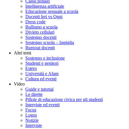
Classi pollaio
Intelligenza artificiale
Educazione sessuale a scuola
Docenti Ieri vs Oggi
Dress code
Bullismo a scuola
Divieto cellulari
Sostegno docenti
Sostegno scuola – famiglia
Burnout docenti
Altri temi
Sostegno e inclusione
Studenti e genitori
Estero
Università e Afam
Cultura ed eventi
Video
Guide e tutorial
Le dirette
Pillole di educazione civica per gli studenti
Interviste ed eventi
Focus
Logos
Notizie
Interviste