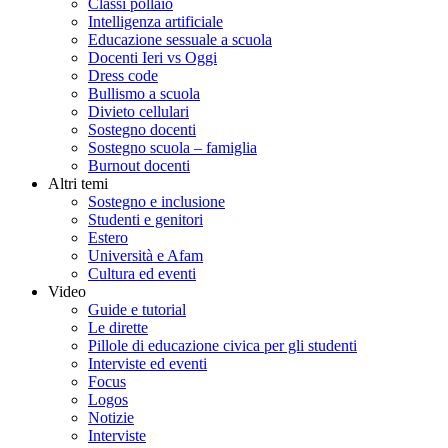
Classi pollaio
Intelligenza artificiale
Educazione sessuale a scuola
Docenti Ieri vs Oggi
Dress code
Bullismo a scuola
Divieto cellulari
Sostegno docenti
Sostegno scuola – famiglia
Burnout docenti
Altri temi
Sostegno e inclusione
Studenti e genitori
Estero
Università e Afam
Cultura ed eventi
Video
Guide e tutorial
Le dirette
Pillole di educazione civica per gli studenti
Interviste ed eventi
Focus
Logos
Notizie
Interviste