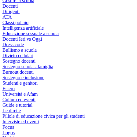
Gestire la scuola
Docenti
Dirigenti
ATA
Classi pollaio
Intelligenza artificiale
Educazione sessuale a scuola
Docenti Ieri vs Oggi
Dress code
Bullismo a scuola
Divieto cellulari
Sostegno docenti
Sostegno scuola - famiglia
Burnout docenti
Sostegno e inclusione
Studenti e genitori
Estero
Università e Afam
Cultura ed eventi
Guide e tutorial
Le dirette
Pillole di educazione civica per gli studenti
Interviste ed eventi
Focus
Logos