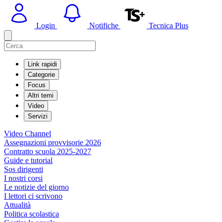
Login
Notifiche
Tecnica Plus
Link rapidi
Categorie
Focus
Altri temi
Video
Servizi
Video Channel
Assegnazioni provvisorie 2026
Contratto scuola 2025-2027
Guide e tutorial
Sos dirigenti
I nostri corsi
Le notizie del giorno
I lettori ci scrivono
Attualità
Politica scolastica