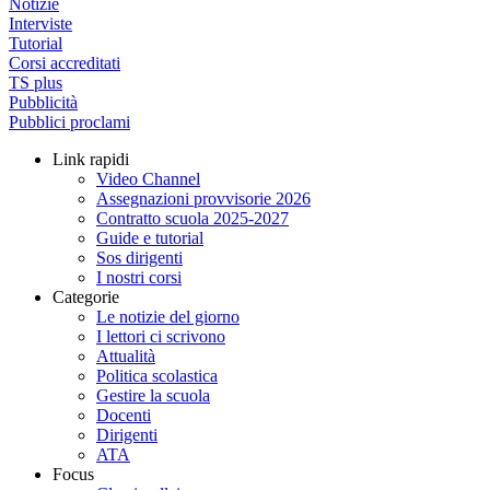
Notizie
Interviste
Tutorial
Corsi accreditati
TS plus
Pubblicità
Pubblici proclami
Link rapidi
Video Channel
Assegnazioni provvisorie 2026
Contratto scuola 2025-2027
Guide e tutorial
Sos dirigenti
I nostri corsi
Categorie
Le notizie del giorno
I lettori ci scrivono
Attualità
Politica scolastica
Gestire la scuola
Docenti
Dirigenti
ATA
Focus