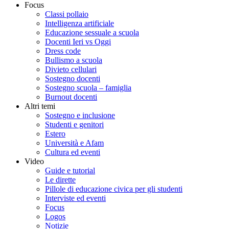
Focus
Classi pollaio
Intelligenza artificiale
Educazione sessuale a scuola
Docenti Ieri vs Oggi
Dress code
Bullismo a scuola
Divieto cellulari
Sostegno docenti
Sostegno scuola – famiglia
Burnout docenti
Altri temi
Sostegno e inclusione
Studenti e genitori
Estero
Università e Afam
Cultura ed eventi
Video
Guide e tutorial
Le dirette
Pillole di educazione civica per gli studenti
Interviste ed eventi
Focus
Logos
Notizie