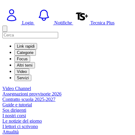
Login
Notifiche
Tecnica Plus
Link rapidi
Categorie
Focus
Altri temi
Video
Servizi
Video Channel
Assegnazioni provvisorie 2026
Contratto scuola 2025-2027
Guide e tutorial
Sos dirigenti
I nostri corsi
Le notizie del giorno
I lettori ci scrivono
Attualità