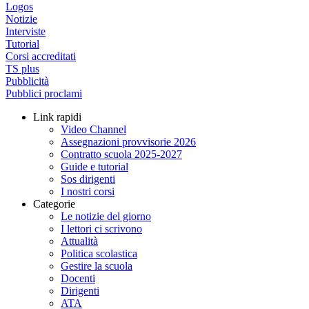
Logos
Notizie
Interviste
Tutorial
Corsi accreditati
TS plus
Pubblicità
Pubblici proclami
Link rapidi
Video Channel
Assegnazioni provvisorie 2026
Contratto scuola 2025-2027
Guide e tutorial
Sos dirigenti
I nostri corsi
Categorie
Le notizie del giorno
I lettori ci scrivono
Attualità
Politica scolastica
Gestire la scuola
Docenti
Dirigenti
ATA