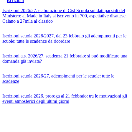
Iscrizioni
Iscrizioni 2026/27: elaborazione di Cisl Scuola sui dati parziali del
Ministero; al Made in Italy si iscrivono in 700, aspettative disattese.
Calano a 27mila al classico
Iscrizioni scuola 2026/2027, dal 23 febbraio gli adempimenti per le
scuole: tutte le scadenze da ricordare
Iscrizioni a.s. 2026/27, scadenza 21 febbraio: si può modificare una
domanda già inviata?
Iscrizioni scuola 2026/27, adempimenti per le scuole: tutte le
scadenze
Iscrizioni scuola 2026, proroga al 21 febbraio: tra le motivazioni gli
eventi atmosferici degli ultimi giorni