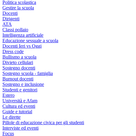
Politica scolastica
Gestire la scuola
Docenti
Dirigenti
ATA
Classi pollaio
Intelligenza artificiale
Educazione sessuale a scuola
Docenti Ieri vs Oggi
Dress code
Bullismo a scuola
Divieto cellulari
Sostegno docenti
Sostegno scuola - famiglia
Burnout docenti
Sostegno e inclusione
Studenti e genitori
Estero
Università e Afam
Cultura ed eventi
Guide e tutorial
Le dirette
Pillole di educazione civica per gli studenti
Interviste ed eventi
Focus