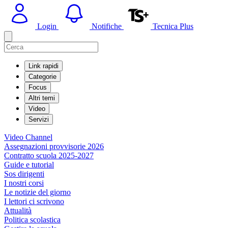
Login
Notifiche
Tecnica Plus
Link rapidi
Categorie
Focus
Altri temi
Video
Servizi
Video Channel
Assegnazioni provvisorie 2026
Contratto scuola 2025-2027
Guide e tutorial
Sos dirigenti
I nostri corsi
Le notizie del giorno
I lettori ci scrivono
Attualità
Politica scolastica