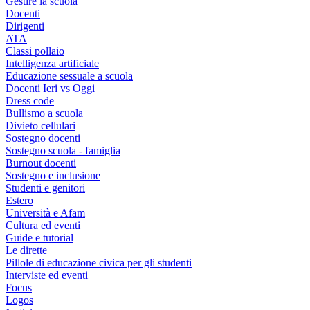
Gestire la scuola
Docenti
Dirigenti
ATA
Classi pollaio
Intelligenza artificiale
Educazione sessuale a scuola
Docenti Ieri vs Oggi
Dress code
Bullismo a scuola
Divieto cellulari
Sostegno docenti
Sostegno scuola - famiglia
Burnout docenti
Sostegno e inclusione
Studenti e genitori
Estero
Università e Afam
Cultura ed eventi
Guide e tutorial
Le dirette
Pillole di educazione civica per gli studenti
Interviste ed eventi
Focus
Logos