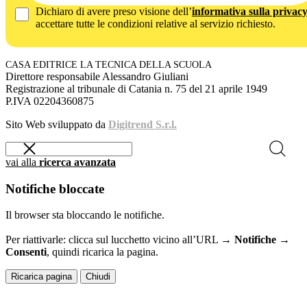
Dichiaro di avere preso visione dell’
informativa sulla privac
accettare tutte le condizioni relative al servizio richiesto.
CASA EDITRICE LA TECNICA DELLA SCUOLA
Direttore responsabile Alessandro Giuliani
Registrazione al tribunale di Catania n. 75 del 21 aprile 1949
P.IVA 02204360875
Sito Web sviluppato da
Digitrend S.r.l.
vai alla
ricerca avanzata
Notifiche bloccate
Il browser sta bloccando le notifiche.
Per riattivarle: clicca sul lucchetto vicino all’URL →
Notifiche →
Consenti
, quindi ricarica la pagina.
Ricarica pagina
Chiudi