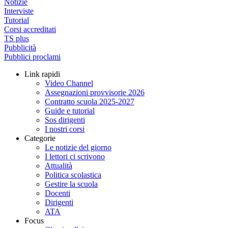
Notizie
Interviste
Tutorial
Corsi accreditati
TS plus
Pubblicità
Pubblici proclami
Link rapidi
Video Channel
Assegnazioni provvisorie 2026
Contratto scuola 2025-2027
Guide e tutorial
Sos dirigenti
I nostri corsi
Categorie
Le notizie del giorno
I lettori ci scrivono
Attualità
Politica scolastica
Gestire la scuola
Docenti
Dirigenti
ATA
Focus