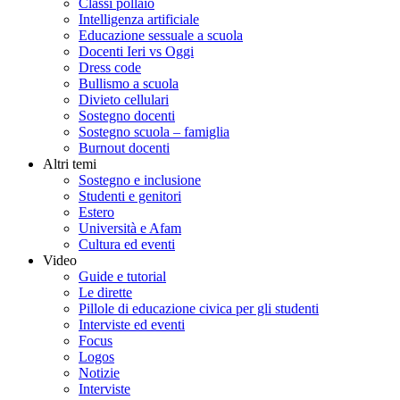
Classi pollaio
Intelligenza artificiale
Educazione sessuale a scuola
Docenti Ieri vs Oggi
Dress code
Bullismo a scuola
Divieto cellulari
Sostegno docenti
Sostegno scuola – famiglia
Burnout docenti
Altri temi
Sostegno e inclusione
Studenti e genitori
Estero
Università e Afam
Cultura ed eventi
Video
Guide e tutorial
Le dirette
Pillole di educazione civica per gli studenti
Interviste ed eventi
Focus
Logos
Notizie
Interviste